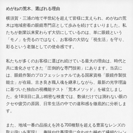
めがねの荒木、選ばれる理由
横須賀・三浦の地で半世紀を超えて皆様に支えられ、めがねの荒
木は地域密着の眼鏡専門店として歩みを続けてまいりました。私
たちが創業以来変わらず大切にしているのは、単に眼鏡という
「モノ」を売るのではなく、お客様の大切な「視生活」を守り、
彩るという老舗としての使命感です。
私たちが多くのお客様に選ばれ続けている最大の理由は、時代と
共に進化させてきた「圧倒的な専門技術」にあります。当店に
は、眼鏡作製のプロフェッショナルである国家資格「眼鏡作製技
能士」が在籍。古き良き職人魂を継承しながら、最新の光学理論
に基づいた独自の視機能テスト「荒木メソッド」を確立しまし
た。全18項目に及ぶ精密な検査では、数値だけでは測れない眼の
クセや疲労の原因、日常生活の中での違和感を徹底的に分析しま
す。
また、地域一番の品揃えを誇る700種類を超える豊富なレンズの
取り扱いを実現し、趣味や仕事環境に合わせた極めて繊細なレン