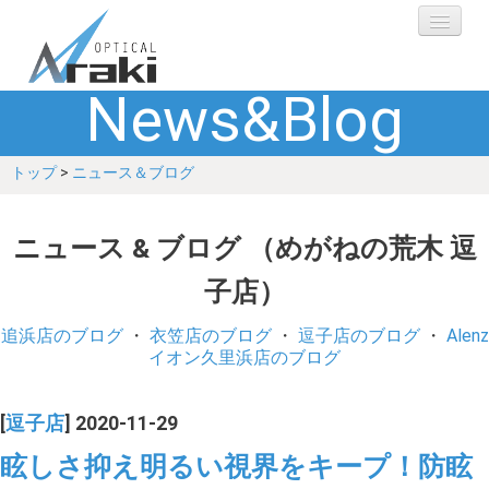
News&Blog
選ばれる理由
トップ
>
ニュース＆ブログ
ブランド
レンズ
ニュース & ブログ （めがねの荒木 逗
子店）
補聴器
追浜店のブログ
・
衣笠店のブログ
・
逗子店のブログ
・
Alenz
ショップ
イオン久里浜店のブログ
Q&A
[
逗子店
] 2020-11-29
眩しさ抑え明るい視界をキープ！防眩
お客さまの声