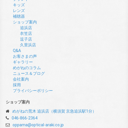
キッズ
レンズ
補聴器
ショップ案内
追浜店
衣笠店
逗子店
久里浜店
Q&A
お客さまの声
ギャラリー
めがねのコラム
ニュース＆ブログ
会社案内
採用
プライバシーポリシー
ショップ案内
めがねの荒木 追浜店（横須賀 京急追浜駅1分）
046-866-2364
oppama@optical-araki.co.jp