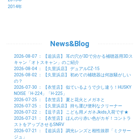
03月 (5)
04月 (8)
05月 (9)
06月 (7)
07月 (7)
08月 (8)
09月 (10)
10月 (7)
11月 (5)
01月 (4)
12月 (9)
2014年
02月 (7)
03月 (9)
04月 (7)
05月 (8)
06月 (7)
07月 (7)
08月 (8)
09月 (6)
10月 (6)
11月 (6)
01月 (8)
02月 (14)
03月 (7)
04月 (6)
05月 (10)
06月 (8)
07月 (10)
08月 (7)
09月 (4)
10月 (9)
01月 (9)
02月 (16)
03月 (9)
04月 (9)
05月 (7)
06月 (8)
07月 (6)
08月 (6)
09月 (8)
01月 (4)
02月 (8)
03月 (9)
04月 (6)
05月 (8)
06月 (6)
07月 (7)
08月 (8)
01月 (8)
02月 (9)
03月 (9)
04月 (6)
05月 (6)
06月 (9)
07月 (10)
01月 (9)
02月 (9)
03月 (8)
04月 (8)
News&Blog
05月 (6)
06月 (5)
01月 (7)
02月 (6)
03月 (7)
04月 (5)
01月 (7)
02月 (6)
03月 (7)
2026-08-07
： 【追浜店】
耳の穴が3Dで分かる補聴器用3Dス
01月 (9)
02月 (6)
キャン「オトスキャン」のご紹介
01月 (9)
2026-08-04
： 【久里浜店】
デュアルCZ-15
2026-08-02
： 【久里浜店】
初めての補聴器は何故騒がしい
の？
2026-07-30
： 【衣笠店】
似ているようで少し違う！HUSKY
NOISE「H-224」「H-225」
2026-07-25
： 【衣笠店】
夏と花火とメガネと
2026-07-25
： 【久里浜店】
持ち運び便利なクリーナー
2026-07-22
： 【逗子店】
こども用メガネJkids入荷です★
2026-07-21
： 【衣笠店】
ほんのり赤い色がカギ！コントラ
ストをアップさせるSNRV
2026-07-21
： 【追浜店】
調光レンズと相性抜群「ミクサー
ジュ」