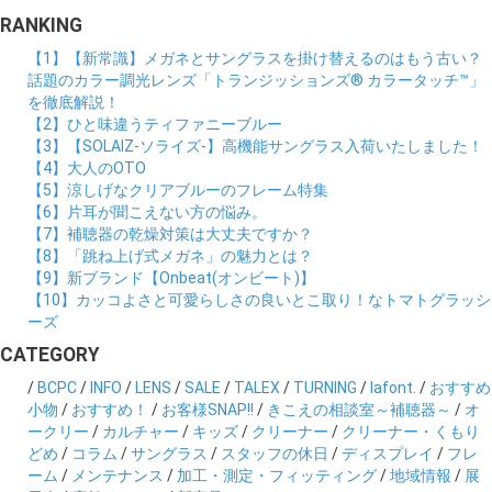
RANKING
【1】【新常識】メガネとサングラスを掛け替えるのはもう古い？
話題のカラー調光レンズ「トランジッションズ® カラータッチ™」
を徹底解説！
【2】ひと味違うティファニーブルー
【3】【SOLAIZ-ソライズ-】高機能サングラス入荷いたしました！
【4】大人のOTO
【5】涼しげなクリアブルーのフレーム特集
【6】片耳が聞こえない方の悩み。
【7】補聴器の乾燥対策は大丈夫ですか？
【8】「跳ね上げ式メガネ」の魅力とは？
【9】新ブランド【Onbeat(オンビート)】
【10】カッコよさと可愛らしさの良いとこ取り！なトマトグラッシ
ーズ
CATEGORY
/
BCPC
/
INFO
/
LENS
/
SALE
/
TALEX
/
TURNING
/
lafont.
/
おすすめ
小物
/
おすすめ！
/
お客様SNAP!!
/
きこえの相談室～補聴器～
/
オ
ークリー
/
カルチャー
/
キッズ
/
クリーナー
/
クリーナー・くもり
どめ
/
コラム
/
サングラス
/
スタッフの休日
/
ディスプレイ
/
フレ
ーム
/
メンテナンス
/
加工・測定・フィッティング
/
地域情報
/
展