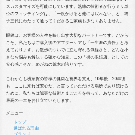
ズカスタマイズを可能にしています。熟練の技術者が行うミリ単
位のフィッティングは、「一度かけると他には戻れない」と、親
子三代にわたって通ってくださるご家族も少なくありません。
眼鏡は、お客様の人生を映し出す大切なパートナーです。だから
こそ、私たちはご購入後のアフターケアも「一生涯の責任」と考
えております。お散歩のついでに立ち寄れる気軽さと、どんな小
さなお悩みも解決する確かな知見。この「街の眼鏡店」としての
安心感こそが、めがねの荒木の誇りです。
これからも横須賀の皆様の健康な視界を支え、10年後、20年後
も「ここに来れば安心だ」と言っていただける場所であり続ける
ために。私たちは誠実な技術とまごころを持って、あなただけの
最高の一本をお仕立ていたします。
メニュー
トップ
選ばれる理由
ブランド