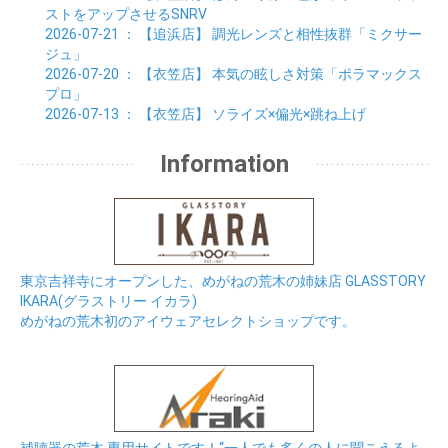
ストをアップさせるSNRV
2026-07-21
： 【追浜店】
調光レンズと相性抜群「ミクサー
ジュ」
2026-07-20
： 【衣笠店】
本気の眩しさ対策「ポラマックス
プロ」
2026-07-13
： 【衣笠店】
ソライズ×偏光×跳ね上げ
Information
東京吉祥寺にオープンした、めがねの荒木の姉妹店 GLASSTORY
IKARA(グラストリー イカラ)
めがねの荒木初のアイウェアセレクトショップです。
補聴器の荒木 専用サイトです！“一人でも多くの人に聞こえるよ