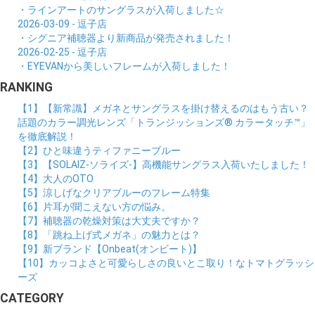
・ラインアートのサングラスが入荷しました☆
2026-03-09 - 逗子店
・シグニア補聴器より新商品が発売されました！
2026-02-25 - 逗子店
・EYEVANから美しいフレームが入荷しました！
RANKING
【1】【新常識】メガネとサングラスを掛け替えるのはもう古い？
話題のカラー調光レンズ「トランジッションズ® カラータッチ™」
を徹底解説！
【2】ひと味違うティファニーブルー
【3】【SOLAIZ-ソライズ-】高機能サングラス入荷いたしました！
【4】大人のOTO
【5】涼しげなクリアブルーのフレーム特集
【6】片耳が聞こえない方の悩み。
【7】補聴器の乾燥対策は大丈夫ですか？
【8】「跳ね上げ式メガネ」の魅力とは？
【9】新ブランド【Onbeat(オンビート)】
【10】カッコよさと可愛らしさの良いとこ取り！なトマトグラッシ
ーズ
CATEGORY