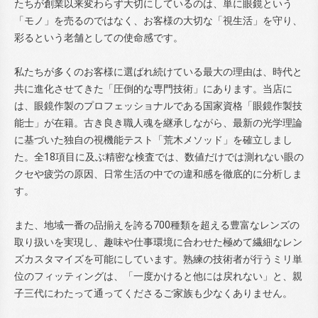
たちが創業以来変わらず大切にしているのは、単に眼鏡という
「モノ」を売るのではなく、お客様の大切な「視生活」を守り、
彩るという老舗としての使命感です。
私たちが多くのお客様に選ばれ続けている最大の理由は、時代と
共に進化させてきた「圧倒的な専門技術」にあります。当店に
は、眼鏡作製のプロフェッショナルである国家資格「眼鏡作製技
能士」が在籍。古き良き職人魂を継承しながら、最新の光学理論
に基づいた独自の視機能テスト「荒木メソッド」を確立しまし
た。全18項目に及ぶ精密な検査では、数値だけでは測れない眼の
クセや疲労の原因、日常生活の中での違和感を徹底的に分析しま
す。
また、地域一番の品揃えを誇る700種類を超える豊富なレンズの
取り扱いを実現し、趣味や仕事環境に合わせた極めて繊細なレン
ズカスタマイズを可能にしています。熟練の技術者が行うミリ単
位のフィッティングは、「一度かけると他には戻れない」と、親
子三代にわたって通ってくださるご家族も少なくありません。