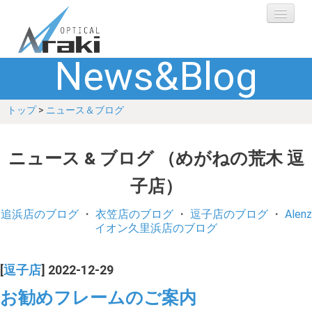
News&Blog
選ばれる理由
トップ
>
ニュース＆ブログ
ブランド
レンズ
ニュース & ブログ （めがねの荒木 逗
子店）
補聴器
追浜店のブログ
・
衣笠店のブログ
・
逗子店のブログ
・
Alenz
ショップ
イオン久里浜店のブログ
Q&A
[
逗子店
] 2022-12-29
お勧めフレームのご案内
お客さまの声