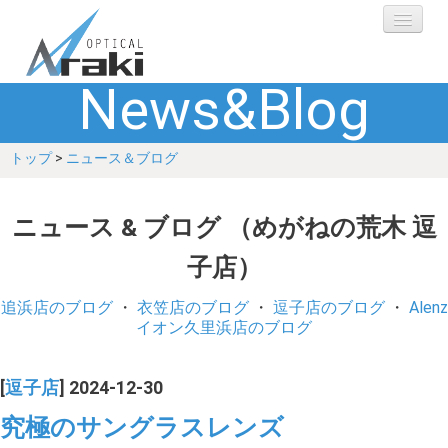
News&Blog
選ばれる理由
トップ
>
ニュース＆ブログ
ブランド
レンズ
ニュース & ブログ （めがねの荒木 逗
子店）
補聴器
追浜店のブログ
・
衣笠店のブログ
・
逗子店のブログ
・
Alenz
ショップ
イオン久里浜店のブログ
Q&A
[
逗子店
] 2024-12-30
究極のサングラスレンズ
お客さまの声