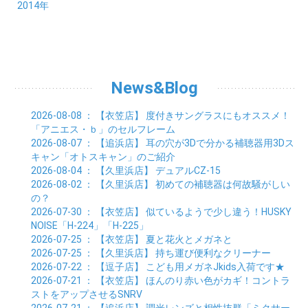
09月 (10)
10月 (7)
11月 (5)
01月 (4)
12月 (9)
2014年
02月 (7)
03月 (9)
04月 (7)
05月 (8)
06月 (7)
07月 (7)
08月 (8)
09月 (6)
10月 (6)
11月 (6)
01月 (8)
02月 (14)
03月 (7)
04月 (6)
05月 (10)
06月 (8)
07月 (10)
08月 (7)
09月 (4)
10月 (9)
01月 (9)
02月 (16)
03月 (9)
04月 (9)
05月 (7)
06月 (8)
07月 (6)
08月 (6)
09月 (8)
01月 (4)
02月 (8)
03月 (9)
04月 (6)
05月 (8)
06月 (6)
07月 (7)
08月 (8)
01月 (8)
02月 (9)
03月 (9)
04月 (6)
05月 (6)
06月 (9)
07月 (10)
01月 (9)
02月 (9)
03月 (8)
04月 (8)
News&Blog
05月 (6)
06月 (5)
01月 (7)
02月 (6)
03月 (7)
04月 (5)
01月 (7)
02月 (6)
03月 (7)
2026-08-08
： 【衣笠店】
度付きサングラスにもオススメ！
01月 (9)
02月 (6)
「アニエス・ｂ」のセルフレーム
01月 (9)
2026-08-07
： 【追浜店】
耳の穴が3Dで分かる補聴器用3Dス
キャン「オトスキャン」のご紹介
2026-08-04
： 【久里浜店】
デュアルCZ-15
2026-08-02
： 【久里浜店】
初めての補聴器は何故騒がしい
の？
2026-07-30
： 【衣笠店】
似ているようで少し違う！HUSKY
NOISE「H-224」「H-225」
2026-07-25
： 【衣笠店】
夏と花火とメガネと
2026-07-25
： 【久里浜店】
持ち運び便利なクリーナー
2026-07-22
： 【逗子店】
こども用メガネJkids入荷です★
2026-07-21
： 【衣笠店】
ほんのり赤い色がカギ！コントラ
ストをアップさせるSNRV