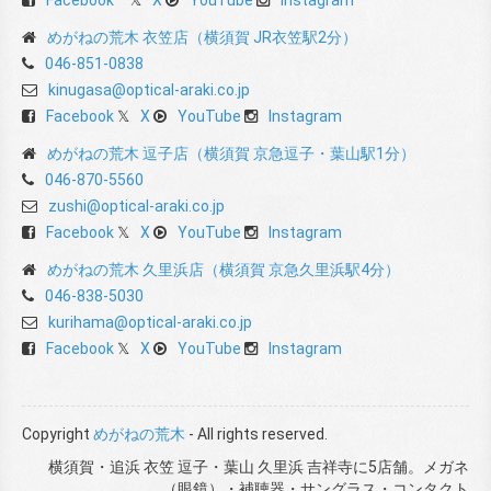
Facebook
X
YouTube
Instagram
めがねの荒木 衣笠店（横須賀 JR衣笠駅2分）
046-851-0838
kinugasa@optical-araki.co.jp
Facebook
X
YouTube
Instagram
めがねの荒木 逗子店（横須賀 京急逗子・葉山駅1分）
046-870-5560
zushi@optical-araki.co.jp
Facebook
X
YouTube
Instagram
めがねの荒木 久里浜店（横須賀 京急久里浜駅4分）
046-838-5030
kurihama@optical-araki.co.jp
Facebook
X
YouTube
Instagram
Copyright
めがねの荒木
- All rights reserved.
横須賀・追浜 衣笠 逗子・葉山 久里浜 吉祥寺に5店舗。メガネ
（眼鏡）・補聴器・サングラス・コンタクト