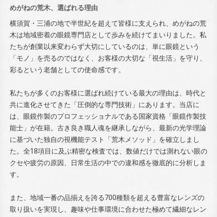
めがねの荒木、選ばれる理由
横須賀・三浦の地で半世紀を超えて皆様に支えられ、めがねの荒
木は地域密着の眼鏡専門店として歩みを続けてまいりました。私
たちが創業以来変わらず大切にしているのは、単に眼鏡という
「モノ」を売るのではなく、お客様の大切な「視生活」を守り、
彩るという老舗としての使命感です。
私たちが多くのお客様に選ばれ続けている最大の理由は、時代と
共に進化させてきた「圧倒的な専門技術」にあります。当店に
は、眼鏡作製のプロフェッショナルである国家資格「眼鏡作製技
能士」が在籍。古き良き職人魂を継承しながら、最新の光学理論
に基づいた独自の視機能テスト「荒木メソッド」を確立しまし
た。全18項目に及ぶ精密な検査では、数値だけでは測れない眼の
クセや疲労の原因、日常生活の中での違和感を徹底的に分析しま
す。
また、地域一番の品揃えを誇る700種類を超える豊富なレンズの
取り扱いを実現し、趣味や仕事環境に合わせた極めて繊細なレン