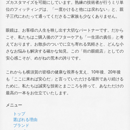
ズカスタマイズを可能にしています。熟練の技術者が行うミリ単
位のフィッティングは、「一度かけると他には戻れない」と、親
子三代にわたって通ってくださるご家族も少なくありません。
眼鏡は、お客様の人生を映し出す大切なパートナーです。だから
こそ、私たちはご購入後のアフターケアも「一生涯の責任」と考
えております。お散歩のついでに立ち寄れる気軽さと、どんな小
さなお悩みも解決する確かな知見。この「街の眼鏡店」としての
安心感こそが、めがねの荒木の誇りです。
これからも横須賀の皆様の健康な視界を支え、10年後、20年後
も「ここに来れば安心だ」と言っていただける場所であり続ける
ために。私たちは誠実な技術とまごころを持って、あなただけの
最高の一本をお仕立ていたします。
メニュー
トップ
選ばれる理由
ブランド