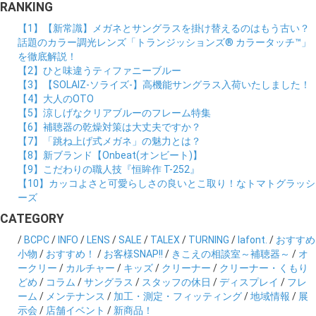
RANKING
【1】【新常識】メガネとサングラスを掛け替えるのはもう古い？
話題のカラー調光レンズ「トランジッションズ® カラータッチ™」
を徹底解説！
【2】ひと味違うティファニーブルー
【3】【SOLAIZ-ソライズ-】高機能サングラス入荷いたしました！
【4】大人のOTO
【5】涼しげなクリアブルーのフレーム特集
【6】補聴器の乾燥対策は大丈夫ですか？
【7】「跳ね上げ式メガネ」の魅力とは？
【8】新ブランド【Onbeat(オンビート)】
【9】こだわりの職人技『恒眸作 T-252』
【10】カッコよさと可愛らしさの良いとこ取り！なトマトグラッシ
ーズ
CATEGORY
/
BCPC
/
INFO
/
LENS
/
SALE
/
TALEX
/
TURNING
/
lafont.
/
おすすめ
小物
/
おすすめ！
/
お客様SNAP!!
/
きこえの相談室～補聴器～
/
オ
ークリー
/
カルチャー
/
キッズ
/
クリーナー
/
クリーナー・くもり
どめ
/
コラム
/
サングラス
/
スタッフの休日
/
ディスプレイ
/
フレ
ーム
/
メンテナンス
/
加工・測定・フィッティング
/
地域情報
/
展
示会
/
店舗イベント
/
新商品！