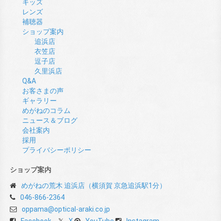
キッズ
レンズ
補聴器
ショップ案内
追浜店
衣笠店
逗子店
久里浜店
Q&A
お客さまの声
ギャラリー
めがねのコラム
ニュース＆ブログ
会社案内
採用
プライバシーポリシー
ショップ案内
めがねの荒木 追浜店（横須賀 京急追浜駅1分）
046-866-2364
oppama@optical-araki.co.jp