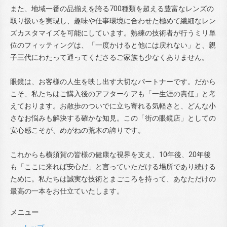
また、地域一番の品揃えを誇る700種類を超える豊富なレンズの
取り扱いを実現し、趣味や仕事環境に合わせた極めて繊細なレン
ズカスタマイズを可能にしています。熟練の技術者が行うミリ単
位のフィッティングは、「一度かけると他には戻れない」と、親
子三代にわたって通ってくださるご家族も少なくありません。
眼鏡は、お客様の人生を映し出す大切なパートナーです。だから
こそ、私たちはご購入後のアフターケアも「一生涯の責任」と考
えております。お散歩のついでに立ち寄れる気軽さと、どんな小
さなお悩みも解決する確かな知見。この「街の眼鏡店」としての
安心感こそが、めがねの荒木の誇りです。
これからも横須賀の皆様の健康な視界を支え、10年後、20年後
も「ここに来れば安心だ」と言っていただける場所であり続ける
ために。私たちは誠実な技術とまごころを持って、あなただけの
最高の一本をお仕立ていたします。
メニュー