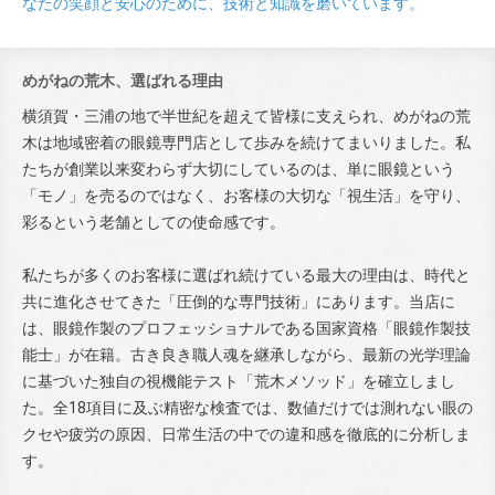
なたの笑顔と安心のために、技術と知識を磨いています。
めがねの荒木、選ばれる理由
横須賀・三浦の地で半世紀を超えて皆様に支えられ、めがねの荒
木は地域密着の眼鏡専門店として歩みを続けてまいりました。私
たちが創業以来変わらず大切にしているのは、単に眼鏡という
「モノ」を売るのではなく、お客様の大切な「視生活」を守り、
彩るという老舗としての使命感です。
私たちが多くのお客様に選ばれ続けている最大の理由は、時代と
共に進化させてきた「圧倒的な専門技術」にあります。当店に
は、眼鏡作製のプロフェッショナルである国家資格「眼鏡作製技
能士」が在籍。古き良き職人魂を継承しながら、最新の光学理論
に基づいた独自の視機能テスト「荒木メソッド」を確立しまし
た。全18項目に及ぶ精密な検査では、数値だけでは測れない眼の
クセや疲労の原因、日常生活の中での違和感を徹底的に分析しま
す。