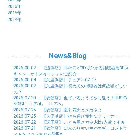
04月 (1)
05月 (3)
06月 (7)
07月 (9)
08月 (11)
09月 (10)
10月 (9)
11月 (8)
12月 (7)
2016年
03月 (3)
04月 (7)
05月 (8)
06月 (10)
07月 (4)
08月 (10)
09月 (7)
10月 (7)
11月 (8)
12月 (9)
2015年
02月 (4)
03月 (5)
04月 (8)
05月 (9)
06月 (7)
07月 (7)
08月 (8)
09月 (10)
10月 (7)
11月 (5)
01月 (4)
12月 (9)
2014年
02月 (7)
03月 (9)
04月 (7)
05月 (8)
06月 (7)
07月 (7)
08月 (8)
09月 (6)
10月 (6)
11月 (6)
01月 (8)
02月 (14)
03月 (7)
04月 (6)
05月 (10)
06月 (8)
07月 (10)
08月 (7)
09月 (4)
10月 (9)
01月 (9)
02月 (16)
03月 (9)
04月 (9)
05月 (7)
06月 (8)
07月 (6)
08月 (6)
09月 (8)
01月 (4)
02月 (8)
03月 (9)
04月 (6)
05月 (8)
06月 (6)
07月 (7)
08月 (8)
01月 (8)
02月 (9)
03月 (9)
04月 (6)
05月 (6)
06月 (9)
07月 (10)
01月 (9)
02月 (9)
03月 (8)
04月 (8)
News&Blog
05月 (6)
06月 (5)
01月 (7)
02月 (6)
03月 (7)
04月 (5)
01月 (7)
02月 (6)
03月 (7)
2026-08-07
： 【追浜店】
耳の穴が3Dで分かる補聴器用3Dス
01月 (9)
02月 (6)
キャン「オトスキャン」のご紹介
01月 (9)
2026-08-04
： 【久里浜店】
デュアルCZ-15
2026-08-02
： 【久里浜店】
初めての補聴器は何故騒がしい
の？
2026-07-30
： 【衣笠店】
似ているようで少し違う！HUSKY
NOISE「H-224」「H-225」
2026-07-25
： 【衣笠店】
夏と花火とメガネと
2026-07-25
： 【久里浜店】
持ち運び便利なクリーナー
2026-07-22
： 【逗子店】
こども用メガネJkids入荷です★
2026-07-21
： 【衣笠店】
ほんのり赤い色がカギ！コントラ
ストをアップさせるSNRV