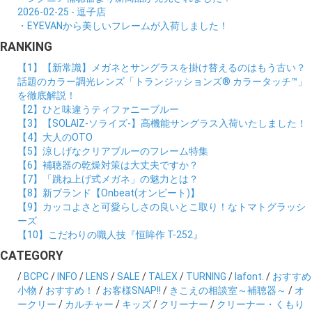
2026-02-25 - 逗子店
・EYEVANから美しいフレームが入荷しました！
RANKING
【1】【新常識】メガネとサングラスを掛け替えるのはもう古い？
話題のカラー調光レンズ「トランジッションズ® カラータッチ™」
を徹底解説！
【2】ひと味違うティファニーブルー
【3】【SOLAIZ-ソライズ-】高機能サングラス入荷いたしました！
【4】大人のOTO
【5】涼しげなクリアブルーのフレーム特集
【6】補聴器の乾燥対策は大丈夫ですか？
【7】「跳ね上げ式メガネ」の魅力とは？
【8】新ブランド【Onbeat(オンビート)】
【9】カッコよさと可愛らしさの良いとこ取り！なトマトグラッシ
ーズ
【10】こだわりの職人技『恒眸作 T-252』
CATEGORY
/
BCPC
/
INFO
/
LENS
/
SALE
/
TALEX
/
TURNING
/
lafont.
/
おすすめ
小物
/
おすすめ！
/
お客様SNAP!!
/
きこえの相談室～補聴器～
/
オ
ークリー
/
カルチャー
/
キッズ
/
クリーナー
/
クリーナー・くもり