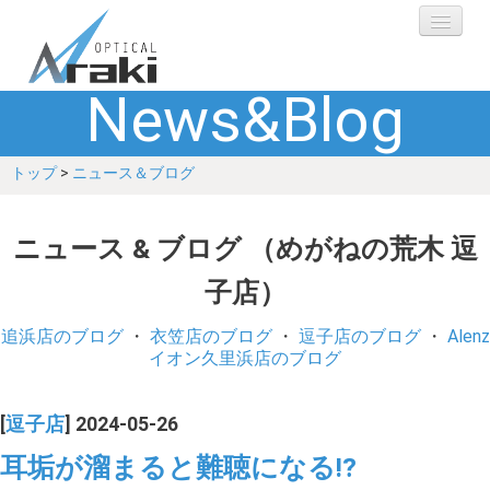
News&Blog
選ばれる理由
トップ
>
ニュース＆ブログ
ブランド
レンズ
ニュース & ブログ （めがねの荒木 逗
子店）
補聴器
追浜店のブログ
・
衣笠店のブログ
・
逗子店のブログ
・
Alenz
ショップ
イオン久里浜店のブログ
Q&A
[
逗子店
] 2024-05-26
耳垢が溜まると難聴になる!?
お客さまの声