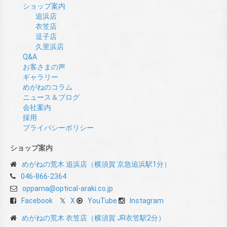
ショップ案内
追浜店
衣笠店
逗子店
久里浜店
Q&A
お客さまの声
ギャラリー
めがねのコラム
ニュース＆ブログ
会社案内
採用
プライバシーポリシー
ショップ案内
めがねの荒木 追浜店（横須賀 京急追浜駅1分）
046-866-2364
oppama@optical-araki.co.jp
Facebook
X
YouTube
Instagram
めがねの荒木 衣笠店（横須賀 JR衣笠駅2分）