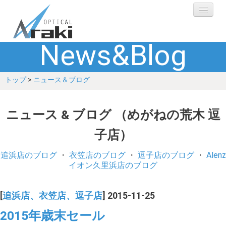
News&Blog
選ばれる理由
トップ
>
ニュース＆ブログ
ブランド
レンズ
ニュース & ブログ （めがねの荒木 逗
子店）
補聴器
追浜店のブログ
・
衣笠店のブログ
・
逗子店のブログ
・
Alenz
ショップ
イオン久里浜店のブログ
Q&A
[
追浜店、衣笠店、逗子店
] 2015-11-25
2015年歳末セール
お客さまの声