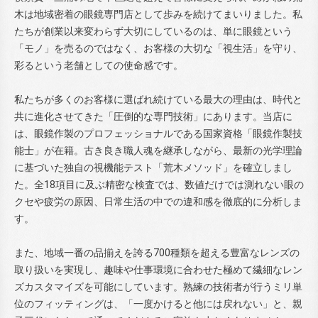
木は地域密着の眼鏡専門店として歩みを続けてまいりました。私
たちが創業以来変わらず大切にしているのは、単に眼鏡という
「モノ」を売るのではなく、お客様の大切な「視生活」を守り、
彩るという老舗としての使命感です。
私たちが多くのお客様に選ばれ続けている最大の理由は、時代と
共に進化させてきた「圧倒的な専門技術」にあります。当店に
は、眼鏡作製のプロフェッショナルである国家資格「眼鏡作製技
能士」が在籍。古き良き職人魂を継承しながら、最新の光学理論
に基づいた独自の視機能テスト「荒木メソッド」を確立しまし
た。全18項目に及ぶ精密な検査では、数値だけでは測れない眼の
クセや疲労の原因、日常生活の中での違和感を徹底的に分析しま
す。
また、地域一番の品揃えを誇る700種類を超える豊富なレンズの
取り扱いを実現し、趣味や仕事環境に合わせた極めて繊細なレン
ズカスタマイズを可能にしています。熟練の技術者が行うミリ単
位のフィッティングは、「一度かけると他には戻れない」と、親