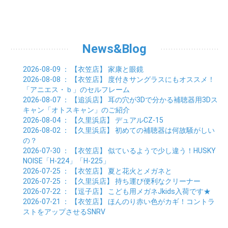
03月 (7)
04月 (6)
05月 (10)
06月 (8)
07月 (10)
08月 (7)
09月 (4)
10月 (9)
01月 (9)
02月 (16)
03月 (9)
04月 (9)
05月 (7)
06月 (8)
07月 (6)
08月 (6)
09月 (8)
01月 (4)
02月 (8)
03月 (9)
04月 (6)
05月 (8)
06月 (6)
07月 (7)
08月 (8)
01月 (8)
02月 (9)
03月 (9)
04月 (6)
05月 (6)
06月 (9)
07月 (10)
01月 (9)
02月 (9)
03月 (8)
04月 (8)
News&Blog
05月 (6)
06月 (5)
01月 (7)
02月 (6)
03月 (7)
04月 (5)
01月 (7)
02月 (6)
03月 (7)
2026-08-09
： 【衣笠店】
家康と眼鏡
01月 (9)
02月 (6)
2026-08-08
： 【衣笠店】
度付きサングラスにもオススメ！
01月 (9)
「アニエス・ｂ」のセルフレーム
2026-08-07
： 【追浜店】
耳の穴が3Dで分かる補聴器用3Dス
キャン「オトスキャン」のご紹介
2026-08-04
： 【久里浜店】
デュアルCZ-15
2026-08-02
： 【久里浜店】
初めての補聴器は何故騒がしい
の？
2026-07-30
： 【衣笠店】
似ているようで少し違う！HUSKY
NOISE「H-224」「H-225」
2026-07-25
： 【衣笠店】
夏と花火とメガネと
2026-07-25
： 【久里浜店】
持ち運び便利なクリーナー
2026-07-22
： 【逗子店】
こども用メガネJkids入荷です★
2026-07-21
： 【衣笠店】
ほんのり赤い色がカギ！コントラ
ストをアップさせるSNRV