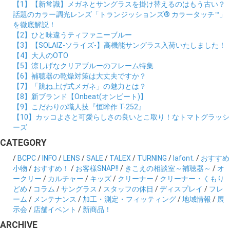
【1】【新常識】メガネとサングラスを掛け替えるのはもう古い？
話題のカラー調光レンズ「トランジッションズ® カラータッチ™」
を徹底解説！
【2】ひと味違うティファニーブルー
【3】【SOLAIZ-ソライズ-】高機能サングラス入荷いたしました！
【4】大人のOTO
【5】涼しげなクリアブルーのフレーム特集
【6】補聴器の乾燥対策は大丈夫ですか？
【7】「跳ね上げ式メガネ」の魅力とは？
【8】新ブランド【Onbeat(オンビート)】
【9】こだわりの職人技『恒眸作 T-252』
【10】カッコよさと可愛らしさの良いとこ取り！なトマトグラッシ
ーズ
CATEGORY
/
BCPC
/
INFO
/
LENS
/
SALE
/
TALEX
/
TURNING
/
lafont.
/
おすすめ
小物
/
おすすめ！
/
お客様SNAP!!
/
きこえの相談室～補聴器～
/
オ
ークリー
/
カルチャー
/
キッズ
/
クリーナー
/
クリーナー・くもり
どめ
/
コラム
/
サングラス
/
スタッフの休日
/
ディスプレイ
/
フレ
ーム
/
メンテナンス
/
加工・測定・フィッティング
/
地域情報
/
展
示会
/
店舗イベント
/
新商品！
ARCHIVE