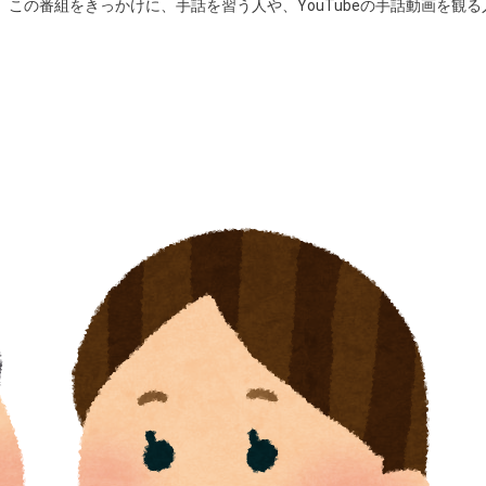
この番組をきっかけに、手話を習う人や、YouTubeの手話動画を観る