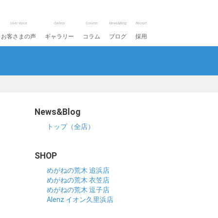
User Voice
Gallery
Column
News&Blog
Recruit
お客さまの声
ギャラリー
コラム
ブログ
採用
News&Blog
トップ（全店）
SHOP
めがねの荒木 追浜店
めがねの荒木 衣笠店
めがねの荒木 逗子店
Alenz イオン久里浜店