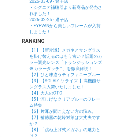
2026-03-09 - 逗子店
・シグニア補聴器より新商品が発売さ
れました！
2026-02-25 - 逗子店
・EYEVANから美しいフレームが入荷
しました！
RANKING
【1】【新常識】メガネとサングラス
を掛け替えるのはもう古い？話題のカ
ラー調光レンズ「トランジッションズ
® カラータッチ™」を徹底解説！
【2】ひと味違うティファニーブルー
【3】【SOLAIZ-ソライズ-】高機能サ
ングラス入荷いたしました！
【4】大人のOTO
【5】涼しげなクリアブルーのフレー
ム特集
【6】片耳が聞こえない方の悩み。
【7】補聴器の乾燥対策は大丈夫です
か？
【8】「跳ね上げ式メガネ」の魅力と
は？