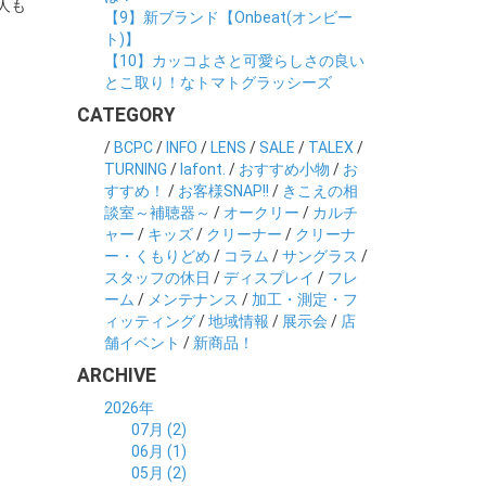
人も
【9】新ブランド【Onbeat(オンビー
ト)】
【10】カッコよさと可愛らしさの良い
とこ取り！なトマトグラッシーズ
CATEGORY
/
BCPC
/
INFO
/
LENS
/
SALE
/
TALEX
/
TURNING
/
lafont.
/
おすすめ小物
/
お
すすめ！
/
お客様SNAP!!
/
きこえの相
談室～補聴器～
/
オークリー
/
カルチ
ャー
/
キッズ
/
クリーナー
/
クリーナ
ー・くもりどめ
/
コラム
/
サングラス
/
スタッフの休日
/
ディスプレイ
/
フレ
ーム
/
メンテナンス
/
加工・測定・フ
ィッティング
/
地域情報
/
展示会
/
店
舗イベント
/
新商品！
ARCHIVE
2026年
07月 (2)
06月 (1)
05月 (2)