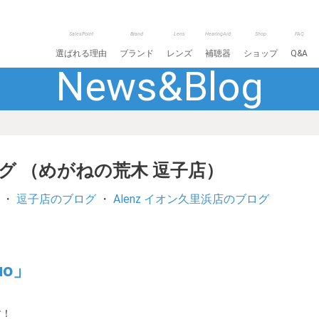
SalesPoint
Brand
Lens
HearingAid
Shop
FAQ
選ばれる理由
ブランド
レンズ
補聴器
ショップ
Q&A
News&Blog
ログ （めがねの荒木 逗子店）
・
逗子店のブログ
・
Alenz イオン久里浜店のブログ
uo」
す！