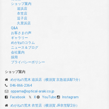
ショップ案内
追浜店
衣笠店
逗子店
久里浜店
Q&A
お客さまの声
ギャラリー
めがねのコラム
ニュース＆ブログ
会社案内
採用
プライバシーポリシー
ショップ案内
めがねの荒木 追浜店（横須賀 京急追浜駅1分）
046-866-2364
oppama@optical-araki.co.jp
Facebook
X
YouTube
Instagram
めがねの荒木 衣笠店（横須賀 JR衣笠駅2分）