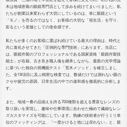
木は地域密着の眼鏡専門店として歩みを続けてまいりました。私
たちが創業以来変わらず大切にしているのは、単に眼鏡という
「モノ」を売るのではなく、お客様の大切な「視生活」を守り、
彩るという老舗としての使命感です。
私たちが多くのお客様に選ばれ続けている最大の理由は、時代と
共に進化させてきた「圧倒的な専門技術」にあります。当店に
は、眼鏡作製のプロフェッショナルである国家資格「眼鏡作製技
能士」が在籍。古き良き職人魂を継承しながら、最新の光学理論
に基づいた独自の視機能テスト「荒木メソッド」を確立しまし
た。全18項目に及ぶ精密な検査では、数値だけでは測れない眼の
クセや疲労の原因、日常生活の中での違和感を徹底的に分析しま
す。
また、地域一番の品揃えを誇る700種類を超える豊富なレンズの
取り扱いを実現し、趣味や仕事環境に合わせた極めて繊細なレン
ズカスタマイズを可能にしています。熟練の技術者が行うミリ単
位のフィッティングは、「一度かけると他には戻れない」と、親