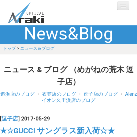
News&Blog
選ばれる理由
トップ
>
ニュース＆ブログ
ブランド
レンズ
ニュース & ブログ （めがねの荒木 逗
子店）
補聴器
追浜店のブログ
・
衣笠店のブログ
・
逗子店のブログ
・
Alenz
ショップ
イオン久里浜店のブログ
Q&A
[
逗子店
] 2017-05-29
★☆GUCCI サングラス新入荷☆★
お客さまの声