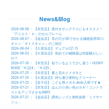
01月 (9)
02月 (16)
03月 (9)
04月 (9)
05月 (7)
06月 (8)
07月 (6)
08月 (6)
09月 (8)
01月 (4)
02月 (8)
03月 (9)
04月 (6)
05月 (8)
06月 (6)
07月 (7)
08月 (8)
01月 (8)
02月 (9)
03月 (9)
04月 (6)
05月 (6)
06月 (9)
07月 (10)
01月 (9)
02月 (9)
03月 (8)
04月 (8)
News&Blog
05月 (6)
06月 (5)
01月 (7)
02月 (6)
03月 (7)
04月 (5)
01月 (7)
02月 (6)
03月 (7)
2026-08-08
： 【衣笠店】
度付きサングラスにもオススメ！
01月 (9)
02月 (6)
「アニエス・ｂ」のセルフレーム
01月 (9)
2026-08-07
： 【追浜店】
耳の穴が3Dで分かる補聴器用3Dス
キャン「オトスキャン」のご紹介
2026-08-04
： 【久里浜店】
デュアルCZ-15
2026-08-02
： 【久里浜店】
初めての補聴器は何故騒がしい
の？
2026-07-30
： 【衣笠店】
似ているようで少し違う！HUSKY
NOISE「H-224」「H-225」
2026-07-25
： 【衣笠店】
夏と花火とメガネと
2026-07-25
： 【久里浜店】
持ち運び便利なクリーナー
2026-07-22
： 【逗子店】
こども用メガネJkids入荷です★
2026-07-21
： 【衣笠店】
ほんのり赤い色がカギ！コントラ
ストをアップさせるSNRV
2026-07-21
： 【追浜店】
調光レンズと相性抜群「ミクサー
ジュ」