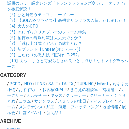
話題のカラー調光レンズ「トランジッションズ® カラータッチ™」
を徹底解説！
【2】ひと味違うティファニーブルー
【3】【SOLAIZ-ソライズ-】高機能サングラス入荷いたしました！
【4】大人のOTO
【5】涼しげなクリアブルーのフレーム特集
【6】補聴器の乾燥対策は大丈夫ですか？
【7】「跳ね上げ式メガネ」の魅力とは？
【8】新ブランド【Onbeat(オンビート)】
【9】こだわりの職人技『恒眸作 T-252』
【10】カッコよさと可愛らしさの良いとこ取り！なトマトグラッシ
ーズ
CATEGORY
/
BCPC
/
INFO
/
LENS
/
SALE
/
TALEX
/
TURNING
/
lafont.
/
おすすめ
小物
/
おすすめ！
/
お客様SNAP!!
/
きこえの相談室～補聴器～
/
オ
ークリー
/
カルチャー
/
キッズ
/
クリーナー
/
クリーナー・くもり
どめ
/
コラム
/
サングラス
/
スタッフの休日
/
ディスプレイ
/
フレ
ーム
/
メンテナンス
/
加工・測定・フィッティング
/
地域情報
/
展
示会
/
店舗イベント
/
新商品！
ARCHIVE