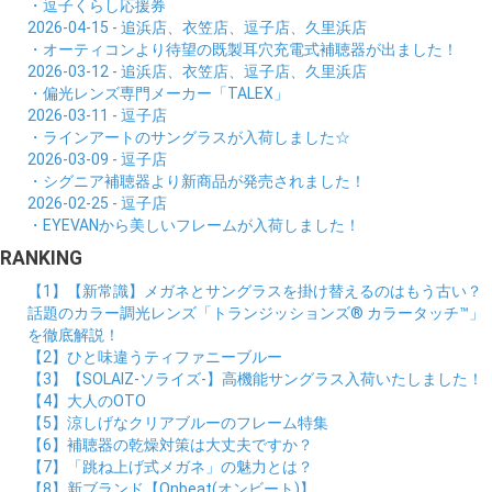
・逗子くらし応援券
2026-04-15 - 追浜店、衣笠店、逗子店、久里浜店
・オーティコンより待望の既製耳穴充電式補聴器が出ました！
2026-03-12 - 追浜店、衣笠店、逗子店、久里浜店
・偏光レンズ専門メーカー「TALEX」
2026-03-11 - 逗子店
・ラインアートのサングラスが入荷しました☆
2026-03-09 - 逗子店
・シグニア補聴器より新商品が発売されました！
2026-02-25 - 逗子店
・EYEVANから美しいフレームが入荷しました！
RANKING
【1】【新常識】メガネとサングラスを掛け替えるのはもう古い？
話題のカラー調光レンズ「トランジッションズ® カラータッチ™」
を徹底解説！
【2】ひと味違うティファニーブルー
【3】【SOLAIZ-ソライズ-】高機能サングラス入荷いたしました！
【4】大人のOTO
【5】涼しげなクリアブルーのフレーム特集
【6】補聴器の乾燥対策は大丈夫ですか？
【7】「跳ね上げ式メガネ」の魅力とは？
【8】新ブランド【Onbeat(オンビート)】