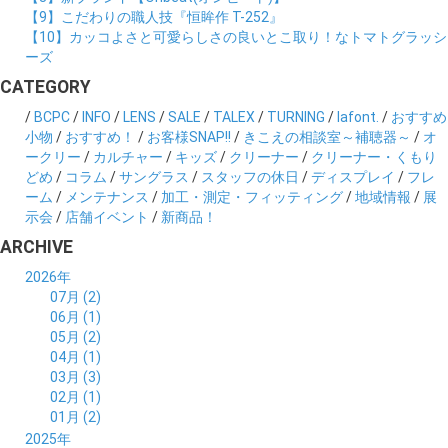
【9】こだわりの職人技『恒眸作 T-252』
【10】カッコよさと可愛らしさの良いとこ取り！なトマトグラッシ
ーズ
CATEGORY
/
BCPC
/
INFO
/
LENS
/
SALE
/
TALEX
/
TURNING
/
lafont.
/
おすすめ
小物
/
おすすめ！
/
お客様SNAP!!
/
きこえの相談室～補聴器～
/
オ
ークリー
/
カルチャー
/
キッズ
/
クリーナー
/
クリーナー・くもり
どめ
/
コラム
/
サングラス
/
スタッフの休日
/
ディスプレイ
/
フレ
ーム
/
メンテナンス
/
加工・測定・フィッティング
/
地域情報
/
展
示会
/
店舗イベント
/
新商品！
ARCHIVE
2026年
07月 (2)
06月 (1)
05月 (2)
04月 (1)
03月 (3)
02月 (1)
01月 (2)
2025年