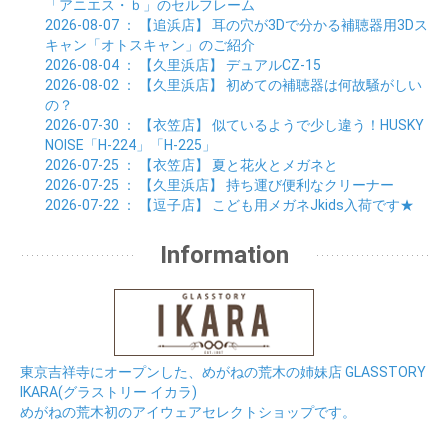
「アニエス・ｂ」のセルフレーム
2026-08-07
： 【追浜店】
耳の穴が3Dで分かる補聴器用3Dス
キャン「オトスキャン」のご紹介
2026-08-04
： 【久里浜店】
デュアルCZ-15
2026-08-02
： 【久里浜店】
初めての補聴器は何故騒がしい
の？
2026-07-30
： 【衣笠店】
似ているようで少し違う！HUSKY
NOISE「H-224」「H-225」
2026-07-25
： 【衣笠店】
夏と花火とメガネと
2026-07-25
： 【久里浜店】
持ち運び便利なクリーナー
2026-07-22
： 【逗子店】
こども用メガネJkids入荷です★
Information
東京吉祥寺にオープンした、めがねの荒木の姉妹店 GLASSTORY
IKARA(グラストリー イカラ)
めがねの荒木初のアイウェアセレクトショップです。