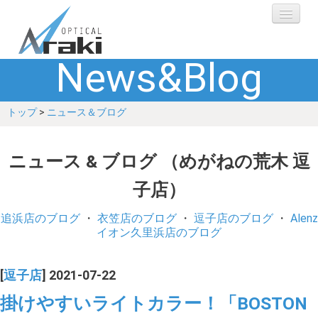
News&Blog
選ばれる理由
トップ
>
ニュース＆ブログ
ブランド
レンズ
ニュース & ブログ （めがねの荒木 逗
子店）
補聴器
追浜店のブログ
・
衣笠店のブログ
・
逗子店のブログ
・
Alenz
ショップ
イオン久里浜店のブログ
Q&A
[
逗子店
] 2021-07-22
掛けやすいライトカラー！「BOSTON
お客さまの声