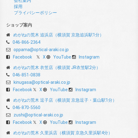
会社案内
採用
プライバシーポリシー
ショップ案内
めがねの荒木 追浜店（横須賀 京急追浜駅1分）
046-866-2364
oppama@optical-araki.co.jp
Facebook
X
YouTube
Instagram
めがねの荒木 衣笠店（横須賀 JR衣笠駅2分）
046-851-0838
kinugasa@optical-araki.co.jp
Facebook
X
YouTube
Instagram
めがねの荒木 逗子店（横須賀 京急逗子・葉山駅1分）
046-870-5560
zushi@optical-araki.co.jp
Facebook
X
YouTube
Instagram
めがねの荒木 久里浜店（横須賀 京急久里浜駅4分）