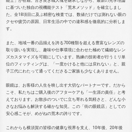
能士」が在籍。古き良き職人魂を継承しながら、最新の光学理論
に基づいた独自の視機能テスト「荒木メソッド」を確立しまし
た。全18項目に及ぶ精密な検査では、数値だけでは測れない眼の
クセや疲労の原因、日常生活の中での違和感を徹底的に分析しま
す。
また、地域一番の品揃えを誇る700種類を超える豊富なレンズの
取り扱いを実現し、趣味や仕事環境に合わせた極めて繊細なレン
ズカスタマイズを可能にしています。熟練の技術者が行うミリ単
位のフィッティングは、「一度かけると他には戻れない」と、親
子三代にわたって通ってくださるご家族も少なくありません。
眼鏡は、お客様の人生を映し出す大切なパートナーです。だから
こそ、私たちはご購入後のアフターケアも「一生涯の責任」と考
えております。お散歩のついでに立ち寄れる気軽さと、どんな小
さなお悩みも解決する確かな知見。この「街の眼鏡店」としての
安心感こそが、めがねの荒木の誇りです。
これからも横須賀の皆様の健康な視界を支え、10年後、20年後