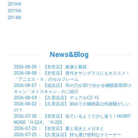
07月 (9)
08月 (11)
09月 (10)
10月 (9)
11月 (8)
12月 (7)
2016年
03月 (3)
04月 (7)
05月 (8)
06月 (10)
07月 (4)
08月 (10)
09月 (7)
10月 (7)
11月 (8)
12月 (9)
2015年
02月 (4)
03月 (5)
04月 (8)
05月 (9)
06月 (7)
07月 (7)
08月 (8)
09月 (10)
10月 (7)
11月 (5)
01月 (4)
12月 (9)
2014年
02月 (7)
03月 (9)
04月 (7)
05月 (8)
06月 (7)
07月 (7)
08月 (8)
09月 (6)
10月 (6)
11月 (6)
01月 (8)
02月 (14)
03月 (7)
04月 (6)
05月 (10)
06月 (8)
07月 (10)
08月 (7)
09月 (4)
10月 (9)
01月 (9)
02月 (16)
03月 (9)
04月 (9)
05月 (7)
06月 (8)
07月 (6)
08月 (6)
09月 (8)
01月 (4)
02月 (8)
03月 (9)
04月 (6)
05月 (8)
06月 (6)
07月 (7)
08月 (8)
01月 (8)
02月 (9)
03月 (9)
04月 (6)
05月 (6)
06月 (9)
07月 (10)
01月 (9)
02月 (9)
03月 (8)
04月 (8)
News&Blog
05月 (6)
06月 (5)
01月 (7)
02月 (6)
03月 (7)
04月 (5)
01月 (7)
02月 (6)
03月 (7)
2026-08-09
： 【衣笠店】
家康と眼鏡
01月 (9)
02月 (6)
2026-08-08
： 【衣笠店】
度付きサングラスにもオススメ！
01月 (9)
「アニエス・ｂ」のセルフレーム
2026-08-07
： 【追浜店】
耳の穴が3Dで分かる補聴器用3Dス
キャン「オトスキャン」のご紹介
2026-08-04
： 【久里浜店】
デュアルCZ-15
2026-08-02
： 【久里浜店】
初めての補聴器は何故騒がしい
の？
2026-07-30
： 【衣笠店】
似ているようで少し違う！HUSKY
NOISE「H-224」「H-225」
2026-07-25
： 【衣笠店】
夏と花火とメガネと
2026-07-25
： 【久里浜店】
持ち運び便利なクリーナー