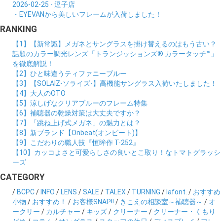
2026-02-25 - 逗子店
・EYEVANから美しいフレームが入荷しました！
RANKING
【1】【新常識】メガネとサングラスを掛け替えるのはもう古い？
話題のカラー調光レンズ「トランジッションズ® カラータッチ™」
を徹底解説！
【2】ひと味違うティファニーブルー
【3】【SOLAIZ-ソライズ-】高機能サングラス入荷いたしました！
【4】大人のOTO
【5】涼しげなクリアブルーのフレーム特集
【6】補聴器の乾燥対策は大丈夫ですか？
【7】「跳ね上げ式メガネ」の魅力とは？
【8】新ブランド【Onbeat(オンビート)】
【9】こだわりの職人技『恒眸作 T-252』
【10】カッコよさと可愛らしさの良いとこ取り！なトマトグラッシ
ーズ
CATEGORY
/
BCPC
/
INFO
/
LENS
/
SALE
/
TALEX
/
TURNING
/
lafont.
/
おすすめ
小物
/
おすすめ！
/
お客様SNAP!!
/
きこえの相談室～補聴器～
/
オ
ークリー
/
カルチャー
/
キッズ
/
クリーナー
/
クリーナー・くもり