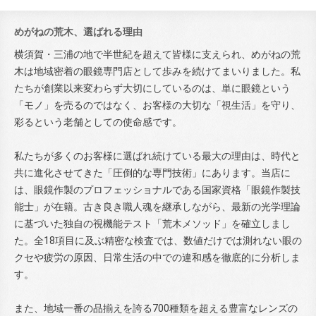
めがねの荒木、選ばれる理由
横須賀・三浦の地で半世紀を超えて皆様に支えられ、めがねの荒
木は地域密着の眼鏡専門店として歩みを続けてまいりました。私
たちが創業以来変わらず大切にしているのは、単に眼鏡という
「モノ」を売るのではなく、お客様の大切な「視生活」を守り、
彩るという老舗としての使命感です。
私たちが多くのお客様に選ばれ続けている最大の理由は、時代と
共に進化させてきた「圧倒的な専門技術」にあります。当店に
は、眼鏡作製のプロフェッショナルである国家資格「眼鏡作製技
能士」が在籍。古き良き職人魂を継承しながら、最新の光学理論
に基づいた独自の視機能テスト「荒木メソッド」を確立しまし
た。全18項目に及ぶ精密な検査では、数値だけでは測れない眼の
クセや疲労の原因、日常生活の中での違和感を徹底的に分析しま
す。
また、地域一番の品揃えを誇る700種類を超える豊富なレンズの