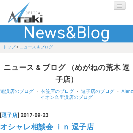
News&Blog
選ばれる理由
トップ
>
ニュース＆ブログ
ブランド
レンズ
ニュース & ブログ （めがねの荒木 逗
子店）
補聴器
追浜店のブログ
・
衣笠店のブログ
・
逗子店のブログ
・
Alenz
ショップ
イオン久里浜店のブログ
Q&A
[
逗子店
] 2017-09-23
オシャレ相談会 ｉｎ 逗子店
お客さまの声