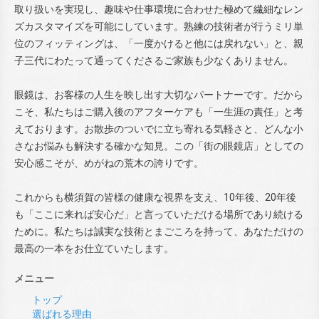
取り扱いを実現し、趣味や仕事環境に合わせた極めて繊細なレン
ズカスタマイズを可能にしています。熟練の技術者が行うミリ単
位のフィッティングは、「一度かけると他には戻れない」と、親
子三代にわたって通ってくださるご家族も少なくありません。
眼鏡は、お客様の人生を映し出す大切なパートナーです。だから
こそ、私たちはご購入後のアフターケアも「一生涯の責任」と考
えております。お散歩のついでに立ち寄れる気軽さと、どんな小
さなお悩みも解決する確かな知見。この「街の眼鏡店」としての
安心感こそが、めがねの荒木の誇りです。
これからも横須賀の皆様の健康な視界を支え、10年後、20年後
も「ここに来れば安心だ」と言っていただける場所であり続ける
ために。私たちは誠実な技術とまごころを持って、あなただけの
最高の一本をお仕立ていたします。
メニュー
トップ
選ばれる理由