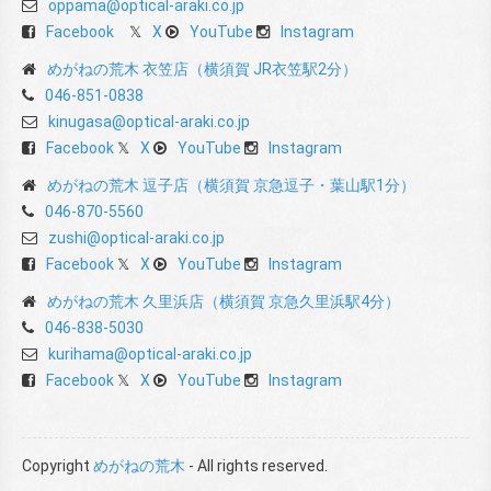
oppama@optical-araki.co.jp
Facebook
X
YouTube
Instagram
めがねの荒木 衣笠店（横須賀 JR衣笠駅2分）
046-851-0838
kinugasa@optical-araki.co.jp
Facebook
X
YouTube
Instagram
めがねの荒木 逗子店（横須賀 京急逗子・葉山駅1分）
046-870-5560
zushi@optical-araki.co.jp
Facebook
X
YouTube
Instagram
めがねの荒木 久里浜店（横須賀 京急久里浜駅4分）
046-838-5030
kurihama@optical-araki.co.jp
Facebook
X
YouTube
Instagram
Copyright
めがねの荒木
- All rights reserved.