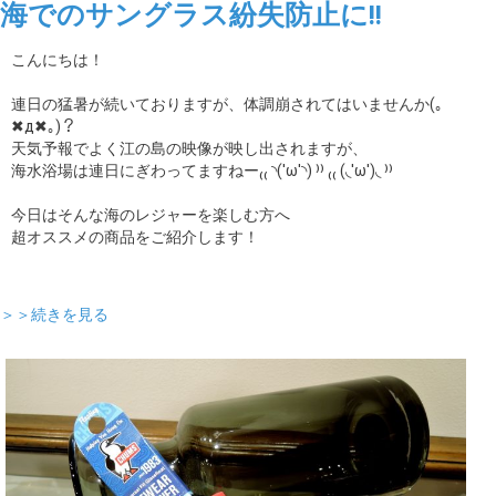
海でのサングラス紛失防止に!!
こんにちは！
連日の猛暑が続いておりますが、体調崩されてはいませんか(｡
✖д✖｡)？
天気予報でよく江の島の映像が映し出されますが、
海水浴場は連日にぎわってますねー₍₍ ◝('ω'◝) ⁾⁾ ₍₍ (◟'ω')◟ ⁾⁾
今日はそんな海のレジャーを楽しむ方へ
超オススメの商品をご紹介します！
＞＞続きを見る