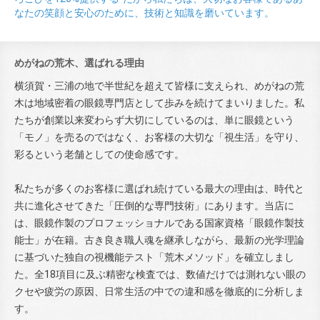
なたの笑顔と安心のために、技術と知識を磨いています。
めがねの荒木、選ばれる理由
横須賀・三浦の地で半世紀を超えて皆様に支えられ、めがねの荒
木は地域密着の眼鏡専門店として歩みを続けてまいりました。私
たちが創業以来変わらず大切にしているのは、単に眼鏡という
「モノ」を売るのではなく、お客様の大切な「視生活」を守り、
彩るという老舗としての使命感です。
私たちが多くのお客様に選ばれ続けている最大の理由は、時代と
共に進化させてきた「圧倒的な専門技術」にあります。当店に
は、眼鏡作製のプロフェッショナルである国家資格「眼鏡作製技
能士」が在籍。古き良き職人魂を継承しながら、最新の光学理論
に基づいた独自の視機能テスト「荒木メソッド」を確立しまし
た。全18項目に及ぶ精密な検査では、数値だけでは測れない眼の
クセや疲労の原因、日常生活の中での違和感を徹底的に分析しま
す。