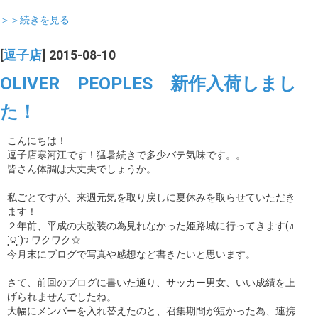
＞＞続きを見る
[
逗子店
] 2015-08-10
OLIVER PEOPLES 新作入荷しまし
た！
こんにちは！
逗子店寒河江です！猛暑続きで多少バテ気味です。。
皆さん体調は大丈夫でしょうか。
私ごとですが、来週元気を取り戻しに夏休みを取らせていただき
ます！
２年前、平成の大改装の為見れなかった姫路城に行ってきます(ง
´͈౪`͈)ว ワクワク☆
今月末にブログで写真や感想など書きたいと思います。
さて、前回のブログに書いた通り、サッカー男女、いい成績を上
げられませんでしたね。
大幅にメンバーを入れ替えたのと、召集期間が短かった為、連携