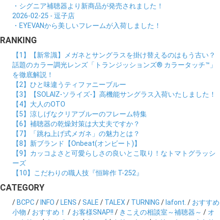
・シグニア補聴器より新商品が発売されました！
2026-02-25 - 逗子店
・EYEVANから美しいフレームが入荷しました！
RANKING
【1】【新常識】メガネとサングラスを掛け替えるのはもう古い？
話題のカラー調光レンズ「トランジッションズ® カラータッチ™」
を徹底解説！
【2】ひと味違うティファニーブルー
【3】【SOLAIZ-ソライズ-】高機能サングラス入荷いたしました！
【4】大人のOTO
【5】涼しげなクリアブルーのフレーム特集
【6】補聴器の乾燥対策は大丈夫ですか？
【7】「跳ね上げ式メガネ」の魅力とは？
【8】新ブランド【Onbeat(オンビート)】
【9】カッコよさと可愛らしさの良いとこ取り！なトマトグラッシ
ーズ
【10】こだわりの職人技『恒眸作 T-252』
CATEGORY
/
BCPC
/
INFO
/
LENS
/
SALE
/
TALEX
/
TURNING
/
lafont.
/
おすすめ
小物
/
おすすめ！
/
お客様SNAP!!
/
きこえの相談室～補聴器～
/
オ