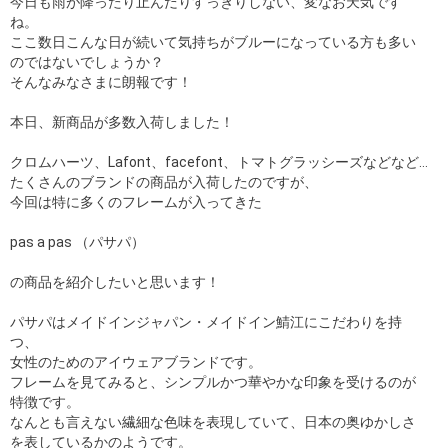
今日も雨が降ったり止んだりすっきりしない、変なお天気です
ね。
ここ数日こんな日が続いて気持ちがブルーになっている方も多い
のではないでしょうか？
そんなみなさまに朗報です！
本日、新商品が多数入荷しました！
クロムハーツ、Lafont、facefont、トマトグラッシーズなどなど…
たくさんのブランドの商品が入荷したのですが、
今回は特に多くのフレームが入ってきた
pas a pas （パサパ）
の商品を紹介したいと思います！
パサパはメイドインジャパン・メイドイン鯖江にこだわりを持
つ、
女性のためのアイウェアブランドです。
フレームを見てみると、シンプルかつ華やかな印象を受けるのが
特徴です。
なんとも言えない繊細な色味を表現していて、日本の奥ゆかしさ
を表しているかのようです。