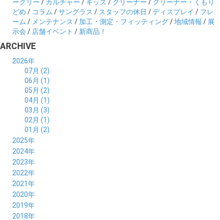
ークリー
/
カルチャー
/
キッズ
/
クリーナー
/
クリーナー・くもり
どめ
/
コラム
/
サングラス
/
スタッフの休日
/
ディスプレイ
/
フレ
ーム
/
メンテナンス
/
加工・測定・フィッティング
/
地域情報
/
展
示会
/
店舗イベント
/
新商品！
ARCHIVE
2026年
07月 (2)
06月 (1)
05月 (2)
04月 (1)
03月 (3)
02月 (1)
01月 (2)
2025年
12月 (2)
2024年
11月 (2)
12月 (6)
2023年
10月 (3)
11月 (5)
12月 (5)
2022年
09月 (3)
10月 (4)
11月 (4)
12月 (9)
2021年
08月 (4)
09月 (6)
10月 (5)
11月 (5)
12月 (5)
2020年
07月 (4)
08月 (5)
09月 (6)
10月 (8)
11月 (5)
12月 (7)
2019年
06月 (4)
07月 (5)
08月 (7)
09月 (7)
10月 (5)
11月 (6)
12月 (8)
2018年
05月 (4)
06月 (4)