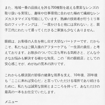
また、地域一番の品揃えを誇る700種類を超える豊富なレンズの
取り扱いを実現し、趣味や仕事環境に合わせた極めて繊細なレン
ズカスタマイズを可能にしています。熟練の技術者が行うミリ単
位のフィッティングは、「一度かけると他には戻れない」と、親
子三代にわたって通ってくださるご家族も少なくありません。
眼鏡は、お客様の人生を映し出す大切なパートナーです。だから
こそ、私たちはご購入後のアフターケアも「一生涯の責任」と考
えております。お散歩のついでに立ち寄れる気軽さと、どんな小
さなお悩みも解決する確かな知見。この「街の眼鏡店」としての
安心感こそが、めがねの荒木の誇りです。
これからも横須賀の皆様の健康な視界を支え、10年後、20年後
も「ここに来れば安心だ」と言っていただける場所であり続ける
ために。私たちは誠実な技術とまごころを持って、あなただけの
最高の一本をお仕立ていたします。
メニュー