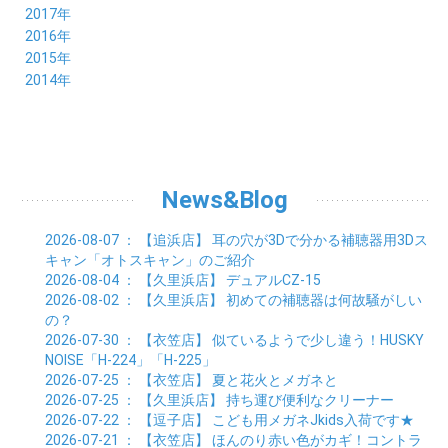
07月 (7)
08月 (5)
09月 (5)
10月 (8)
11月 (9)
12月 (8)
2017年
04月 (1)
05月 (3)
06月 (7)
07月 (9)
08月 (11)
09月 (10)
10月 (9)
11月 (8)
12月 (7)
2016年
03月 (3)
04月 (7)
05月 (8)
06月 (10)
07月 (4)
08月 (10)
09月 (7)
10月 (7)
11月 (8)
12月 (9)
2015年
02月 (4)
03月 (5)
04月 (8)
05月 (9)
06月 (7)
07月 (7)
08月 (8)
09月 (10)
10月 (7)
11月 (5)
01月 (4)
12月 (9)
2014年
02月 (7)
03月 (9)
04月 (7)
05月 (8)
06月 (7)
07月 (7)
08月 (8)
09月 (6)
10月 (6)
11月 (6)
01月 (8)
02月 (14)
03月 (7)
04月 (6)
05月 (10)
06月 (8)
07月 (10)
08月 (7)
09月 (4)
10月 (9)
01月 (9)
02月 (16)
03月 (9)
04月 (9)
05月 (7)
06月 (8)
07月 (6)
08月 (6)
09月 (8)
01月 (4)
02月 (8)
03月 (9)
04月 (6)
05月 (8)
06月 (6)
07月 (7)
08月 (8)
01月 (8)
02月 (9)
03月 (9)
04月 (6)
05月 (6)
06月 (9)
07月 (10)
01月 (9)
02月 (9)
03月 (8)
04月 (8)
News&Blog
05月 (6)
06月 (5)
01月 (7)
02月 (6)
03月 (7)
04月 (5)
01月 (7)
02月 (6)
03月 (7)
2026-08-07
： 【追浜店】
耳の穴が3Dで分かる補聴器用3Dス
01月 (9)
02月 (6)
キャン「オトスキャン」のご紹介
01月 (9)
2026-08-04
： 【久里浜店】
デュアルCZ-15
2026-08-02
： 【久里浜店】
初めての補聴器は何故騒がしい
の？
2026-07-30
： 【衣笠店】
似ているようで少し違う！HUSKY
NOISE「H-224」「H-225」
2026-07-25
： 【衣笠店】
夏と花火とメガネと
2026-07-25
： 【久里浜店】
持ち運び便利なクリーナー
2026-07-22
： 【逗子店】
こども用メガネJkids入荷です★
2026-07-21
： 【衣笠店】
ほんのり赤い色がカギ！コントラ