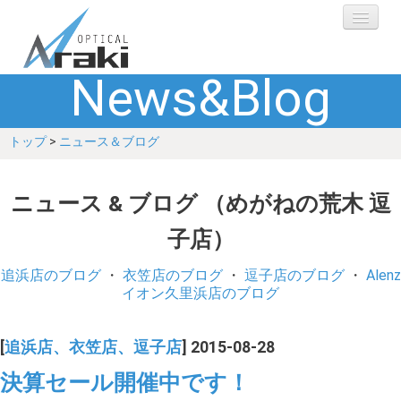
News&Blog
選ばれる理由
トップ
>
ニュース＆ブログ
ブランド
レンズ
ニュース & ブログ （めがねの荒木 逗
子店）
補聴器
追浜店のブログ
・
衣笠店のブログ
・
逗子店のブログ
・
Alenz
ショップ
イオン久里浜店のブログ
Q&A
[
追浜店、衣笠店、逗子店
] 2015-08-28
決算セール開催中です！
お客さまの声