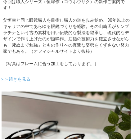
今回は職人シリーズ：恒眸作（コウボウサク）の新作ご案内で
す！
父恒幸と同じ眼鏡職人を目指し職人の道を歩み始め、30年以上の
キャリアの中であらゆる眼鏡づくりを経験。その山崎氏がサンプ
ラチナという古の素材を用い伝統的な製法を継承し、現代的なデ
ザインで作り上げたのが恒眸作。屈指の技術力を確立させながら
も「死ぬまで勉強」ともの作りへの真摯な姿勢をくずさない努力
家でもある。（オフィシャルサイトより抜粋）
（写真はフレームに合う加工をしております。）
＞＞続きを見る