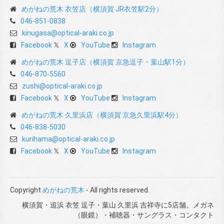
めがねの荒木 衣笠店（横須賀 JR衣笠駅2分）
046-851-0838
kinugasa@optical-araki.co.jp
Facebook
X
YouTube
Instagram
めがねの荒木 逗子店（横須賀 京急逗子・葉山駅1分）
046-870-5560
zushi@optical-araki.co.jp
Facebook
X
YouTube
Instagram
めがねの荒木 久里浜店（横須賀 京急久里浜駅4分）
046-838-5030
kurihama@optical-araki.co.jp
Facebook
X
YouTube
Instagram
Copyright
めがねの荒木
- All rights reserved.
横須賀・追浜 衣笠 逗子・葉山 久里浜 吉祥寺に5店舗。メガネ
（眼鏡）・補聴器・サングラス・コンタクト