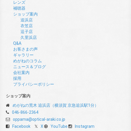
レンズ
補聴器
ショップ案内
追浜店
衣笠店
逗子店
久里浜店
Q&A
お客さまの声
ギャラリー
めがねのコラム
ニュース＆ブログ
会社案内
採用
プライバシーポリシー
ショップ案内
めがねの荒木 追浜店（横須賀 京急追浜駅1分）
046-866-2364
oppama@optical-araki.co.jp
Facebook
X
YouTube
Instagram