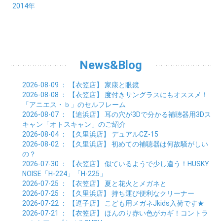
07月 (7)
08月 (8)
09月 (10)
10月 (7)
11月 (5)
01月 (4)
12月 (9)
2014年
02月 (7)
03月 (9)
04月 (7)
05月 (8)
06月 (7)
07月 (7)
08月 (8)
09月 (6)
10月 (6)
11月 (6)
01月 (8)
02月 (14)
03月 (7)
04月 (6)
05月 (10)
06月 (8)
07月 (10)
08月 (7)
09月 (4)
10月 (9)
01月 (9)
02月 (16)
03月 (9)
04月 (9)
05月 (7)
06月 (8)
07月 (6)
08月 (6)
09月 (8)
01月 (4)
02月 (8)
03月 (9)
04月 (6)
05月 (8)
06月 (6)
07月 (7)
08月 (8)
01月 (8)
02月 (9)
03月 (9)
04月 (6)
05月 (6)
06月 (9)
07月 (10)
01月 (9)
02月 (9)
03月 (8)
04月 (8)
News&Blog
05月 (6)
06月 (5)
01月 (7)
02月 (6)
03月 (7)
04月 (5)
01月 (7)
02月 (6)
03月 (7)
2026-08-09
： 【衣笠店】
家康と眼鏡
01月 (9)
02月 (6)
2026-08-08
： 【衣笠店】
度付きサングラスにもオススメ！
01月 (9)
「アニエス・ｂ」のセルフレーム
2026-08-07
： 【追浜店】
耳の穴が3Dで分かる補聴器用3Dス
キャン「オトスキャン」のご紹介
2026-08-04
： 【久里浜店】
デュアルCZ-15
2026-08-02
： 【久里浜店】
初めての補聴器は何故騒がしい
の？
2026-07-30
： 【衣笠店】
似ているようで少し違う！HUSKY
NOISE「H-224」「H-225」
2026-07-25
： 【衣笠店】
夏と花火とメガネと
2026-07-25
： 【久里浜店】
持ち運び便利なクリーナー
2026-07-22
： 【逗子店】
こども用メガネJkids入荷です★
2026-07-21
： 【衣笠店】
ほんのり赤い色がカギ！コントラ