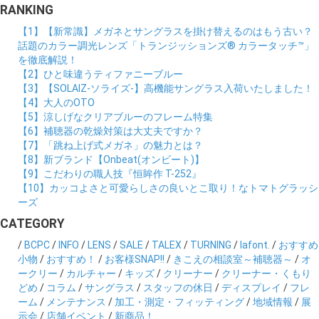
RANKING
【1】【新常識】メガネとサングラスを掛け替えるのはもう古い？
話題のカラー調光レンズ「トランジッションズ® カラータッチ™」
を徹底解説！
【2】ひと味違うティファニーブルー
【3】【SOLAIZ-ソライズ-】高機能サングラス入荷いたしました！
【4】大人のOTO
【5】涼しげなクリアブルーのフレーム特集
【6】補聴器の乾燥対策は大丈夫ですか？
【7】「跳ね上げ式メガネ」の魅力とは？
【8】新ブランド【Onbeat(オンビート)】
【9】こだわりの職人技『恒眸作 T-252』
【10】カッコよさと可愛らしさの良いとこ取り！なトマトグラッシ
ーズ
CATEGORY
/
BCPC
/
INFO
/
LENS
/
SALE
/
TALEX
/
TURNING
/
lafont.
/
おすすめ
小物
/
おすすめ！
/
お客様SNAP!!
/
きこえの相談室～補聴器～
/
オ
ークリー
/
カルチャー
/
キッズ
/
クリーナー
/
クリーナー・くもり
どめ
/
コラム
/
サングラス
/
スタッフの休日
/
ディスプレイ
/
フレ
ーム
/
メンテナンス
/
加工・測定・フィッティング
/
地域情報
/
展
示会
/
店舗イベント
/
新商品！