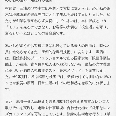
めがねの荒木、選ばれる理由
横須賀・三浦の地で半世紀を超えて皆様に支えられ、めがねの荒
木は地域密着の眼鏡専門店として歩みを続けてまいりました。私
たちが創業以来変わらず大切にしているのは、単に眼鏡という
「モノ」を売るのではなく、お客様の大切な「視生活」を守り、
彩るという老舗としての使命感です。
私たちが多くのお客様に選ばれ続けている最大の理由は、時代と
共に進化させてきた「圧倒的な専門技術」にあります。当店に
は、眼鏡作製のプロフェッショナルである国家資格「眼鏡作製技
能士」が在籍。古き良き職人魂を継承しながら、最新の光学理論
に基づいた独自の視機能テスト「荒木メソッド」を確立しまし
た。全18項目に及ぶ精密な検査では、数値だけでは測れない眼の
クセや疲労の原因、日常生活の中での違和感を徹底的に分析しま
す。
また、地域一番の品揃えを誇る700種類を超える豊富なレンズの
取り扱いを実現し、趣味や仕事環境に合わせた極めて繊細なレン
ズカスタマイズを可能にしています。熟練の技術者が行うミリ単