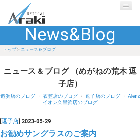
News&Blog
選ばれる理由
トップ
>
ニュース＆ブログ
ブランド
レンズ
ニュース & ブログ （めがねの荒木 逗
子店）
補聴器
追浜店のブログ
・
衣笠店のブログ
・
逗子店のブログ
・
Alenz
ショップ
イオン久里浜店のブログ
Q&A
[
逗子店
] 2023-05-29
お勧めサングラスのご案内
お客さまの声