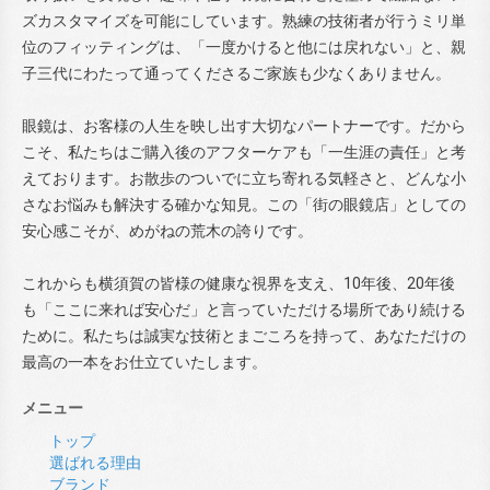
ズカスタマイズを可能にしています。熟練の技術者が行うミリ単
位のフィッティングは、「一度かけると他には戻れない」と、親
子三代にわたって通ってくださるご家族も少なくありません。
眼鏡は、お客様の人生を映し出す大切なパートナーです。だから
こそ、私たちはご購入後のアフターケアも「一生涯の責任」と考
えております。お散歩のついでに立ち寄れる気軽さと、どんな小
さなお悩みも解決する確かな知見。この「街の眼鏡店」としての
安心感こそが、めがねの荒木の誇りです。
これからも横須賀の皆様の健康な視界を支え、10年後、20年後
も「ここに来れば安心だ」と言っていただける場所であり続ける
ために。私たちは誠実な技術とまごころを持って、あなただけの
最高の一本をお仕立ていたします。
メニュー
トップ
選ばれる理由
ブランド