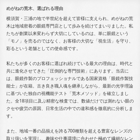
めがねの荒木、選ばれる理由
横須賀・三浦の地で半世紀を超えて皆様に支えられ、めがねの荒
木は地域密着の眼鏡専門店として歩みを続けてまいりました。私
たちが創業以来変わらず大切にしているのは、単に眼鏡という
「モノ」を売るのではなく、お客様の大切な「視生活」を守り、
彩るという老舗としての使命感です。
私たちが多くのお客様に選ばれ続けている最大の理由は、時代と
共に進化させてきた「圧倒的な専門技術」にあります。当店に
は、眼鏡作製のプロフェッショナルである国家資格「眼鏡作製技
能士」が在籍。古き良き職人魂を継承しながら、最新の光学理論
に基づいた独自の視機能テスト「荒木メソッド」を確立しまし
た。全18項目に及ぶ精密な検査では、数値だけでは測れない眼の
クセや疲労の原因、日常生活の中での違和感を徹底的に分析しま
す。
また、地域一番の品揃えを誇る700種類を超える豊富なレンズの
取り扱いを実現し、趣味や仕事環境に合わせた極めて繊細なレン