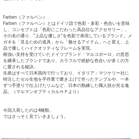
Farben（ファルベン）…
Farben（ファルベン）とはドイツ語で色彩・多彩・色合いを意味
し、コンセプトは「色彩にこだわった高品位なアクセサリー」。
その名の通り、“上品な優しさ”を色彩で表現しているブランド。メ
ガネを「見るための道具」から「魅せるアイテム」へと変え、上
品で優しくハイクオリティなフレームを実現。
根強い支持を受けていたドイツブランド「マルコポーロ」の意思
を継承したブランドであり、カラフルで絶妙な色合いが多くの方
に愛される秘訣。
生産はすべて日本国内で行っており、イタリア：マツケリー社に
特注したセル生地を手作業で磨き上げて作ったテンプルや、一本
ずつ手塗りで仕上げたリムなど、日本の熟練した職人技が光る逸
品。（マルマンオプティカルＨＰより）
今回入荷したのは4種類。
ではさっそく見ていきましょう。