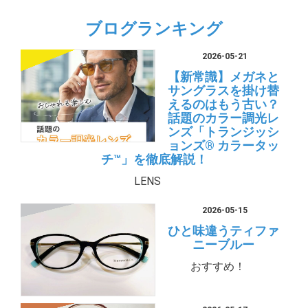
ブログランキング
2026-05-21
【新常識】メガネと
サングラスを掛け替
えるのはもう古い？
話題のカラー調光レ
ンズ「トランジッシ
ョンズ® カラータッ
チ™」を徹底解説！
LENS
2026-05-15
ひと味違うティファ
ニーブルー
おすすめ！