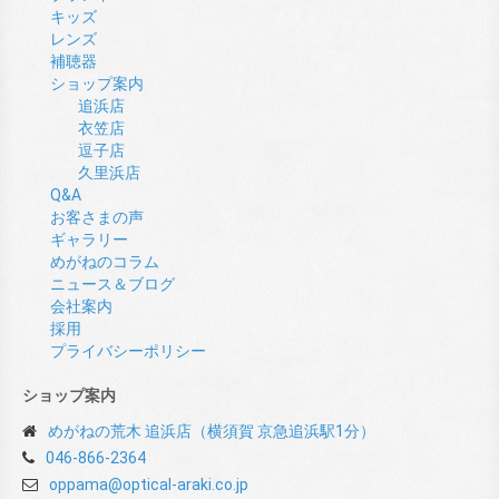
キッズ
レンズ
補聴器
ショップ案内
追浜店
衣笠店
逗子店
久里浜店
Q&A
お客さまの声
ギャラリー
めがねのコラム
ニュース＆ブログ
会社案内
採用
プライバシーポリシー
ショップ案内
めがねの荒木 追浜店（横須賀 京急追浜駅1分）
046-866-2364
oppama@optical-araki.co.jp