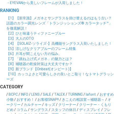
・EYEVANから美しいフレームが入荷しました！
RANKING
【1】【新常識】メガネとサングラスを掛け替えるのはもう古い？
話題のカラー調光レンズ「トランジッションズ® カラータッチ™」
を徹底解説！
【2】ひと味違うティファニーブルー
【3】大人のOTO
【4】【SOLAIZ-ソライズ-】高機能サングラス入荷いたしました！
【5】涼しげなクリアブルーのフレーム特集
【6】片耳が聞こえない方の悩み。
【7】「跳ね上げ式メガネ」の魅力とは？
【8】補聴器の乾燥対策は大丈夫ですか？
【9】新ブランド【Onbeat(オンビート)】
【10】カッコよさと可愛らしさの良いとこ取り！なトマトグラッシ
ーズ
CATEGORY
/
BCPC
/
INFO
/
LENS
/
SALE
/
TALEX
/
TURNING
/
lafont.
/
おすすめ
小物
/
おすすめ！
/
お客様SNAP!!
/
きこえの相談室～補聴器～
/
オ
ークリー
/
カルチャー
/
キッズ
/
クリーナー
/
クリーナー・くもり
どめ
/
コラム
/
サングラス
/
スタッフの休日
/
ディスプレイ
/
フレ