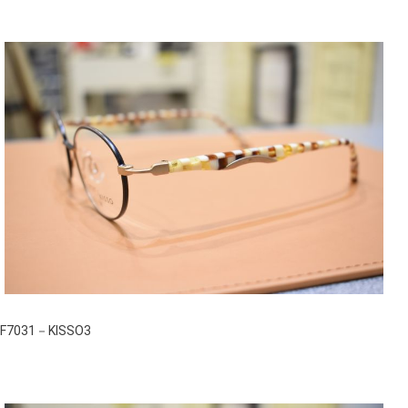
F7031－KISSO3