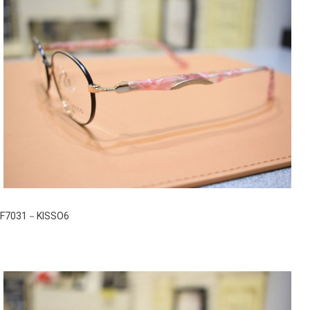
F7031－KISSO6