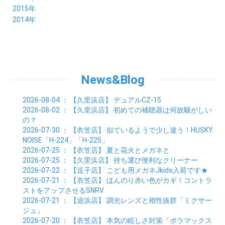
05月 (8)
06月 (10)
07月 (4)
08月 (10)
09月 (7)
10月 (7)
11月 (8)
12月 (9)
2015年
02月 (4)
03月 (5)
04月 (8)
05月 (9)
06月 (7)
07月 (7)
08月 (8)
09月 (10)
10月 (7)
11月 (5)
01月 (4)
12月 (9)
2014年
02月 (7)
03月 (9)
04月 (7)
05月 (8)
06月 (7)
07月 (7)
08月 (8)
09月 (6)
10月 (6)
11月 (6)
01月 (8)
02月 (14)
03月 (7)
04月 (6)
05月 (10)
06月 (8)
07月 (10)
08月 (7)
09月 (4)
10月 (9)
01月 (9)
02月 (16)
03月 (9)
04月 (9)
05月 (7)
06月 (8)
07月 (6)
08月 (6)
09月 (8)
01月 (4)
02月 (8)
03月 (9)
04月 (6)
05月 (8)
06月 (6)
07月 (7)
08月 (8)
01月 (8)
02月 (9)
03月 (9)
04月 (6)
05月 (6)
06月 (9)
07月 (10)
01月 (9)
02月 (9)
03月 (8)
04月 (8)
News&Blog
05月 (6)
06月 (5)
01月 (7)
02月 (6)
03月 (7)
04月 (5)
01月 (7)
02月 (6)
03月 (7)
2026-08-04
： 【久里浜店】
デュアルCZ-15
01月 (9)
02月 (6)
2026-08-02
： 【久里浜店】
初めての補聴器は何故騒がしい
01月 (9)
の？
2026-07-30
： 【衣笠店】
似ているようで少し違う！HUSKY
NOISE「H-224」「H-225」
2026-07-25
： 【衣笠店】
夏と花火とメガネと
2026-07-25
： 【久里浜店】
持ち運び便利なクリーナー
2026-07-22
： 【逗子店】
こども用メガネJkids入荷です★
2026-07-21
： 【衣笠店】
ほんのり赤い色がカギ！コントラ
ストをアップさせるSNRV
2026-07-21
： 【追浜店】
調光レンズと相性抜群「ミクサー
ジュ」
2026-07-20
： 【衣笠店】
本気の眩しさ対策「ポラマックス