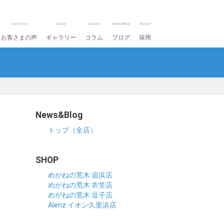
User Voice
Gallery
Column
News&Blog
Recruit
お客さまの声
ギャラリー
コラム
ブログ
採用
News&Blog
トップ（全店）
SHOP
めがねの荒木 追浜店
めがねの荒木 衣笠店
めがねの荒木 逗子店
Alenz イオン久里浜店