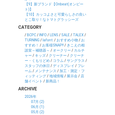
【9】新ブランド【Onbeat(オンビー
ト)】
【10】カッコよさと可愛らしさの良い
とこ取り！なトマトグラッシーズ
CATEGORY
/
BCPC
/
INFO
/
LENS
/
SALE
/
TALEX
/
TURNING
/
lafont.
/
おすすめ小物
/
お
すすめ！
/
お客様SNAP!!
/
きこえの相
談室～補聴器～
/
オークリー
/
カルチ
ャー
/
キッズ
/
クリーナー
/
クリーナ
ー・くもりどめ
/
コラム
/
サングラス
/
スタッフの休日
/
ディスプレイ
/
フレ
ーム
/
メンテナンス
/
加工・測定・フ
ィッティング
/
地域情報
/
展示会
/
店
舗イベント
/
新商品！
ARCHIVE
2026年
07月 (2)
06月 (1)
05月 (2)