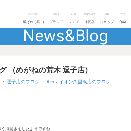
SalesPoint
Brand
Lens
HearingAid
Shop
FAQ
選ばれる理由
ブランド
レンズ
補聴器
ショップ
Q&A
News&Blog
ログ （めがねの荒木 逗子店）
・
逗子店のブログ
・
Alenz イオン久里浜店のブログ
番早く海開きをしたようですね～