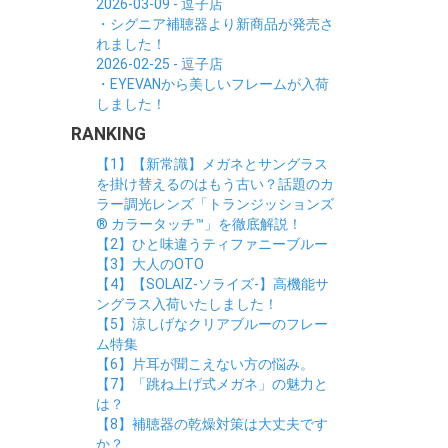
2026-03-09 - 逗子店
・シグニア補聴器より新商品が発売さ
れました！
2026-02-25 - 逗子店
・EYEVANから美しいフレームが入荷
しました！
RANKING
【1】【新常識】メガネとサングラス
を掛け替えるのはもう古い？話題のカ
ラー調光レンズ「トランジッションズ
® カラータッチ™」を徹底解説！
【2】ひと味違うティファニーブルー
【3】大人のOTO
【4】【SOLAIZ-ソライズ-】高機能サ
ングラス入荷いたしました！
【5】涼しげなクリアブルーのフレー
ム特集
【6】片耳が聞こえない方の悩み。
【7】「跳ね上げ式メガネ」の魅力と
は？
【8】補聴器の乾燥対策は大丈夫です
か？