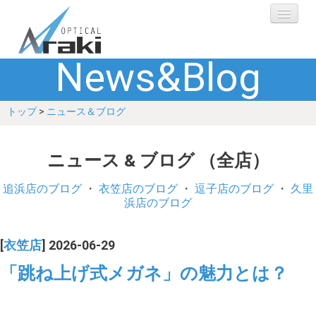
News&Blog
選ばれる理由
トップ
>
ニュース＆ブログ
ブランド
レンズ
ニュース & ブログ （全店）
補聴器
追浜店のブログ
・
衣笠店のブログ
・
逗子店のブログ
・
久里
浜店のブログ
ショップ
[
衣笠店
] 2026-06-29
Q&A
「跳ね上げ式メガネ」の魅力とは？
お客さまの声