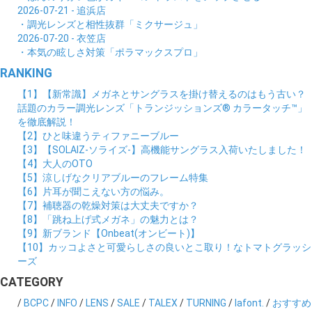
2026-07-21 - 追浜店
・調光レンズと相性抜群「ミクサージュ」
2026-07-20 - 衣笠店
・本気の眩しさ対策「ポラマックスプロ」
RANKING
【1】【新常識】メガネとサングラスを掛け替えるのはもう古い？
話題のカラー調光レンズ「トランジッションズ® カラータッチ™」
を徹底解説！
【2】ひと味違うティファニーブルー
【3】【SOLAIZ-ソライズ-】高機能サングラス入荷いたしました！
【4】大人のOTO
【5】涼しげなクリアブルーのフレーム特集
【6】片耳が聞こえない方の悩み。
【7】補聴器の乾燥対策は大丈夫ですか？
【8】「跳ね上げ式メガネ」の魅力とは？
【9】新ブランド【Onbeat(オンビート)】
【10】カッコよさと可愛らしさの良いとこ取り！なトマトグラッシ
ーズ
CATEGORY
/
BCPC
/
INFO
/
LENS
/
SALE
/
TALEX
/
TURNING
/
lafont.
/
おすすめ