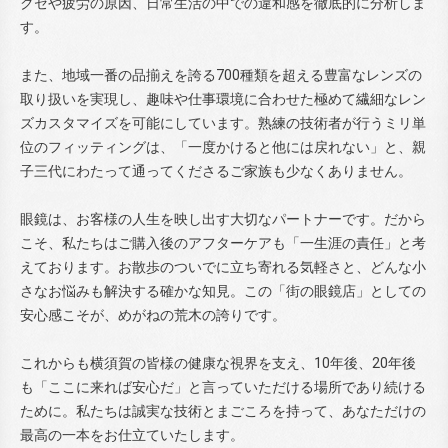
クセや疲労の原因、日常生活の中での違和感を徹底的に分析しま
す。
また、地域一番の品揃えを誇る700種類を超える豊富なレンズの
取り扱いを実現し、趣味や仕事環境に合わせた極めて繊細なレン
ズカスタマイズを可能にしています。熟練の技術者が行うミリ単
位のフィッティングは、「一度かけると他には戻れない」と、親
子三代にわたって通ってくださるご家族も少なくありません。
眼鏡は、お客様の人生を映し出す大切なパートナーです。だから
こそ、私たちはご購入後のアフターケアも「一生涯の責任」と考
えております。お散歩のついでに立ち寄れる気軽さと、どんな小
さなお悩みも解決する確かな知見。この「街の眼鏡店」としての
安心感こそが、めがねの荒木の誇りです。
これからも横須賀の皆様の健康な視界を支え、10年後、20年後
も「ここに来れば安心だ」と言っていただける場所であり続ける
ために。私たちは誠実な技術とまごころを持って、あなただけの
最高の一本をお仕立ていたします。