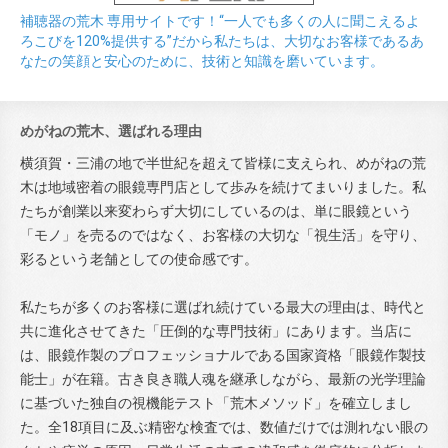
補聴器の荒木 専用サイトです！“一人でも多くの人に聞こえるよ
ろこびを120%提供する”だから私たちは、大切なお客様であるあ
なたの笑顔と安心のために、技術と知識を磨いています。
めがねの荒木、選ばれる理由
横須賀・三浦の地で半世紀を超えて皆様に支えられ、めがねの荒
木は地域密着の眼鏡専門店として歩みを続けてまいりました。私
たちが創業以来変わらず大切にしているのは、単に眼鏡という
「モノ」を売るのではなく、お客様の大切な「視生活」を守り、
彩るという老舗としての使命感です。
私たちが多くのお客様に選ばれ続けている最大の理由は、時代と
共に進化させてきた「圧倒的な専門技術」にあります。当店に
は、眼鏡作製のプロフェッショナルである国家資格「眼鏡作製技
能士」が在籍。古き良き職人魂を継承しながら、最新の光学理論
に基づいた独自の視機能テスト「荒木メソッド」を確立しまし
た。全18項目に及ぶ精密な検査では、数値だけでは測れない眼の