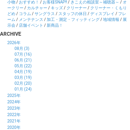
小物
/
おすすめ！
/
お客様SNAP!!
/
きこえの相談室～補聴器～
/
オ
ークリー
/
カルチャー
/
キッズ
/
クリーナー
/
クリーナー・くもり
どめ
/
コラム
/
サングラス
/
スタッフの休日
/
ディスプレイ
/
フレ
ーム
/
メンテナンス
/
加工・測定・フィッティング
/
地域情報
/
展
示会
/
店舗イベント
/
新商品！
ARCHIVE
2026年
08月 (3)
07月 (16)
06月 (21)
05月 (22)
04月 (19)
03月 (19)
02月 (20)
01月 (24)
2025年
12月 (14)
2024年
11月 (17)
12月 (19)
2023年
10月 (21)
11月 (21)
12月 (19)
2022年
09月 (20)
10月 (23)
11月 (19)
12月 (36)
2021年
08月 (20)
09月 (23)
10月 (20)
11月 (16)
12月 (18)
2020年