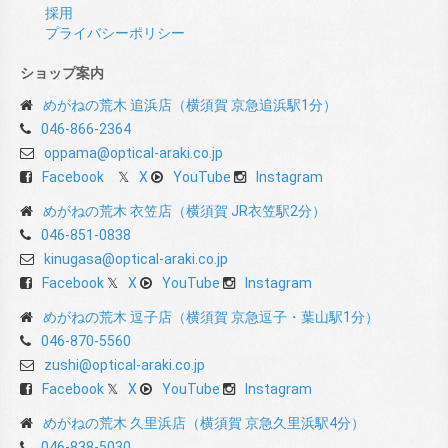
採用
プライバシーポリシー
ショップ案内
めがねの荒木 追浜店（横須賀 京急追浜駅1分）
046-866-2364
oppama@optical-araki.co.jp
Facebook
X
YouTube
Instagram
めがねの荒木 衣笠店（横須賀 JR衣笠駅2分）
046-851-0838
kinugasa@optical-araki.co.jp
Facebook
X
YouTube
Instagram
めがねの荒木 逗子店（横須賀 京急逗子・葉山駅1分）
046-870-5560
zushi@optical-araki.co.jp
Facebook
X
YouTube
Instagram
めがねの荒木 久里浜店（横須賀 京急久里浜駅4分）
046-838-5030