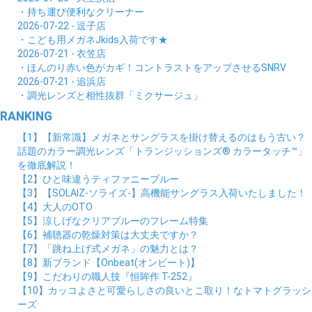
・持ち運び便利なクリーナー
2026-07-22 - 逗子店
・こども用メガネJkids入荷です★
2026-07-21 - 衣笠店
・ほんのり赤い色がカギ！コントラストをアップさせるSNRV
2026-07-21 - 追浜店
・調光レンズと相性抜群「ミクサージュ」
RANKING
【1】【新常識】メガネとサングラスを掛け替えるのはもう古い？
話題のカラー調光レンズ「トランジッションズ® カラータッチ™」
を徹底解説！
【2】ひと味違うティファニーブルー
【3】【SOLAIZ-ソライズ-】高機能サングラス入荷いたしました！
【4】大人のOTO
【5】涼しげなクリアブルーのフレーム特集
【6】補聴器の乾燥対策は大丈夫ですか？
【7】「跳ね上げ式メガネ」の魅力とは？
【8】新ブランド【Onbeat(オンビート)】
【9】こだわりの職人技『恒眸作 T-252』
【10】カッコよさと可愛らしさの良いとこ取り！なトマトグラッシ
ーズ