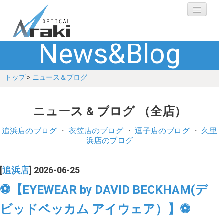
News&Blog
選ばれる理由
トップ
>
ニュース＆ブログ
ブランド
レンズ
ニュース & ブログ （全店）
補聴器
追浜店のブログ
・
衣笠店のブログ
・
逗子店のブログ
・
久里
浜店のブログ
ショップ
[
追浜店
] 2026-06-25
Q&A
⚽【EYEWEAR by DAVID BECKHAM(デ
ビッドベッカム アイウェア）】⚽
お客さまの声