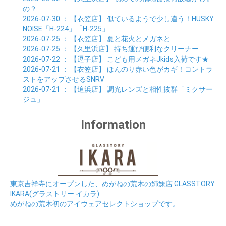
の？
2026-07-30
： 【衣笠店】
似ているようで少し違う！HUSKY
NOISE「H-224」「H-225」
2026-07-25
： 【衣笠店】
夏と花火とメガネと
2026-07-25
： 【久里浜店】
持ち運び便利なクリーナー
2026-07-22
： 【逗子店】
こども用メガネJkids入荷です★
2026-07-21
： 【衣笠店】
ほんのり赤い色がカギ！コントラ
ストをアップさせるSNRV
2026-07-21
： 【追浜店】
調光レンズと相性抜群「ミクサー
ジュ」
Information
東京吉祥寺にオープンした、めがねの荒木の姉妹店 GLASSTORY
IKARA(グラストリー イカラ)
めがねの荒木初のアイウェアセレクトショップです。