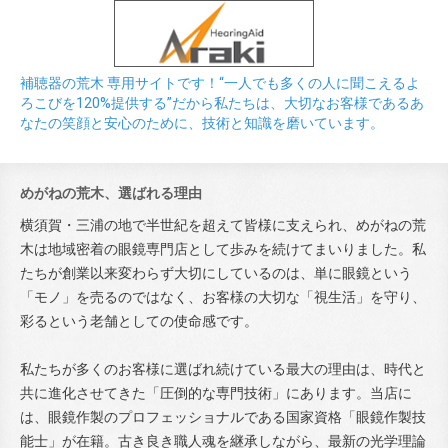
補聴器の荒木 専用サイトです！“一人でも多くの人に聞こえるよ
ろこびを120%提供する”だから私たちは、大切なお客様であるあ
なたの笑顔と安心のために、技術と知識を磨いています。
めがねの荒木、選ばれる理由
横須賀・三浦の地で半世紀を超えて皆様に支えられ、めがねの荒
木は地域密着の眼鏡専門店として歩みを続けてまいりました。私
たちが創業以来変わらず大切にしているのは、単に眼鏡という
「モノ」を売るのではなく、お客様の大切な「視生活」を守り、
彩るという老舗としての使命感です。
私たちが多くのお客様に選ばれ続けている最大の理由は、時代と
共に進化させてきた「圧倒的な専門技術」にあります。当店に
は、眼鏡作製のプロフェッショナルである国家資格「眼鏡作製技
能士」が在籍。古き良き職人魂を継承しながら、最新の光学理論