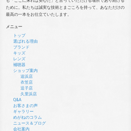
も「ここに来れば安心だ」と言っていただける場所であり続ける
ために。私たちは誠実な技術とまごころを持って、あなただけの
最高の一本をお仕立ていたします。
メニュー
トップ
選ばれる理由
ブランド
キッズ
レンズ
補聴器
ショップ案内
追浜店
衣笠店
逗子店
久里浜店
Q&A
お客さまの声
ギャラリー
めがねのコラム
ニュース＆ブログ
会社案内