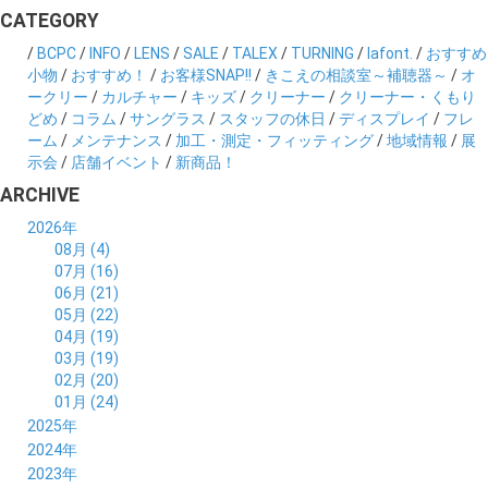
CATEGORY
/
BCPC
/
INFO
/
LENS
/
SALE
/
TALEX
/
TURNING
/
lafont.
/
おすすめ
小物
/
おすすめ！
/
お客様SNAP!!
/
きこえの相談室～補聴器～
/
オ
ークリー
/
カルチャー
/
キッズ
/
クリーナー
/
クリーナー・くもり
どめ
/
コラム
/
サングラス
/
スタッフの休日
/
ディスプレイ
/
フレ
ーム
/
メンテナンス
/
加工・測定・フィッティング
/
地域情報
/
展
示会
/
店舗イベント
/
新商品！
ARCHIVE
2026年
08月 (4)
07月 (16)
06月 (21)
05月 (22)
04月 (19)
03月 (19)
02月 (20)
01月 (24)
2025年
12月 (14)
2024年
11月 (17)
12月 (19)
2023年