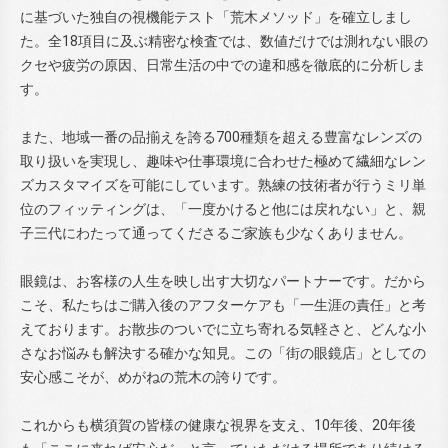
に基づいた独自の視機能テスト「荒木メソッド」を確立しまし
た。全18項目に及ぶ精密な検査では、数値だけでは測れない眼の
クセや疲労の原因、日常生活の中での違和感を徹底的に分析しま
す。
また、地域一番の品揃えを誇る700種類を超える豊富なレンズの
取り扱いを実現し、趣味や仕事環境に合わせた極めて繊細なレン
ズカスタマイズを可能にしています。熟練の技術者が行うミリ単
位のフィッティングは、「一度かけると他には戻れない」と、親
子三代にわたって通ってくださるご家族も少なくありません。
眼鏡は、お客様の人生を映し出す大切なパートナーです。だから
こそ、私たちはご購入後のアフターケアも「一生涯の責任」と考
えております。お散歩のついでに立ち寄れる気軽さと、どんな小
さなお悩みも解決する確かな知見。この「街の眼鏡店」としての
安心感こそが、めがねの荒木の誇りです。
これからも横須賀の皆様の健康な視界を支え、10年後、20年後