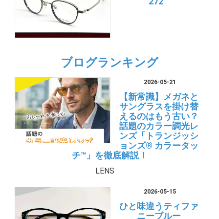
272 ”
ブログランキング
2026-05-21
【新常識】メガネと
サングラスを掛け替
えるのはもう古い？
話題のカラー調光レ
ンズ「トランジッシ
ョンズ® カラータッ
チ™」を徹底解説！
LENS
2026-05-15
ひと味違うティファ
ニーブルー