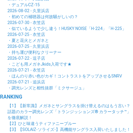
・デュアルCZ-15
2026-08-02 - 久里浜店
・初めての補聴器は何故騒がしいの？
2026-07-30 - 衣笠店
・似ているようで少し違う！HUSKY NOISE「H-224」「H-225」
2026-07-25 - 衣笠店
・夏と花火とメガネと
2026-07-25 - 久里浜店
・持ち運び便利なクリーナー
2026-07-22 - 逗子店
・こども用メガネJkids入荷です★
2026-07-21 - 衣笠店
・ほんのり赤い色がカギ！コントラストをアップさせるSNRV
2026-07-21 - 追浜店
・調光レンズと相性抜群「ミクサージュ」
RANKING
【1】【新常識】メガネとサングラスを掛け替えるのはもう古い？
話題のカラー調光レンズ「トランジッションズ® カラータッチ™」
を徹底解説！
【2】ひと味違うティファニーブルー
【3】【SOLAIZ-ソライズ-】高機能サングラス入荷いたしました！