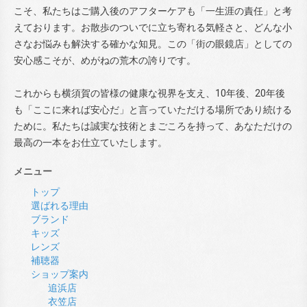
こそ、私たちはご購入後のアフターケアも「一生涯の責任」と考
えております。お散歩のついでに立ち寄れる気軽さと、どんな小
さなお悩みも解決する確かな知見。この「街の眼鏡店」としての
安心感こそが、めがねの荒木の誇りです。
これからも横須賀の皆様の健康な視界を支え、10年後、20年後
も「ここに来れば安心だ」と言っていただける場所であり続ける
ために。私たちは誠実な技術とまごころを持って、あなただけの
最高の一本をお仕立ていたします。
メニュー
トップ
選ばれる理由
ブランド
キッズ
レンズ
補聴器
ショップ案内
追浜店
衣笠店