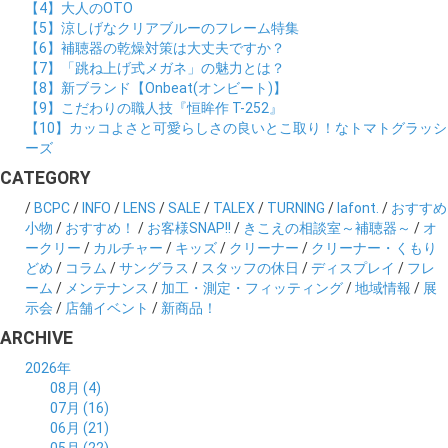
【4】大人のOTO
【5】涼しげなクリアブルーのフレーム特集
【6】補聴器の乾燥対策は大丈夫ですか？
【7】「跳ね上げ式メガネ」の魅力とは？
【8】新ブランド【Onbeat(オンビート)】
【9】こだわりの職人技『恒眸作 T-252』
【10】カッコよさと可愛らしさの良いとこ取り！なトマトグラッシ
ーズ
CATEGORY
/
BCPC
/
INFO
/
LENS
/
SALE
/
TALEX
/
TURNING
/
lafont.
/
おすすめ
小物
/
おすすめ！
/
お客様SNAP!!
/
きこえの相談室～補聴器～
/
オ
ークリー
/
カルチャー
/
キッズ
/
クリーナー
/
クリーナー・くもり
どめ
/
コラム
/
サングラス
/
スタッフの休日
/
ディスプレイ
/
フレ
ーム
/
メンテナンス
/
加工・測定・フィッティング
/
地域情報
/
展
示会
/
店舗イベント
/
新商品！
ARCHIVE
2026年
08月 (4)
07月 (16)
06月 (21)
05月 (22)