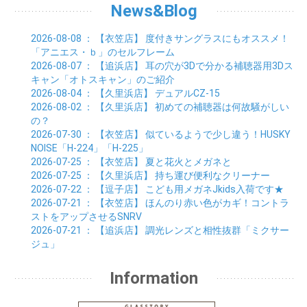
01月 (22)
02月 (24)
03月 (24)
04月 (24)
News&Blog
05月 (24)
06月 (15)
01月 (23)
02月 (19)
03月 (24)
04月 (25)
05月 (10)
01月 (24)
02月 (20)
03月 (25)
04月 (9)
2026-08-08
： 【衣笠店】
度付きサングラスにもオススメ！
01月 (23)
02月 (30)
03月 (7)
「アニエス・ｂ」のセルフレーム
01月 (33)
02月 (7)
2026-08-07
： 【追浜店】
耳の穴が3Dで分かる補聴器用3Dス
01月 (9)
キャン「オトスキャン」のご紹介
2026-08-04
： 【久里浜店】
デュアルCZ-15
2026-08-02
： 【久里浜店】
初めての補聴器は何故騒がしい
の？
2026-07-30
： 【衣笠店】
似ているようで少し違う！HUSKY
NOISE「H-224」「H-225」
2026-07-25
： 【衣笠店】
夏と花火とメガネと
2026-07-25
： 【久里浜店】
持ち運び便利なクリーナー
2026-07-22
： 【逗子店】
こども用メガネJkids入荷です★
2026-07-21
： 【衣笠店】
ほんのり赤い色がカギ！コントラ
ストをアップさせるSNRV
2026-07-21
： 【追浜店】
調光レンズと相性抜群「ミクサー
ジュ」
Information