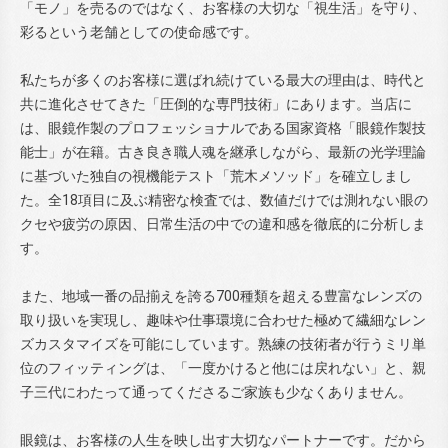
「モノ」を売るのではなく、お客様の大切な「視生活」を守り、
彩るという老舗としての使命感です。
私たちが多くのお客様に選ばれ続けている最大の理由は、時代と
共に進化させてきた「圧倒的な専門技術」にあります。当店に
は、眼鏡作製のプロフェッショナルである国家資格「眼鏡作製技
能士」が在籍。古き良き職人魂を継承しながら、最新の光学理論
に基づいた独自の視機能テスト「荒木メソッド」を確立しまし
た。全18項目に及ぶ精密な検査では、数値だけでは測れない眼の
クセや疲労の原因、日常生活の中での違和感を徹底的に分析しま
す。
また、地域一番の品揃えを誇る700種類を超える豊富なレンズの
取り扱いを実現し、趣味や仕事環境に合わせた極めて繊細なレン
ズカスタマイズを可能にしています。熟練の技術者が行うミリ単
位のフィッティングは、「一度かけると他には戻れない」と、親
子三代にわたって通ってくださるご家族も少なくありません。
眼鏡は、お客様の人生を映し出す大切なパートナーです。だから