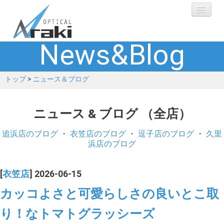
News&Blog
選ばれる理由
トップ
>
ニュース＆ブログ
ブランド
レンズ
ニュース & ブログ （全店）
補聴器
追浜店のブログ
・
衣笠店のブログ
・
逗子店のブログ
・
久里
浜店のブログ
ショップ
[
衣笠店
] 2026-06-15
Q&A
カッコよさと可愛らしさの良いとこ取
り！なトマトグラッシーズ
お客さまの声