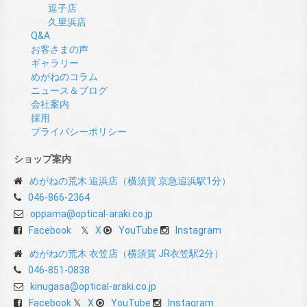
逗子店
久里浜店
Q&A
お客さまの声
ギャラリー
めがねのコラム
ニュース＆ブログ
会社案内
採用
プライバシーポリシー
ショップ案内
めがねの荒木 追浜店（横須賀 京急追浜駅1分）
046-866-2364
oppama@optical-araki.co.jp
Facebook
X
YouTube
Instagram
めがねの荒木 衣笠店（横須賀 JR衣笠駅2分）
046-851-0838
kinugasa@optical-araki.co.jp
Facebook
X
YouTube
Instagram