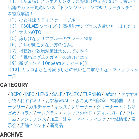
【1】【新常識】メガネとサングラスを掛け替えるのはもう古い？
話題のカラー調光レンズ「トランジッションズ® カラータッチ™」
を徹底解説！
【2】ひと味違うティファニーブルー
【3】【SOLAIZ-ソライズ-】高機能サングラス入荷いたしました！
【4】大人のOTO
【5】涼しげなクリアブルーのフレーム特集
【6】片耳が聞こえない方の悩み。
【7】補聴器の乾燥対策は大丈夫ですか？
【8】「跳ね上げ式メガネ」の魅力とは？
【9】新ブランド【Onbeat(オンビート)】
【10】カッコよさと可愛らしさの良いとこ取り！なトマトグラッシ
ーズ
CATEGORY
/
BCPC
/
INFO
/
LENS
/
SALE
/
TALEX
/
TURNING
/
lafont.
/
おすすめ
小物
/
おすすめ！
/
お客様SNAP!!
/
きこえの相談室～補聴器～
/
オ
ークリー
/
カルチャー
/
キッズ
/
クリーナー
/
クリーナー・くもり
どめ
/
コラム
/
サングラス
/
スタッフの休日
/
ディスプレイ
/
フレ
ーム
/
メンテナンス
/
加工・測定・フィッティング
/
地域情報
/
展
示会
/
店舗イベント
/
新商品！
ARCHIVE