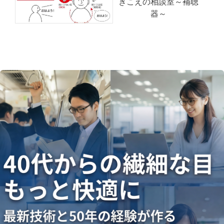
きこえの相談室～補聴
器～