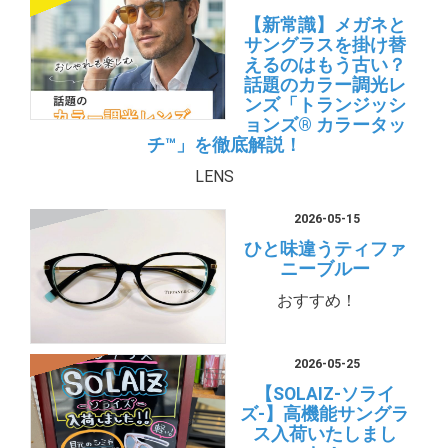
【新常識】メガネと
サングラスを掛け替
えるのはもう古い？
話題のカラー調光レ
ンズ「トランジッシ
ョンズ® カラータッ
チ™」を徹底解説！
LENS
2026-05-15
ひと味違うティファ
ニーブルー
おすすめ！
2026-05-25
【SOLAIZ-ソライ
ズ-】高機能サングラ
ス入荷いたしまし