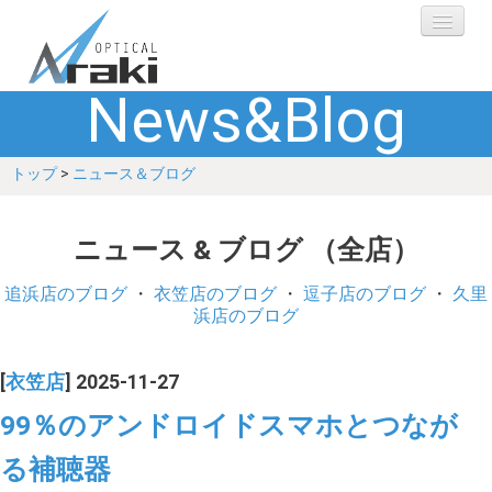
News&Blog
選ばれる理由
トップ
>
ニュース＆ブログ
ブランド
レンズ
ニュース & ブログ （全店）
補聴器
追浜店のブログ
・
衣笠店のブログ
・
逗子店のブログ
・
久里
浜店のブログ
ショップ
[
衣笠店
] 2025-11-27
Q&A
99％のアンドロイドスマホとつなが
る補聴器
お客さまの声