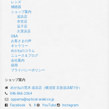
レンズ
補聴器
ショップ案内
追浜店
衣笠店
逗子店
久里浜店
Q&A
お客さまの声
ギャラリー
めがねのコラム
ニュース＆ブログ
会社案内
採用
プライバシーポリシー
ショップ案内
めがねの荒木 追浜店（横須賀 京急追浜駅1分）
046-866-2364
oppama@optical-araki.co.jp
Facebook
X
YouTube
Instagram