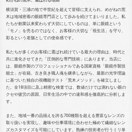
めがねの荒木、選ばれる理由
横須賀・三浦の地で半世紀を超えて皆様に支えられ、めがねの荒
木は地域密着の眼鏡専門店として歩みを続けてまいりました。私
たちが創業以来変わらず大切にしているのは、単に眼鏡という
「モノ」を売るのではなく、お客様の大切な「視生活」を守り、
彩るという老舗としての使命感です。
私たちが多くのお客様に選ばれ続けている最大の理由は、時代と
共に進化させてきた「圧倒的な専門技術」にあります。当店に
は、眼鏡作製のプロフェッショナルである国家資格「眼鏡作製技
能士」が在籍。古き良き職人魂を継承しながら、最新の光学理論
に基づいた独自の視機能テスト「荒木メソッド」を確立しまし
た。全18項目に及ぶ精密な検査では、数値だけでは測れない眼の
クセや疲労の原因、日常生活の中での違和感を徹底的に分析しま
す。
また、地域一番の品揃えを誇る700種類を超える豊富なレンズの
取り扱いを実現し、趣味や仕事環境に合わせた極めて繊細なレン
ズカスタマイズを可能にしています。熟練の技術者が行うミリ単