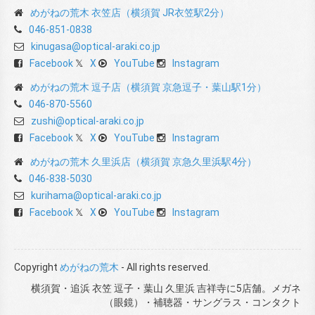
めがねの荒木 衣笠店（横須賀 JR衣笠駅2分）
046-851-0838
kinugasa@optical-araki.co.jp
Facebook
X
YouTube
Instagram
めがねの荒木 逗子店（横須賀 京急逗子・葉山駅1分）
046-870-5560
zushi@optical-araki.co.jp
Facebook
X
YouTube
Instagram
めがねの荒木 久里浜店（横須賀 京急久里浜駅4分）
046-838-5030
kurihama@optical-araki.co.jp
Facebook
X
YouTube
Instagram
Copyright
めがねの荒木
- All rights reserved.
横須賀・追浜 衣笠 逗子・葉山 久里浜 吉祥寺に5店舗。メガネ
（眼鏡）・補聴器・サングラス・コンタクト