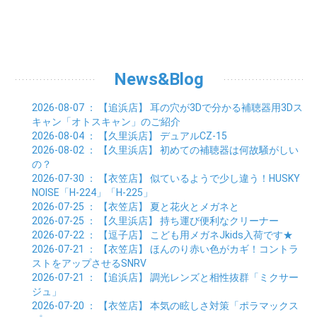
06月 (21)
07月 (22)
08月 (24)
09月 (20)
10月 (23)
11月 (31)
01月 (28)
12月 (8)
02月 (33)
03月 (21)
04月 (24)
05月 (24)
06月 (22)
07月 (26)
08月 (21)
09月 (20)
10月 (36)
11月 (8)
01月 (37)
02月 (32)
03月 (24)
04月 (22)
05月 (23)
06月 (30)
07月 (19)
08月 (27)
09月 (35)
10月 (2)
01月 (20)
02月 (18)
03月 (24)
04月 (22)
05月 (29)
06月 (20)
07月 (28)
08月 (38)
01月 (26)
02月 (20)
03月 (27)
04月 (26)
05月 (21)
06月 (26)
07月 (39)
01月 (22)
02月 (24)
03月 (24)
04月 (24)
News&Blog
05月 (24)
06月 (15)
01月 (23)
02月 (19)
03月 (24)
04月 (25)
05月 (10)
01月 (24)
02月 (20)
03月 (25)
04月 (9)
2026-08-07
： 【追浜店】
耳の穴が3Dで分かる補聴器用3Dス
01月 (23)
02月 (30)
03月 (7)
キャン「オトスキャン」のご紹介
01月 (33)
02月 (7)
2026-08-04
： 【久里浜店】
デュアルCZ-15
01月 (9)
2026-08-02
： 【久里浜店】
初めての補聴器は何故騒がしい
の？
2026-07-30
： 【衣笠店】
似ているようで少し違う！HUSKY
NOISE「H-224」「H-225」
2026-07-25
： 【衣笠店】
夏と花火とメガネと
2026-07-25
： 【久里浜店】
持ち運び便利なクリーナー
2026-07-22
： 【逗子店】
こども用メガネJkids入荷です★
2026-07-21
： 【衣笠店】
ほんのり赤い色がカギ！コントラ
ストをアップさせるSNRV
2026-07-21
： 【追浜店】
調光レンズと相性抜群「ミクサー
ジュ」
2026-07-20
： 【衣笠店】
本気の眩しさ対策「ポラマックス