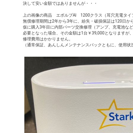
決して安い金額ではありませんが・・・
上の画像の商品 エボルブAI 1200クラス（耳穴充電タ
無償修理期間は2年から3年に、紛失・破損保証は120日か
仮に購入3年目に内部パーツ交換修理（アンプ、充電池な
必要となった場合、その金額は1台￥39,000となりますが
修理費用はかかりません。
（通常保証、あんしんメンテナンスパックともに、使用状