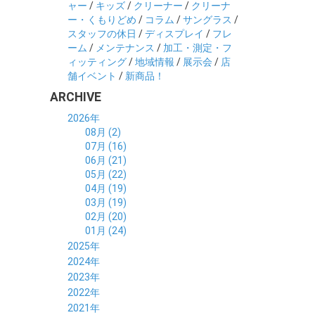
ャー
/
キッズ
/
クリーナー
/
クリーナ
ー・くもりどめ
/
コラム
/
サングラス
/
スタッフの休日
/
ディスプレイ
/
フレ
ーム
/
メンテナンス
/
加工・測定・フ
ィッティング
/
地域情報
/
展示会
/
店
舗イベント
/
新商品！
ARCHIVE
2026年
08月 (2)
07月 (16)
06月 (21)
05月 (22)
04月 (19)
03月 (19)
02月 (20)
01月 (24)
2025年
12月 (14)
2024年
11月 (17)
12月 (19)
2023年
10月 (21)
11月 (21)
12月 (19)
2022年
09月 (20)
10月 (23)
11月 (19)
12月 (36)
2021年