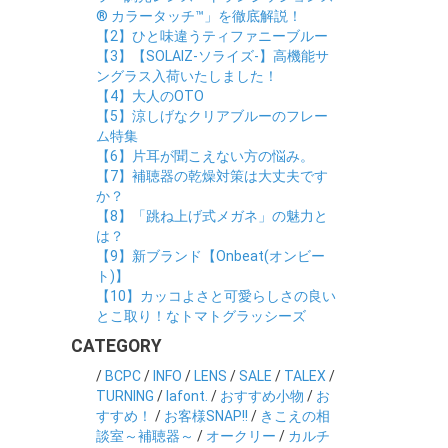
® カラータッチ™」を徹底解説！
【2】ひと味違うティファニーブルー
【3】【SOLAIZ-ソライズ-】高機能サ
ングラス入荷いたしました！
【4】大人のOTO
【5】涼しげなクリアブルーのフレー
ム特集
【6】片耳が聞こえない方の悩み。
【7】補聴器の乾燥対策は大丈夫です
か？
【8】「跳ね上げ式メガネ」の魅力と
は？
【9】新ブランド【Onbeat(オンビー
ト)】
【10】カッコよさと可愛らしさの良い
とこ取り！なトマトグラッシーズ
CATEGORY
/
BCPC
/
INFO
/
LENS
/
SALE
/
TALEX
/
TURNING
/
lafont.
/
おすすめ小物
/
お
すすめ！
/
お客様SNAP!!
/
きこえの相
談室～補聴器～
/
オークリー
/
カルチ