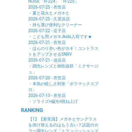
NOISE「H-224」「H-225」
2026-07-25 - 衣笠店
・夏と花火とメガネと
2026-07-25 - 久里浜店
・持ち運び便利なクリーナー
2026-07-22 - 逗子店
・こども用メガネJkids入荷です★
2026-07-21 - 衣笠店
・ほんのり赤い色がカギ！コントラス
トをアップさせるSNRV
2026-07-21 - 追浜店
・調光レンズと相性抜群「ミクサージ
ュ」
2026-07-20 - 衣笠店
・本気の眩しさ対策「ポラマックスプ
ロ」
2026-07-13 - 衣笠店
・ソライズ×偏光×跳ね上げ
RANKING
【1】【新常識】メガネとサングラス
を掛け替えるのはもう古い？話題のカ
ラー調光レンズ「トランジッションズ