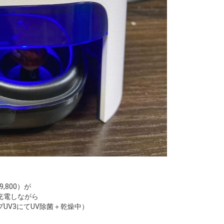
,800）が
充電しながら
UV3にてUV除菌＋乾燥中）