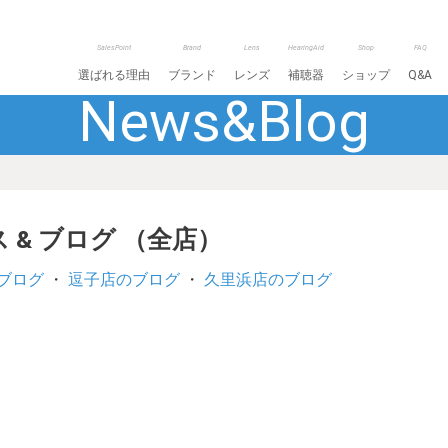
SalesPoint
Brand
Lens
HearingAid
Shop
FAQ
選ばれる理由
ブランド
レンズ
補聴器
ショップ
Q&A
News&Blog
 & ブログ （全店）
ブログ
・
逗子店のブログ
・
久里浜店のブログ