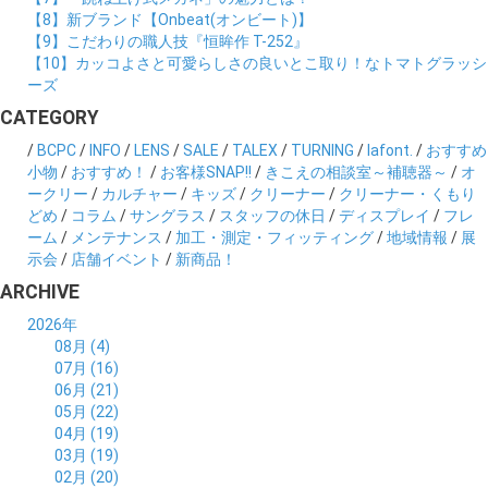
【8】新ブランド【Onbeat(オンビート)】
【9】こだわりの職人技『恒眸作 T-252』
【10】カッコよさと可愛らしさの良いとこ取り！なトマトグラッシ
ーズ
CATEGORY
/
BCPC
/
INFO
/
LENS
/
SALE
/
TALEX
/
TURNING
/
lafont.
/
おすすめ
小物
/
おすすめ！
/
お客様SNAP!!
/
きこえの相談室～補聴器～
/
オ
ークリー
/
カルチャー
/
キッズ
/
クリーナー
/
クリーナー・くもり
どめ
/
コラム
/
サングラス
/
スタッフの休日
/
ディスプレイ
/
フレ
ーム
/
メンテナンス
/
加工・測定・フィッティング
/
地域情報
/
展
示会
/
店舗イベント
/
新商品！
ARCHIVE
2026年
08月 (4)
07月 (16)
06月 (21)
05月 (22)
04月 (19)
03月 (19)
02月 (20)