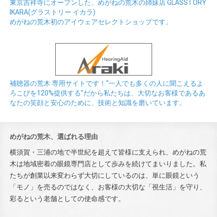
東京吉祥寺にオープンした、めがねの荒木の姉妹店 GLASSTORY
IKARA(グラストリー イカラ)
めがねの荒木初のアイウェアセレクトショップです。
補聴器の荒木 専用サイトです！“一人でも多くの人に聞こえるよ
ろこびを120%提供する”だから私たちは、大切なお客様であるあ
なたの笑顔と安心のために、技術と知識を磨いています。
めがねの荒木、選ばれる理由
横須賀・三浦の地で半世紀を超えて皆様に支えられ、めがねの荒
木は地域密着の眼鏡専門店として歩みを続けてまいりました。私
たちが創業以来変わらず大切にしているのは、単に眼鏡という
「モノ」を売るのではなく、お客様の大切な「視生活」を守り、
彩るという老舗としての使命感です。