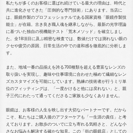
私たちが多くのお客様に選ばれ続けている最大の理由は、時代と
共に進化させてきた「圧倒的な専門技術」にあります。当店に
は、眼鏡作製のプロフェッショナルである国家資格「眼鏡作製技
能士」が在籍。古き良き職人魂を継承しながら、最新の光学理論
に基づいた独自の視機能テスト「荒木メソッド」を確立しまし
た。全18項目に及ぶ精密な検査では、数値だけでは測れない眼の
クセや疲労の原因、日常生活の中での違和感を徹底的に分析しま
す。
また、地域一番の品揃えを誇る700種類を超える豊富なレンズの
取り扱いを実現し、趣味や仕事環境に合わせた極めて繊細なレン
ズカスタマイズを可能にしています。熟練の技術者が行うミリ単
位のフィッティングは、「一度かけると他には戻れない」と、親
子三代にわたって通ってくださるご家族も少なくありません。
眼鏡は、お客様の人生を映し出す大切なパートナーです。だから
こそ、私たちはご購入後のアフターケアも「一生涯の責任」と考
えております。お散歩のついでに立ち寄れる気軽さと、どんな小
さなお悩みも解決する確かな知見。この「街の眼鏡店」としての