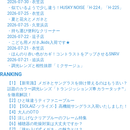
2026-07-30 - 衣笠店
・似ているようで少し違う！HUSKY NOISE「H-224」「H-225」
2026-07-25 - 衣笠店
・夏と花火とメガネと
2026-07-25 - 久里浜店
・持ち運び便利なクリーナー
2026-07-22 - 逗子店
・こども用メガネJkids入荷です★
2026-07-21 - 衣笠店
・ほんのり赤い色がカギ！コントラストをアップさせるSNRV
2026-07-21 - 追浜店
・調光レンズと相性抜群「ミクサージュ」
RANKING
【1】【新常識】メガネとサングラスを掛け替えるのはもう古い？
話題のカラー調光レンズ「トランジッションズ® カラータッチ™」
を徹底解説！
【2】ひと味違うティファニーブルー
【3】【SOLAIZ-ソライズ-】高機能サングラス入荷いたしました！
【4】大人のOTO
【5】涼しげなクリアブルーのフレーム特集
【6】補聴器の乾燥対策は大丈夫ですか？
【7】「跳ね上げ式メガネ」の魅力とは？