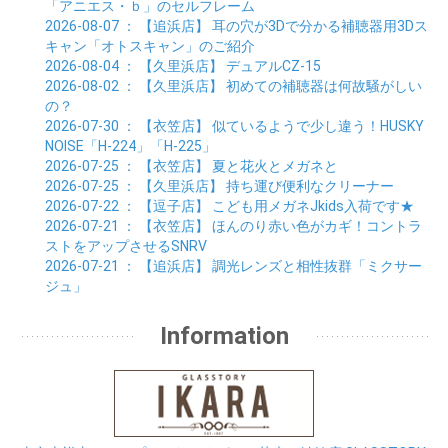
01月 (23)
02月 (30)
03月 (7)
「アニエス・ｂ」のセルフレーム
01月 (33)
02月 (7)
2026-08-07
： 【追浜店】
耳の穴が3Dで分かる補聴器用3Dス
01月 (9)
キャン「オトスキャン」のご紹介
2026-08-04
： 【久里浜店】
デュアルCZ-15
2026-08-02
： 【久里浜店】
初めての補聴器は何故騒がしい
の？
2026-07-30
： 【衣笠店】
似ているようで少し違う！HUSKY
NOISE「H-224」「H-225」
2026-07-25
： 【衣笠店】
夏と花火とメガネと
2026-07-25
： 【久里浜店】
持ち運び便利なクリーナー
2026-07-22
： 【逗子店】
こども用メガネJkids入荷です★
2026-07-21
： 【衣笠店】
ほんのり赤い色がカギ！コントラ
ストをアップさせるSNRV
2026-07-21
： 【追浜店】
調光レンズと相性抜群「ミクサー
ジュ」
Information