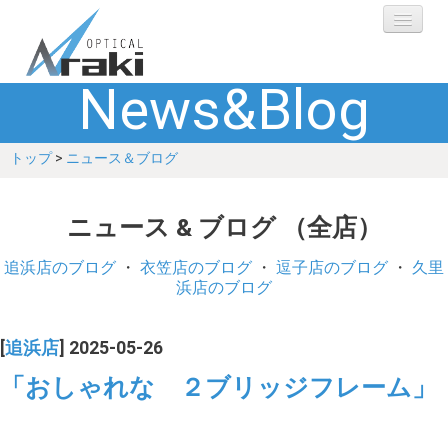
News&Blog
選ばれる理由
トップ
>
ニュース＆ブログ
ブランド
レンズ
ニュース & ブログ （全店）
補聴器
追浜店のブログ
・
衣笠店のブログ
・
逗子店のブログ
・
久里
浜店のブログ
ショップ
[
追浜店
] 2025-05-26
Q&A
「おしゃれな ２ブリッジフレーム」
お客さまの声