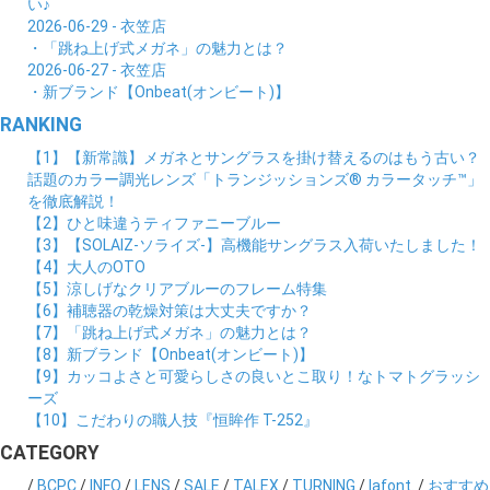
い♪
2026-06-29 - 衣笠店
・「跳ね上げ式メガネ」の魅力とは？
2026-06-27 - 衣笠店
・新ブランド【Onbeat(オンビート)】
RANKING
【1】【新常識】メガネとサングラスを掛け替えるのはもう古い？
話題のカラー調光レンズ「トランジッションズ® カラータッチ™」
を徹底解説！
【2】ひと味違うティファニーブルー
【3】【SOLAIZ-ソライズ-】高機能サングラス入荷いたしました！
【4】大人のOTO
【5】涼しげなクリアブルーのフレーム特集
【6】補聴器の乾燥対策は大丈夫ですか？
【7】「跳ね上げ式メガネ」の魅力とは？
【8】新ブランド【Onbeat(オンビート)】
【9】カッコよさと可愛らしさの良いとこ取り！なトマトグラッシ
ーズ
【10】こだわりの職人技『恒眸作 T-252』
CATEGORY
/
BCPC
/
INFO
/
LENS
/
SALE
/
TALEX
/
TURNING
/
lafont.
/
おすすめ