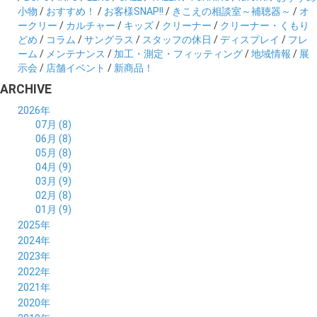
小物
/
おすすめ！
/
お客様SNAP!!
/
きこえの相談室～補聴器～
/
オ
ークリー
/
カルチャー
/
キッズ
/
クリーナー
/
クリーナー・くもり
どめ
/
コラム
/
サングラス
/
スタッフの休日
/
ディスプレイ
/
フレ
ーム
/
メンテナンス
/
加工・測定・フィッティング
/
地域情報
/
展
示会
/
店舗イベント
/
新商品！
ARCHIVE
2026年
07月 (8)
06月 (8)
05月 (8)
04月 (9)
03月 (9)
02月 (8)
01月 (9)
2025年
12月 (10)
2024年
11月 (8)
12月 (8)
2023年
10月 (8)
11月 (9)
12月 (8)
2022年
09月 (8)
10月 (8)
11月 (8)
12月 (9)
2021年
08月 (9)
09月 (9)
10月 (8)
11月 (5)
12月 (6)
2020年
07月 (7)
08月 (7)
09月 (8)
10月 (4)
11月 (4)