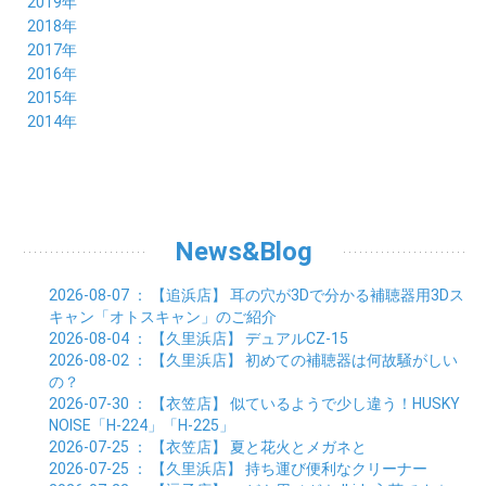
12月 (3)
2019年
06月 (9)
07月 (8)
08月 (9)
09月 (5)
10月 (3)
11月 (6)
12月 (9)
2018年
05月 (8)
06月 (8)
07月 (9)
08月 (4)
09月 (7)
10月 (7)
11月 (5)
12月 (6)
2017年
04月 (8)
05月 (8)
06月 (8)
07月 (4)
08月 (5)
09月 (7)
10月 (7)
11月 (7)
12月 (6)
2016年
03月 (9)
04月 (8)
05月 (9)
06月 (5)
07月 (4)
08月 (5)
09月 (11)
10月 (6)
11月 (4)
12月 (7)
2015年
02月 (8)
03月 (8)
04月 (9)
05月 (5)
06月 (6)
07月 (5)
08月 (6)
09月 (8)
10月 (5)
11月 (4)
01月 (8)
12月 (6)
2014年
02月 (9)
03月 (8)
04月 (2)
05月 (6)
06月 (7)
07月 (5)
08月 (4)
09月 (5)
10月 (6)
11月 (8)
01月 (8)
02月 (9)
03月 (3)
04月 (8)
05月 (6)
06月 (7)
07月 (5)
08月 (4)
09月 (3)
10月 (7)
01月 (8)
02月 (3)
03月 (6)
04月 (8)
05月 (5)
06月 (5)
07月 (4)
08月 (7)
09月 (11)
01月 (3)
02月 (5)
03月 (5)
04月 (7)
05月 (6)
06月 (5)
07月 (7)
08月 (10)
01月 (6)
02月 (4)
03月 (7)
04月 (5)
05月 (5)
06月 (5)
07月 (15)
01月 (9)
02月 (5)
03月 (5)
04月 (5)
News&Blog
05月 (6)
06月 (2)
01月 (4)
02月 (4)
03月 (6)
04月 (6)
05月 (2)
01月 (7)
02月 (3)
03月 (6)
2026-08-07
： 【追浜店】
耳の穴が3Dで分かる補聴器用3Dス
01月 (6)
02月 (9)
キャン「オトスキャン」のご紹介
01月 (11)
2026-08-04
： 【久里浜店】
デュアルCZ-15
2026-08-02
： 【久里浜店】
初めての補聴器は何故騒がしい
の？
2026-07-30
： 【衣笠店】
似ているようで少し違う！HUSKY
NOISE「H-224」「H-225」
2026-07-25
： 【衣笠店】
夏と花火とメガネと
2026-07-25
： 【久里浜店】
持ち運び便利なクリーナー