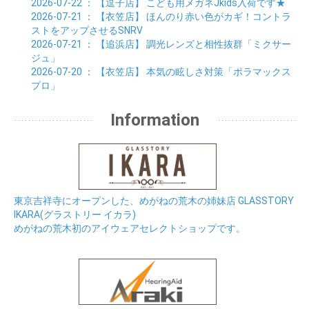
2026-07-22
： 【逗子店】
こども用メガネJkids入荷です★
2026-07-21
： 【衣笠店】
ほんのり赤い色がカギ！コントラ
ストをアップさせるSNRV
2026-07-21
： 【追浜店】
調光レンズと相性抜群「ミクサー
ジュ」
2026-07-20
： 【衣笠店】
本気の眩しさ対策「ポラマックス
プロ」
Information
東京吉祥寺にオープンした、めがねの荒木の姉妹店 GLASSTORY
IKARA(グラストリー イカラ)
めがねの荒木初のアイウェアセレクトショップです。