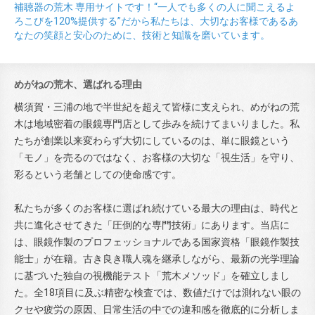
補聴器の荒木 専用サイトです！“一人でも多くの人に聞こえるよ
ろこびを120%提供する”だから私たちは、大切なお客様であるあ
なたの笑顔と安心のために、技術と知識を磨いています。
めがねの荒木、選ばれる理由
横須賀・三浦の地で半世紀を超えて皆様に支えられ、めがねの荒
木は地域密着の眼鏡専門店として歩みを続けてまいりました。私
たちが創業以来変わらず大切にしているのは、単に眼鏡という
「モノ」を売るのではなく、お客様の大切な「視生活」を守り、
彩るという老舗としての使命感です。
私たちが多くのお客様に選ばれ続けている最大の理由は、時代と
共に進化させてきた「圧倒的な専門技術」にあります。当店に
は、眼鏡作製のプロフェッショナルである国家資格「眼鏡作製技
能士」が在籍。古き良き職人魂を継承しながら、最新の光学理論
に基づいた独自の視機能テスト「荒木メソッド」を確立しまし
た。全18項目に及ぶ精密な検査では、数値だけでは測れない眼の
クセや疲労の原因、日常生活の中での違和感を徹底的に分析しま