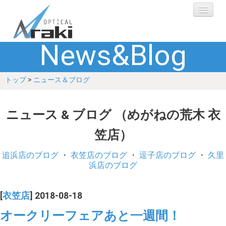
News&Blog
選ばれる理由
トップ
>
ニュース＆ブログ
ブランド
レンズ
ニュース & ブログ （めがねの荒木 衣
笠店）
補聴器
追浜店のブログ
・
衣笠店のブログ
・
逗子店のブログ
・
久里
ショップ
浜店のブログ
Q&A
[
衣笠店
] 2018-08-18
オークリーフェアあと一週間！
お客さまの声