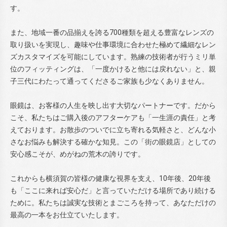
す。
また、地域一番の品揃えを誇る700種類を超える豊富なレンズの
取り扱いを実現し、趣味や仕事環境に合わせた極めて繊細なレン
ズカスタマイズを可能にしています。熟練の技術者が行うミリ単
位のフィッティングは、「一度かけると他には戻れない」と、親
子三代にわたって通ってくださるご家族も少なくありません。
眼鏡は、お客様の人生を映し出す大切なパートナーです。だから
こそ、私たちはご購入後のアフターケアも「一生涯の責任」と考
えております。お散歩のついでに立ち寄れる気軽さと、どんな小
さなお悩みも解決する確かな知見。この「街の眼鏡店」としての
安心感こそが、めがねの荒木の誇りです。
これからも横須賀の皆様の健康な視界を支え、10年後、20年後
も「ここに来れば安心だ」と言っていただける場所であり続ける
ために。私たちは誠実な技術とまごころを持って、あなただけの
最高の一本をお仕立ていたします。