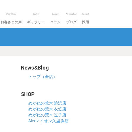
User Voice
Gallery
Column
News&Blog
Recruit
お客さまの声
ギャラリー
コラム
ブログ
採用
News&Blog
トップ（全店）
SHOP
めがねの荒木 追浜店
めがねの荒木 衣笠店
めがねの荒木 逗子店
Alenz イオン久里浜店