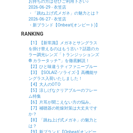
お持ちの方はぜひご利用下さい♪
2026-06-29 - 衣笠店
・「跳ね上げ式メガネ」の魅力とは？
2026-06-27 - 衣笠店
・新ブランド【Onbeat(オンビート)】
RANKING
【1】【新常識】メガネとサングラス
を掛け替えるのはもう古い？話題のカ
ラー調光レンズ「トランジッションズ
® カラータッチ™」を徹底解説！
【2】ひと味違うティファニーブルー
【3】【SOLAIZ-ソライズ-】高機能サ
ングラス入荷いたしました！
【4】大人のOTO
【5】涼しげなクリアブルーのフレー
ム特集
【6】片耳が聞こえない方の悩み。
【7】補聴器の乾燥対策は大丈夫です
か？
【8】「跳ね上げ式メガネ」の魅力と
は？
【9】新ブランド【Onbeat(オンビー