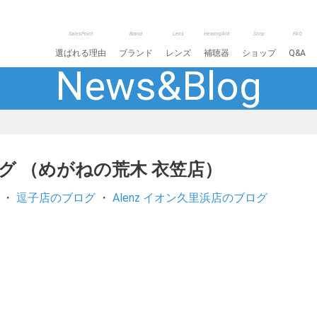
SalesPoint
Brand
Lens
HearingAid
Shop
FAQ
選ばれる理由
ブランド
レンズ
補聴器
ショップ
Q&A
News&Blog
ログ （めがねの荒木 衣笠店）
・
逗子店のブログ
・
Alenz イオン久里浜店のブログ