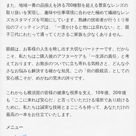
また、地域一番の品揃えを誇る700種類を超える豊富なレンズの
取り扱いを実現し、趣味や仕事環境に合わせた極めて繊細なレン
ズカスタマイズを可能にしています。熟練の技術者が行うミリ単
位のフィッティングは、「一度かけると他には戻れない」と、親
子三代にわたって通ってくださるご家族も少なくありません。
眼鏡は、お客様の人生を映し出す大切なパートナーです。だから
こそ、私たちはご購入後のアフターケアも「一生涯の責任」と考
えております。お散歩のついでに立ち寄れる気軽さと、どんな小
さなお悩みも解決する確かな知見。この「街の眼鏡店」としての
安心感こそが、めがねの荒木の誇りです。
これからも横須賀の皆様の健康な視界を支え、10年後、20年後
も「ここに来れば安心だ」と言っていただける場所であり続ける
ために。私たちは誠実な技術とまごころを持って、あなただけの
最高の一本をお仕立ていたします。
メニュー