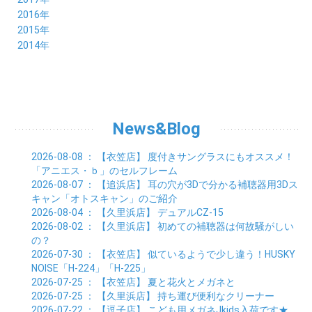
04月 (8)
05月 (8)
06月 (8)
07月 (4)
08月 (5)
09月 (7)
10月 (7)
11月 (7)
12月 (6)
2016年
03月 (9)
04月 (8)
05月 (9)
06月 (5)
07月 (4)
08月 (5)
09月 (11)
10月 (6)
11月 (4)
12月 (7)
2015年
02月 (8)
03月 (8)
04月 (9)
05月 (5)
06月 (6)
07月 (5)
08月 (6)
09月 (8)
10月 (5)
11月 (4)
01月 (8)
12月 (6)
2014年
02月 (9)
03月 (8)
04月 (2)
05月 (6)
06月 (7)
07月 (5)
08月 (4)
09月 (5)
10月 (6)
11月 (8)
01月 (8)
02月 (9)
03月 (3)
04月 (8)
05月 (6)
06月 (7)
07月 (5)
08月 (4)
09月 (3)
10月 (7)
01月 (8)
02月 (3)
03月 (6)
04月 (8)
05月 (5)
06月 (5)
07月 (4)
08月 (7)
09月 (11)
01月 (3)
02月 (5)
03月 (5)
04月 (7)
05月 (6)
06月 (5)
07月 (7)
08月 (10)
01月 (6)
02月 (4)
03月 (7)
04月 (5)
05月 (5)
06月 (5)
07月 (15)
01月 (9)
02月 (5)
03月 (5)
04月 (5)
News&Blog
05月 (6)
06月 (2)
01月 (4)
02月 (4)
03月 (6)
04月 (6)
05月 (2)
01月 (7)
02月 (3)
03月 (6)
2026-08-08
： 【衣笠店】
度付きサングラスにもオススメ！
01月 (6)
02月 (9)
「アニエス・ｂ」のセルフレーム
01月 (11)
2026-08-07
： 【追浜店】
耳の穴が3Dで分かる補聴器用3Dス
キャン「オトスキャン」のご紹介
2026-08-04
： 【久里浜店】
デュアルCZ-15
2026-08-02
： 【久里浜店】
初めての補聴器は何故騒がしい
の？
2026-07-30
： 【衣笠店】
似ているようで少し違う！HUSKY
NOISE「H-224」「H-225」
2026-07-25
： 【衣笠店】
夏と花火とメガネと
2026-07-25
： 【久里浜店】
持ち運び便利なクリーナー
2026-07-22
： 【逗子店】
こども用メガネJkids入荷です★