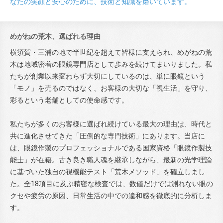
なたの笑顔と安心のために、技術と知識を磨いています。
めがねの荒木、選ばれる理由
横須賀・三浦の地で半世紀を超えて皆様に支えられ、めがねの荒
木は地域密着の眼鏡専門店として歩みを続けてまいりました。私
たちが創業以来変わらず大切にしているのは、単に眼鏡という
「モノ」を売るのではなく、お客様の大切な「視生活」を守り、
彩るという老舗としての使命感です。
私たちが多くのお客様に選ばれ続けている最大の理由は、時代と
共に進化させてきた「圧倒的な専門技術」にあります。当店に
は、眼鏡作製のプロフェッショナルである国家資格「眼鏡作製技
能士」が在籍。古き良き職人魂を継承しながら、最新の光学理論
に基づいた独自の視機能テスト「荒木メソッド」を確立しまし
た。全18項目に及ぶ精密な検査では、数値だけでは測れない眼の
クセや疲労の原因、日常生活の中での違和感を徹底的に分析しま
す。