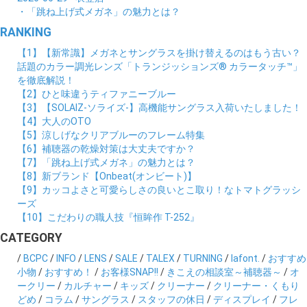
・「跳ね上げ式メガネ」の魅力とは？
RANKING
【1】【新常識】メガネとサングラスを掛け替えるのはもう古い？
話題のカラー調光レンズ「トランジッションズ® カラータッチ™」
を徹底解説！
【2】ひと味違うティファニーブルー
【3】【SOLAIZ-ソライズ-】高機能サングラス入荷いたしました！
【4】大人のOTO
【5】涼しげなクリアブルーのフレーム特集
【6】補聴器の乾燥対策は大丈夫ですか？
【7】「跳ね上げ式メガネ」の魅力とは？
【8】新ブランド【Onbeat(オンビート)】
【9】カッコよさと可愛らしさの良いとこ取り！なトマトグラッシ
ーズ
【10】こだわりの職人技『恒眸作 T-252』
CATEGORY
/
BCPC
/
INFO
/
LENS
/
SALE
/
TALEX
/
TURNING
/
lafont.
/
おすすめ
小物
/
おすすめ！
/
お客様SNAP!!
/
きこえの相談室～補聴器～
/
オ
ークリー
/
カルチャー
/
キッズ
/
クリーナー
/
クリーナー・くもり
どめ
/
コラム
/
サングラス
/
スタッフの休日
/
ディスプレイ
/
フレ