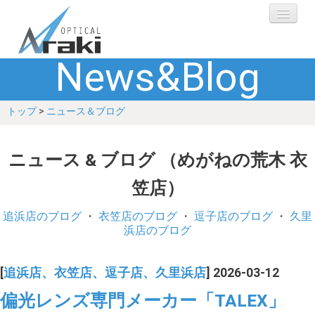
News&Blog
選ばれる理由
トップ
>
ニュース＆ブログ
ブランド
レンズ
ニュース & ブログ （めがねの荒木 衣
笠店）
補聴器
追浜店のブログ
・
衣笠店のブログ
・
逗子店のブログ
・
久里
ショップ
浜店のブログ
Q&A
[
追浜店、衣笠店、逗子店、久里浜店
] 2026-03-12
偏光レンズ専門メーカー「TALEX」
お客さまの声