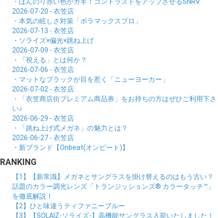
・ほんのり赤い色がカギ！コントラストをアップさせるSNRV
2026-07-20 - 衣笠店
・本気の眩しさ対策「ポラマックスプロ」
2026-07-13 - 衣笠店
・ソライズ×偏光×跳ね上げ
2026-07-09 - 衣笠店
・「視える」とは何か？
2026-07-06 - 衣笠店
・マットなブラックが目を惹く「ニューヨーカー」
2026-07-02 - 衣笠店
・「衣笠商店街プレミアム商品券」をお持ちの方はぜひご利用下さ
い♪
2026-06-29 - 衣笠店
・「跳ね上げ式メガネ」の魅力とは？
2026-06-27 - 衣笠店
・新ブランド【Onbeat(オンビート)】
RANKING
【1】【新常識】メガネとサングラスを掛け替えるのはもう古い？
話題のカラー調光レンズ「トランジッションズ® カラータッチ™」
を徹底解説！
【2】ひと味違うティファニーブルー
【3】【SOLAIZ-ソライズ-】高機能サングラス入荷いたしました！