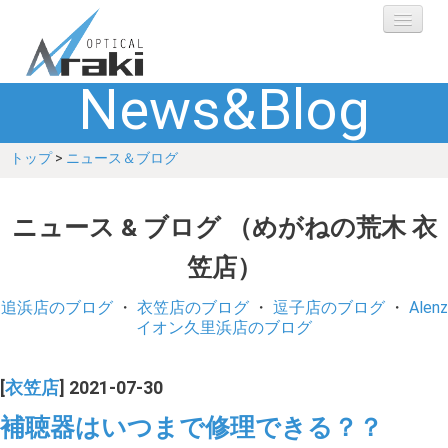
News&Blog
選ばれる理由
トップ
>
ニュース＆ブログ
ブランド
レンズ
ニュース & ブログ （めがねの荒木 衣
笠店）
補聴器
追浜店のブログ
・
衣笠店のブログ
・
逗子店のブログ
・
Alenz
ショップ
イオン久里浜店のブログ
Q&A
[
衣笠店
] 2021-07-30
補聴器はいつまで修理できる？？
お客さまの声