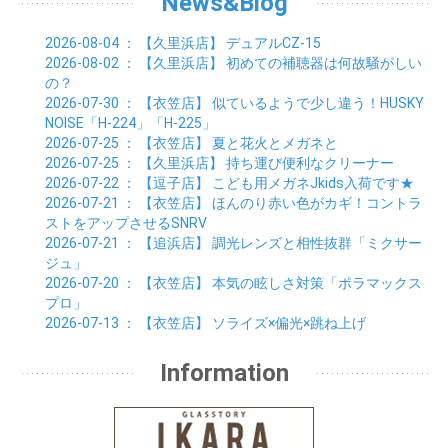
News&Blog
06月 (2)
01月 (4)
02月 (4)
03月 (6)
04月 (6)
05月 (2)
01月 (7)
02月 (3)
03月 (6)
2026-08-04
： 【久里浜店】
デュアルCZ-15
01月 (6)
02月 (9)
2026-08-02
： 【久里浜店】
初めての補聴器は何故騒がしい
01月 (11)
の？
2026-07-30
： 【衣笠店】
似ているようで少し違う！HUSKY
NOISE「H-224」「H-225」
2026-07-25
： 【衣笠店】
夏と花火とメガネと
2026-07-25
： 【久里浜店】
持ち運び便利なクリーナー
2026-07-22
： 【逗子店】
こども用メガネJkids入荷です★
2026-07-21
： 【衣笠店】
ほんのり赤い色がカギ！コントラ
ストをアップさせるSNRV
2026-07-21
： 【追浜店】
調光レンズと相性抜群「ミクサー
ジュ」
2026-07-20
： 【衣笠店】
本気の眩しさ対策「ポラマックス
プロ」
2026-07-13
： 【衣笠店】
ソライズ×偏光×跳ね上げ
Information