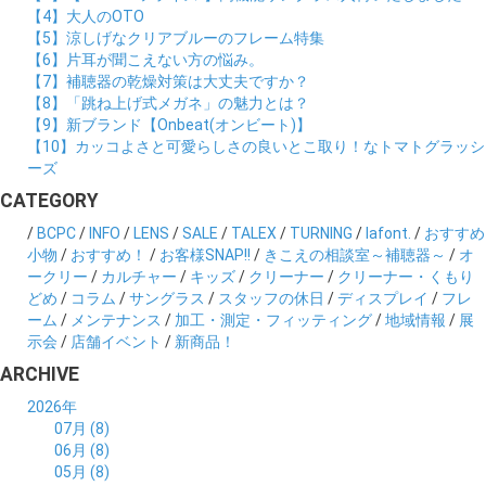
【4】大人のOTO
【5】涼しげなクリアブルーのフレーム特集
【6】片耳が聞こえない方の悩み。
【7】補聴器の乾燥対策は大丈夫ですか？
【8】「跳ね上げ式メガネ」の魅力とは？
【9】新ブランド【Onbeat(オンビート)】
【10】カッコよさと可愛らしさの良いとこ取り！なトマトグラッシ
ーズ
CATEGORY
/
BCPC
/
INFO
/
LENS
/
SALE
/
TALEX
/
TURNING
/
lafont.
/
おすすめ
小物
/
おすすめ！
/
お客様SNAP!!
/
きこえの相談室～補聴器～
/
オ
ークリー
/
カルチャー
/
キッズ
/
クリーナー
/
クリーナー・くもり
どめ
/
コラム
/
サングラス
/
スタッフの休日
/
ディスプレイ
/
フレ
ーム
/
メンテナンス
/
加工・測定・フィッティング
/
地域情報
/
展
示会
/
店舗イベント
/
新商品！
ARCHIVE
2026年
07月 (8)
06月 (8)
05月 (8)