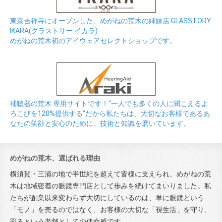
東京吉祥寺にオープンした、めがねの荒木の姉妹店 GLASSTORY
IKARA(グラストリー イカラ)
めがねの荒木初のアイウェアセレクトショップです。
補聴器の荒木 専用サイトです！“一人でも多くの人に聞こえるよ
ろこびを120%提供する”だから私たちは、大切なお客様であるあ
なたの笑顔と安心のために、技術と知識を磨いています。
めがねの荒木、選ばれる理由
横須賀・三浦の地で半世紀を超えて皆様に支えられ、めがねの荒
木は地域密着の眼鏡専門店として歩みを続けてまいりました。私
たちが創業以来変わらず大切にしているのは、単に眼鏡という
「モノ」を売るのではなく、お客様の大切な「視生活」を守り、
彩るという老舗としての使命感です。