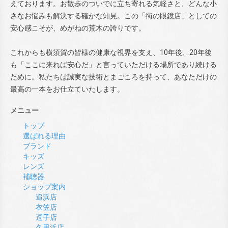
えております。お散歩のついでに立ち寄れる気軽さと、どんな小
さなお悩みも解決する確かな知見。この「街の眼鏡店」としての
安心感こそが、めがねの荒木の誇りです。
これからも横須賀の皆様の健康な視界を支え、10年後、20年後
も「ここに来れば安心だ」と言っていただける場所であり続ける
ために。私たちは誠実な技術とまごころを持って、あなただけの
最高の一本をお仕立ていたします。
メニュー
トップ
選ばれる理由
ブランド
キッズ
レンズ
補聴器
ショップ案内
追浜店
衣笠店
逗子店
久里浜店