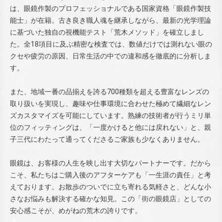
は、眼鏡作製のプロフェッショナルである国家資格「眼鏡作製技
能士」が在籍。古き良き職人魂を継承しながら、最新の光学理論
に基づいた独自の視機能テスト「荒木メソッド」を確立しまし
た。全18項目に及ぶ精密な検査では、数値だけでは測れない眼の
クセや疲労の原因、日常生活の中での違和感を徹底的に分析しま
す。
また、地域一番の品揃えを誇る700種類を超える豊富なレンズの
取り扱いを実現し、趣味や仕事環境に合わせた極めて繊細なレン
ズカスタマイズを可能にしています。熟練の技術者が行うミリ単
位のフィッティングは、「一度かけると他には戻れない」と、親
子三代にわたって通ってくださるご家族も少なくありません。
眼鏡は、お客様の人生を映し出す大切なパートナーです。だから
こそ、私たちはご購入後のアフターケアも「一生涯の責任」と考
えております。お散歩のついでに立ち寄れる気軽さと、どんな小
さなお悩みも解決する確かな知見。この「街の眼鏡店」としての
安心感こそが、めがねの荒木の誇りです。