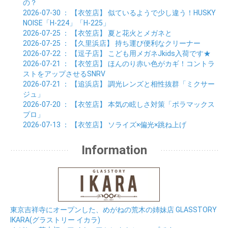
01月 (11)
の？
2026-07-30
： 【衣笠店】
似ているようで少し違う！HUSKY
NOISE「H-224」「H-225」
2026-07-25
： 【衣笠店】
夏と花火とメガネと
2026-07-25
： 【久里浜店】
持ち運び便利なクリーナー
2026-07-22
： 【逗子店】
こども用メガネJkids入荷です★
2026-07-21
： 【衣笠店】
ほんのり赤い色がカギ！コントラ
ストをアップさせるSNRV
2026-07-21
： 【追浜店】
調光レンズと相性抜群「ミクサー
ジュ」
2026-07-20
： 【衣笠店】
本気の眩しさ対策「ポラマックス
プロ」
2026-07-13
： 【衣笠店】
ソライズ×偏光×跳ね上げ
Information
東京吉祥寺にオープンした、めがねの荒木の姉妹店 GLASSTORY
IKARA(グラストリー イカラ)