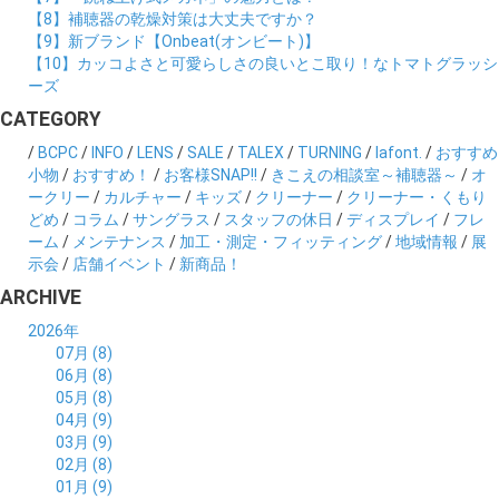
【8】補聴器の乾燥対策は大丈夫ですか？
【9】新ブランド【Onbeat(オンビート)】
【10】カッコよさと可愛らしさの良いとこ取り！なトマトグラッシ
ーズ
CATEGORY
/
BCPC
/
INFO
/
LENS
/
SALE
/
TALEX
/
TURNING
/
lafont.
/
おすすめ
小物
/
おすすめ！
/
お客様SNAP!!
/
きこえの相談室～補聴器～
/
オ
ークリー
/
カルチャー
/
キッズ
/
クリーナー
/
クリーナー・くもり
どめ
/
コラム
/
サングラス
/
スタッフの休日
/
ディスプレイ
/
フレ
ーム
/
メンテナンス
/
加工・測定・フィッティング
/
地域情報
/
展
示会
/
店舗イベント
/
新商品！
ARCHIVE
2026年
07月 (8)
06月 (8)
05月 (8)
04月 (9)
03月 (9)
02月 (8)
01月 (9)