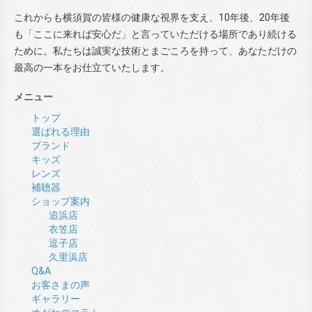
これからも横須賀の皆様の健康な視界を支え、10年後、20年後
も「ここに来れば安心だ」と言っていただける場所であり続ける
ために。私たちは誠実な技術とまごころを持って、あなただけの
最高の一本をお仕立ていたします。
メニュー
トップ
選ばれる理由
ブランド
キッズ
レンズ
補聴器
ショップ案内
追浜店
衣笠店
逗子店
久里浜店
Q&A
お客さまの声
ギャラリー