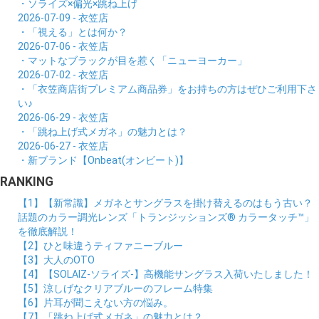
・ソライズ×偏光×跳ね上げ
2026-07-09 - 衣笠店
・「視える」とは何か？
2026-07-06 - 衣笠店
・マットなブラックが目を惹く「ニューヨーカー」
2026-07-02 - 衣笠店
・「衣笠商店街プレミアム商品券」をお持ちの方はぜひご利用下さ
い♪
2026-06-29 - 衣笠店
・「跳ね上げ式メガネ」の魅力とは？
2026-06-27 - 衣笠店
・新ブランド【Onbeat(オンビート)】
RANKING
【1】【新常識】メガネとサングラスを掛け替えるのはもう古い？
話題のカラー調光レンズ「トランジッションズ® カラータッチ™」
を徹底解説！
【2】ひと味違うティファニーブルー
【3】大人のOTO
【4】【SOLAIZ-ソライズ-】高機能サングラス入荷いたしました！
【5】涼しげなクリアブルーのフレーム特集
【6】片耳が聞こえない方の悩み。
【7】「跳ね上げ式メガネ」の魅力とは？