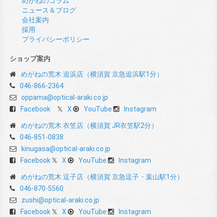
めがねのコラム
ニュース＆ブログ
会社案内
採用
プライバシーポリシー
ショップ案内
めがねの荒木 追浜店（横須賀 京急追浜駅1分）
046-866-2364
oppama@optical-araki.co.jp
Facebook
X
YouTube
Instagram
めがねの荒木 衣笠店（横須賀 JR衣笠駅2分）
046-851-0838
kinugasa@optical-araki.co.jp
Facebook
X
YouTube
Instagram
めがねの荒木 逗子店（横須賀 京急逗子・葉山駅1分）
046-870-5560
zushi@optical-araki.co.jp
Facebook
X
YouTube
Instagram