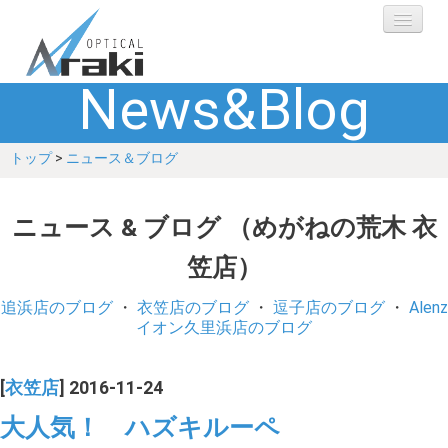
News&Blog
選ばれる理由
トップ
>
ニュース＆ブログ
ブランド
レンズ
ニュース & ブログ （めがねの荒木 衣
笠店）
補聴器
追浜店のブログ
・
衣笠店のブログ
・
逗子店のブログ
・
Alenz
ショップ
イオン久里浜店のブログ
Q&A
[
衣笠店
] 2016-11-24
大人気！ ハズキルーペ
お客さまの声