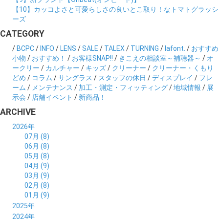
【10】カッコよさと可愛らしさの良いとこ取り！なトマトグラッシ
ーズ
CATEGORY
/
BCPC
/
INFO
/
LENS
/
SALE
/
TALEX
/
TURNING
/
lafont.
/
おすすめ
小物
/
おすすめ！
/
お客様SNAP!!
/
きこえの相談室～補聴器～
/
オ
ークリー
/
カルチャー
/
キッズ
/
クリーナー
/
クリーナー・くもり
どめ
/
コラム
/
サングラス
/
スタッフの休日
/
ディスプレイ
/
フレ
ーム
/
メンテナンス
/
加工・測定・フィッティング
/
地域情報
/
展
示会
/
店舗イベント
/
新商品！
ARCHIVE
2026年
07月 (8)
06月 (8)
05月 (8)
04月 (9)
03月 (9)
02月 (8)
01月 (9)
2025年
12月 (10)
2024年