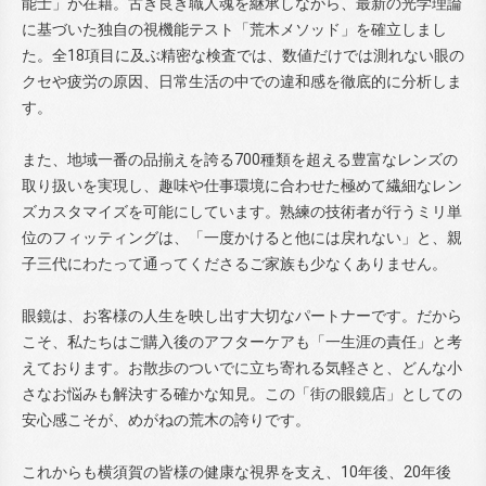
能士」が在籍。古き良き職人魂を継承しながら、最新の光学理論
に基づいた独自の視機能テスト「荒木メソッド」を確立しまし
た。全18項目に及ぶ精密な検査では、数値だけでは測れない眼の
クセや疲労の原因、日常生活の中での違和感を徹底的に分析しま
す。
また、地域一番の品揃えを誇る700種類を超える豊富なレンズの
取り扱いを実現し、趣味や仕事環境に合わせた極めて繊細なレン
ズカスタマイズを可能にしています。熟練の技術者が行うミリ単
位のフィッティングは、「一度かけると他には戻れない」と、親
子三代にわたって通ってくださるご家族も少なくありません。
眼鏡は、お客様の人生を映し出す大切なパートナーです。だから
こそ、私たちはご購入後のアフターケアも「一生涯の責任」と考
えております。お散歩のついでに立ち寄れる気軽さと、どんな小
さなお悩みも解決する確かな知見。この「街の眼鏡店」としての
安心感こそが、めがねの荒木の誇りです。
これからも横須賀の皆様の健康な視界を支え、10年後、20年後