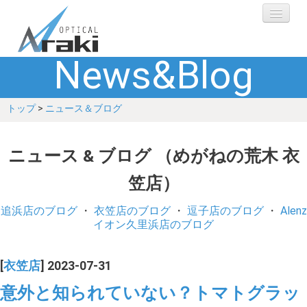
News&Blog
選ばれる理由
トップ
>
ニュース＆ブログ
ブランド
レンズ
ニュース & ブログ （めがねの荒木 衣
笠店）
補聴器
追浜店のブログ
・
衣笠店のブログ
・
逗子店のブログ
・
Alenz
ショップ
イオン久里浜店のブログ
Q&A
[
衣笠店
] 2023-07-31
意外と知られていない？トマトグラッ
お客さまの声