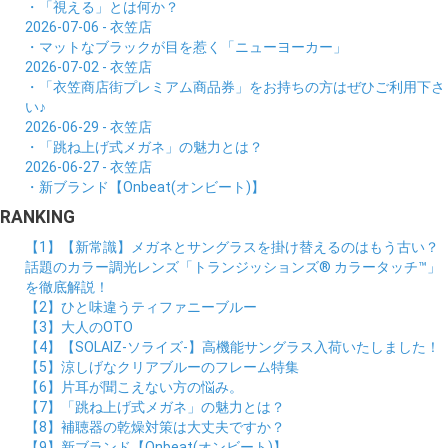
・「視える」とは何か？
2026-07-06 - 衣笠店
・マットなブラックが目を惹く「ニューヨーカー」
2026-07-02 - 衣笠店
・「衣笠商店街プレミアム商品券」をお持ちの方はぜひご利用下さ
い♪
2026-06-29 - 衣笠店
・「跳ね上げ式メガネ」の魅力とは？
2026-06-27 - 衣笠店
・新ブランド【Onbeat(オンビート)】
RANKING
【1】【新常識】メガネとサングラスを掛け替えるのはもう古い？
話題のカラー調光レンズ「トランジッションズ® カラータッチ™」
を徹底解説！
【2】ひと味違うティファニーブルー
【3】大人のOTO
【4】【SOLAIZ-ソライズ-】高機能サングラス入荷いたしました！
【5】涼しげなクリアブルーのフレーム特集
【6】片耳が聞こえない方の悩み。
【7】「跳ね上げ式メガネ」の魅力とは？
【8】補聴器の乾燥対策は大丈夫ですか？
【9】新ブランド【Onbeat(オンビート)】