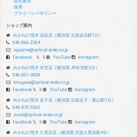
会社案内
採用
プライバシーポリシー
ショップ案内
めがねの荒木 追浜店（横須賀 京急追浜駅1分）
046-866-2364
oppama@optical-araki.co.jp
Facebook
X
YouTube
Instagram
めがねの荒木 衣笠店（横須賀 JR衣笠駅2分）
046-851-0838
kinugasa@optical-araki.co.jp
Facebook
X
YouTube
Instagram
めがねの荒木 逗子店（横須賀 京急逗子・葉山駅1分）
046-870-5560
zushi@optical-araki.co.jp
Facebook
X
YouTube
Instagram
めがねの荒木 久里浜店（横須賀 京急久里浜駅4分）