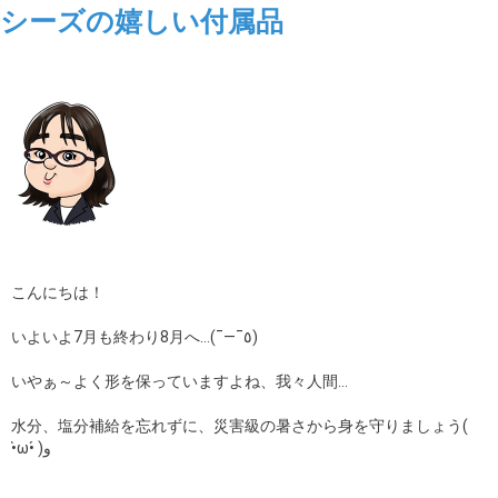
シーズの嬉しい付属品
ギャラリー
コラム
ブログ
採用
こんにちは！
いよいよ7月も終わり8月へ…(¯―¯٥)
いやぁ～よく形を保っていますよね、我々人間…
水分、塩分補給を忘れずに、災害級の暑さから身を守りましょう(
•̀ω•́ )و