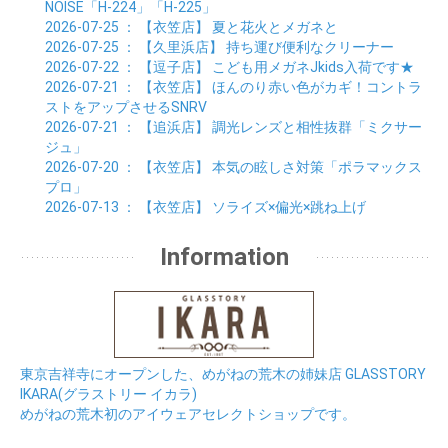
NOISE「H-224」「H-225」
2026-07-25
： 【衣笠店】
夏と花火とメガネと
2026-07-25
： 【久里浜店】
持ち運び便利なクリーナー
2026-07-22
： 【逗子店】
こども用メガネJkids入荷です★
2026-07-21
： 【衣笠店】
ほんのり赤い色がカギ！コントラ
ストをアップさせるSNRV
2026-07-21
： 【追浜店】
調光レンズと相性抜群「ミクサー
ジュ」
2026-07-20
： 【衣笠店】
本気の眩しさ対策「ポラマックス
プロ」
2026-07-13
： 【衣笠店】
ソライズ×偏光×跳ね上げ
Information
東京吉祥寺にオープンした、めがねの荒木の姉妹店 GLASSTORY
IKARA(グラストリー イカラ)
めがねの荒木初のアイウェアセレクトショップです。