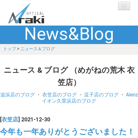
News&Blog
選ばれる理由
トップ
>
ニュース＆ブログ
ブランド
レンズ
ニュース & ブログ （めがねの荒木 衣
笠店）
補聴器
追浜店のブログ
・
衣笠店のブログ
・
逗子店のブログ
・
Alenz
ショップ
イオン久里浜店のブログ
Q&A
[
衣笠店
] 2021-12-30
今年も一年ありがとうございました！
お客さまの声