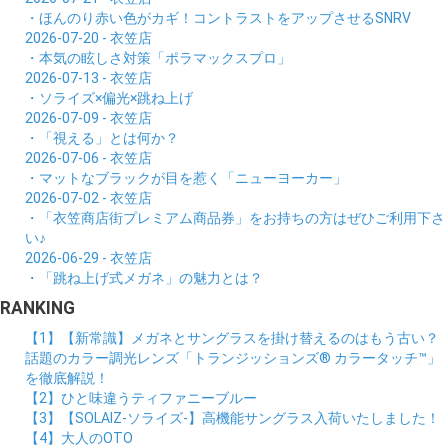
・ほんのり赤い色がカギ！コントラストをアップさせるSNRV
2026-07-20 - 衣笠店
・本気の眩しさ対策「ポラマックスプロ」
2026-07-13 - 衣笠店
・ソライズ×偏光×跳ね上げ
2026-07-09 - 衣笠店
・「視える」とは何か？
2026-07-06 - 衣笠店
・マットなブラックが目を惹く「ニューヨーカー」
2026-07-02 - 衣笠店
・「衣笠商店街プレミアム商品券」をお持ちの方はぜひご利用下さ
い♪
2026-06-29 - 衣笠店
・「跳ね上げ式メガネ」の魅力とは？
RANKING
【1】【新常識】メガネとサングラスを掛け替えるのはもう古い？
話題のカラー調光レンズ「トランジッションズ® カラータッチ™」
を徹底解説！
【2】ひと味違うティファニーブルー
【3】【SOLAIZ-ソライズ-】高機能サングラス入荷いたしました！
【4】大人のOTO