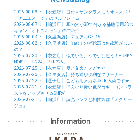
01月 (4)
02月 (4)
03月 (6)
04月 (6)
05月 (2)
01月 (7)
02月 (3)
03月 (6)
2026-08-08
： 【衣笠店】
度付きサングラスにもオススメ！
01月 (6)
02月 (9)
「アニエス・ｂ」のセルフレーム
01月 (11)
2026-08-07
： 【追浜店】
耳の穴が3Dで分かる補聴器用3Dス
キャン「オトスキャン」のご紹介
2026-08-04
： 【久里浜店】
デュアルCZ-15
2026-08-02
： 【久里浜店】
初めての補聴器は何故騒がしい
の？
2026-07-30
： 【衣笠店】
似ているようで少し違う！HUSKY
NOISE「H-224」「H-225」
2026-07-25
： 【衣笠店】
夏と花火とメガネと
2026-07-25
： 【久里浜店】
持ち運び便利なクリーナー
2026-07-22
： 【逗子店】
こども用メガネJkids入荷です★
2026-07-21
： 【衣笠店】
ほんのり赤い色がカギ！コントラ
ストをアップさせるSNRV
2026-07-21
： 【追浜店】
調光レンズと相性抜群「ミクサー
ジュ」
Information