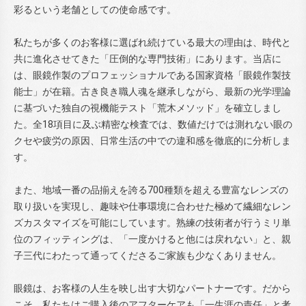
彩るという老舗としての使命感です。
私たちが多くのお客様に選ばれ続けている最大の理由は、時代と
共に進化させてきた「圧倒的な専門技術」にあります。当店に
は、眼鏡作製のプロフェッショナルである国家資格「眼鏡作製技
能士」が在籍。古き良き職人魂を継承しながら、最新の光学理論
に基づいた独自の視機能テスト「荒木メソッド」を確立しまし
た。全18項目に及ぶ精密な検査では、数値だけでは測れない眼の
クセや疲労の原因、日常生活の中での違和感を徹底的に分析しま
す。
また、地域一番の品揃えを誇る700種類を超える豊富なレンズの
取り扱いを実現し、趣味や仕事環境に合わせた極めて繊細なレン
ズカスタマイズを可能にしています。熟練の技術者が行うミリ単
位のフィッティングは、「一度かけると他には戻れない」と、親
子三代にわたって通ってくださるご家族も少なくありません。
眼鏡は、お客様の人生を映し出す大切なパートナーです。だから
こそ、私たちはご購入後のアフターケアも「一生涯の責任」と考