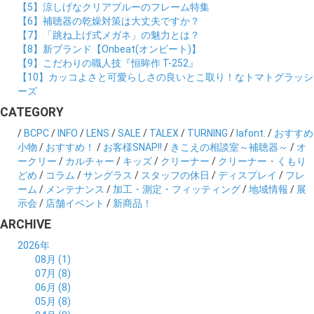
【5】涼しげなクリアブルーのフレーム特集
【6】補聴器の乾燥対策は大丈夫ですか？
【7】「跳ね上げ式メガネ」の魅力とは？
【8】新ブランド【Onbeat(オンビート)】
【9】こだわりの職人技『恒眸作 T-252』
【10】カッコよさと可愛らしさの良いとこ取り！なトマトグラッシ
ーズ
CATEGORY
/
BCPC
/
INFO
/
LENS
/
SALE
/
TALEX
/
TURNING
/
lafont.
/
おすすめ
小物
/
おすすめ！
/
お客様SNAP!!
/
きこえの相談室～補聴器～
/
オ
ークリー
/
カルチャー
/
キッズ
/
クリーナー
/
クリーナー・くもり
どめ
/
コラム
/
サングラス
/
スタッフの休日
/
ディスプレイ
/
フレ
ーム
/
メンテナンス
/
加工・測定・フィッティング
/
地域情報
/
展
示会
/
店舗イベント
/
新商品！
ARCHIVE
2026年
08月 (1)
07月 (8)
06月 (8)
05月 (8)