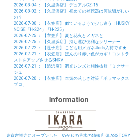
01月 (11)
2026-08-04
： 【久里浜店】
デュアルCZ-15
2026-08-02
： 【久里浜店】
初めての補聴器は何故騒がしい
の？
2026-07-30
： 【衣笠店】
似ているようで少し違う！HUSKY
NOISE「H-224」「H-225」
2026-07-25
： 【衣笠店】
夏と花火とメガネと
2026-07-25
： 【久里浜店】
持ち運び便利なクリーナー
2026-07-22
： 【逗子店】
こども用メガネJkids入荷です★
2026-07-21
： 【衣笠店】
ほんのり赤い色がカギ！コントラ
ストをアップさせるSNRV
2026-07-21
： 【追浜店】
調光レンズと相性抜群「ミクサー
ジュ」
2026-07-20
： 【衣笠店】
本気の眩しさ対策「ポラマックス
プロ」
Information
東京吉祥寺にオープンした、めがねの荒木の姉妹店 GLASSTORY