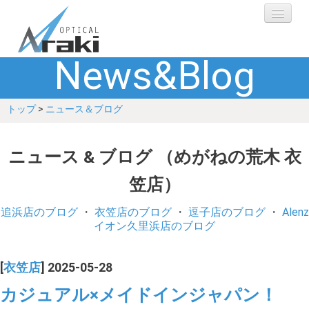
News&Blog
選ばれる理由
トップ
>
ニュース＆ブログ
ブランド
レンズ
ニュース & ブログ （めがねの荒木 衣
笠店）
補聴器
追浜店のブログ
・
衣笠店のブログ
・
逗子店のブログ
・
Alenz
ショップ
イオン久里浜店のブログ
Q&A
[
衣笠店
] 2025-05-28
カジュアル×メイドインジャパン！
お客さまの声