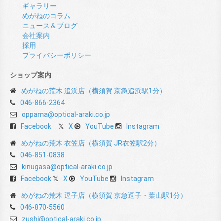
ギャラリー
めがねのコラム
ニュース＆ブログ
会社案内
採用
プライバシーポリシー
ショップ案内
めがねの荒木 追浜店（横須賀 京急追浜駅1分）
046-866-2364
oppama@optical-araki.co.jp
Facebook
X
YouTube
Instagram
めがねの荒木 衣笠店（横須賀 JR衣笠駅2分）
046-851-0838
kinugasa@optical-araki.co.jp
Facebook
X
YouTube
Instagram
めがねの荒木 逗子店（横須賀 京急逗子・葉山駅1分）
046-870-5560
zushi@optical-araki.co.jp