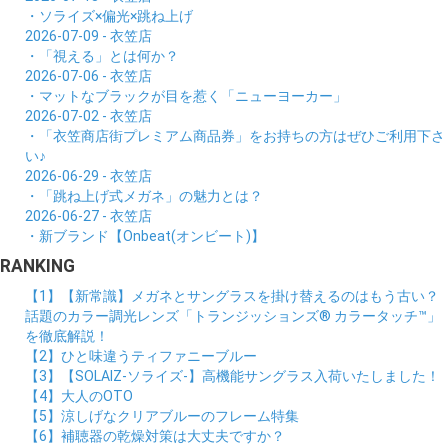
・ソライズ×偏光×跳ね上げ
2026-07-09 - 衣笠店
・「視える」とは何か？
2026-07-06 - 衣笠店
・マットなブラックが目を惹く「ニューヨーカー」
2026-07-02 - 衣笠店
・「衣笠商店街プレミアム商品券」をお持ちの方はぜひご利用下さ
い♪
2026-06-29 - 衣笠店
・「跳ね上げ式メガネ」の魅力とは？
2026-06-27 - 衣笠店
・新ブランド【Onbeat(オンビート)】
RANKING
【1】【新常識】メガネとサングラスを掛け替えるのはもう古い？
話題のカラー調光レンズ「トランジッションズ® カラータッチ™」
を徹底解説！
【2】ひと味違うティファニーブルー
【3】【SOLAIZ-ソライズ-】高機能サングラス入荷いたしました！
【4】大人のOTO
【5】涼しげなクリアブルーのフレーム特集
【6】補聴器の乾燥対策は大丈夫ですか？