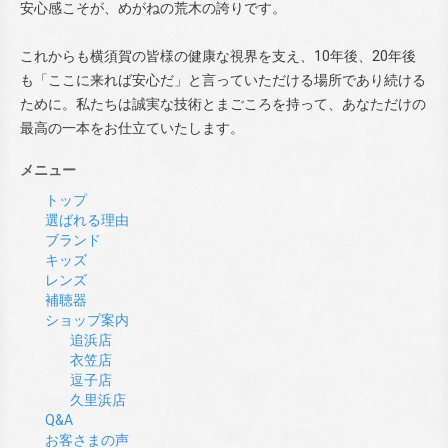
安心感こそが、めがねの荒木の誇りです。
これからも横須賀の皆様の健康な視界を支え、10年後、20年後
も「ここに来れば安心だ」と言っていただける場所であり続ける
ために。私たちは誠実な技術とまごころを持って、あなただけの
最高の一本をお仕立ていたします。
メニュー
トップ
選ばれる理由
ブランド
キッズ
レンズ
補聴器
ショップ案内
追浜店
衣笠店
逗子店
久里浜店
Q&A
お客さまの声