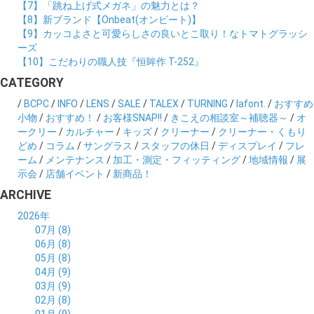
【7】「跳ね上げ式メガネ」の魅力とは？
【8】新ブランド【Onbeat(オンビート)】
【9】カッコよさと可愛らしさの良いとこ取り！なトマトグラッシ
ーズ
【10】こだわりの職人技『恒眸作 T-252』
CATEGORY
/
BCPC
/
INFO
/
LENS
/
SALE
/
TALEX
/
TURNING
/
lafont.
/
おすすめ
小物
/
おすすめ！
/
お客様SNAP!!
/
きこえの相談室～補聴器～
/
オ
ークリー
/
カルチャー
/
キッズ
/
クリーナー
/
クリーナー・くもり
どめ
/
コラム
/
サングラス
/
スタッフの休日
/
ディスプレイ
/
フレ
ーム
/
メンテナンス
/
加工・測定・フィッティング
/
地域情報
/
展
示会
/
店舗イベント
/
新商品！
ARCHIVE
2026年
07月 (8)
06月 (8)
05月 (8)
04月 (9)
03月 (9)
02月 (8)
01月 (9)