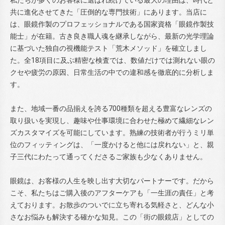
共に進化させてきた「圧倒的な専門技術」にあります。当店に
は、眼鏡作製のプロフェッショナルである国家資格「眼鏡作製技
能士」が在籍。古き良き職人魂を継承しながら、最新の光学理論
に基づいた独自の視機能テスト「荒木メソッド」を確立しまし
た。全18項目に及ぶ精密な検査では、数値だけでは測れない眼の
クセや疲労の原因、日常生活の中での違和感を徹底的に分析しま
す。
また、地域一番の品揃えを誇る700種類を超える豊富なレンズの
取り扱いを実現し、趣味や仕事環境に合わせた極めて繊細なレン
ズカスタマイズを可能にしています。熟練の技術者が行うミリ単
位のフィッティングは、「一度かけると他には戻れない」と、親
子三代にわたって通ってくださるご家族も少なくありません。
眼鏡は、お客様の人生を映し出す大切なパートナーです。だから
こそ、私たちはご購入後のアフターケアも「一生涯の責任」と考
えております。お散歩のついでに立ち寄れる気軽さと、どんな小
さなお悩みも解決する確かな知見。この「街の眼鏡店」としての