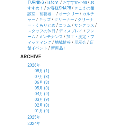
TURNING
/
lafont.
/
おすすめ小物
/
お
すすめ！
/
お客様SNAP!!
/
きこえの相
談室～補聴器～
/
オークリー
/
カルチ
ャー
/
キッズ
/
クリーナー
/
クリーナ
ー・くもりどめ
/
コラム
/
サングラス
/
スタッフの休日
/
ディスプレイ
/
フレ
ーム
/
メンテナンス
/
加工・測定・フ
ィッティング
/
地域情報
/
展示会
/
店
舗イベント
/
新商品！
ARCHIVE
2026年
08月 (1)
07月 (8)
06月 (8)
05月 (8)
04月 (9)
03月 (9)
02月 (8)
01月 (9)
2025年
12月 (10)
2024年