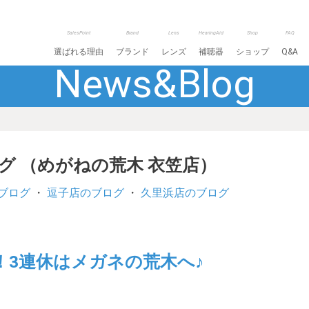
SalesPoint
Brand
Lens
HearingAid
Shop
FAQ
選ばれる理由
ブランド
レンズ
補聴器
ショップ
Q&A
News&Blog
ログ （めがねの荒木 衣笠店）
ブログ
・
逗子店のブログ
・
久里浜店のブログ
3連休はメガネの荒木へ♪