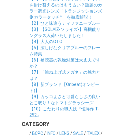
を掛け替えるのはもう古い？話題のカ
ラー調光レンズ「トランジッションズ
® カラータッチ™」を徹底解説！
【2】ひと味違うティファニーブルー
【3】【SOLAIZ-ソライズ-】高機能サ
ングラス入荷いたしました！
【4】大人のOTO
【5】涼しげなクリアブルーのフレー
ム特集
【6】補聴器の乾燥対策は大丈夫です
か？
【7】「跳ね上げ式メガネ」の魅力と
は？
【8】新ブランド【Onbeat(オンビー
ト)】
【9】カッコよさと可愛らしさの良い
とこ取り！なトマトグラッシーズ
【10】こだわりの職人技『恒眸作 T-
252』
CATEGORY
/
BCPC
/
INFO
/
LENS
/
SALE
/
TALEX
/