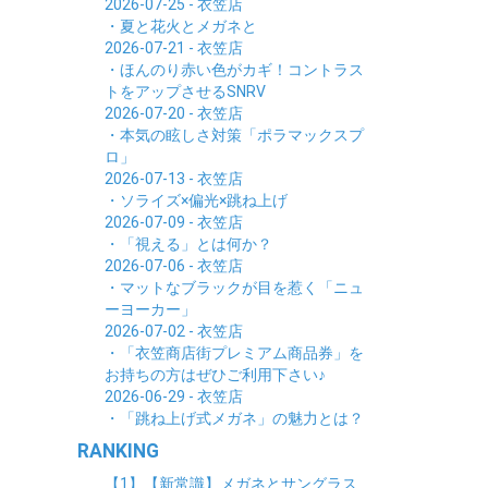
2026-07-25 - 衣笠店
・夏と花火とメガネと
2026-07-21 - 衣笠店
・ほんのり赤い色がカギ！コントラス
トをアップさせるSNRV
2026-07-20 - 衣笠店
・本気の眩しさ対策「ポラマックスプ
ロ」
2026-07-13 - 衣笠店
・ソライズ×偏光×跳ね上げ
2026-07-09 - 衣笠店
・「視える」とは何か？
2026-07-06 - 衣笠店
・マットなブラックが目を惹く「ニュ
ーヨーカー」
2026-07-02 - 衣笠店
・「衣笠商店街プレミアム商品券」を
お持ちの方はぜひご利用下さい♪
2026-06-29 - 衣笠店
・「跳ね上げ式メガネ」の魅力とは？
RANKING
【1】【新常識】メガネとサングラス