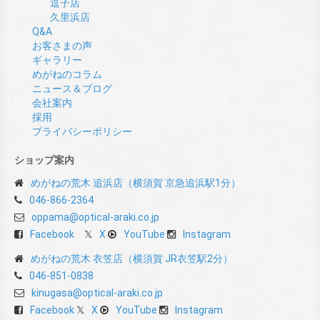
逗子店
久里浜店
Q&A
お客さまの声
ギャラリー
めがねのコラム
ニュース＆ブログ
会社案内
採用
プライバシーポリシー
ショップ案内
めがねの荒木 追浜店（横須賀 京急追浜駅1分）
046-866-2364
oppama@optical-araki.co.jp
Facebook
X
YouTube
Instagram
めがねの荒木 衣笠店（横須賀 JR衣笠駅2分）
046-851-0838
kinugasa@optical-araki.co.jp
Facebook
X
YouTube
Instagram