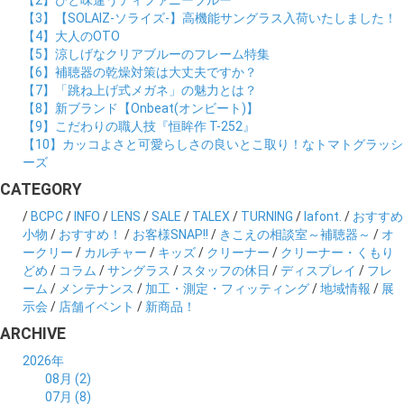
【2】ひと味違うティファニーブルー
【3】【SOLAIZ-ソライズ-】高機能サングラス入荷いたしました！
【4】大人のOTO
【5】涼しげなクリアブルーのフレーム特集
【6】補聴器の乾燥対策は大丈夫ですか？
【7】「跳ね上げ式メガネ」の魅力とは？
【8】新ブランド【Onbeat(オンビート)】
【9】こだわりの職人技『恒眸作 T-252』
【10】カッコよさと可愛らしさの良いとこ取り！なトマトグラッシ
ーズ
CATEGORY
/
BCPC
/
INFO
/
LENS
/
SALE
/
TALEX
/
TURNING
/
lafont.
/
おすすめ
小物
/
おすすめ！
/
お客様SNAP!!
/
きこえの相談室～補聴器～
/
オ
ークリー
/
カルチャー
/
キッズ
/
クリーナー
/
クリーナー・くもり
どめ
/
コラム
/
サングラス
/
スタッフの休日
/
ディスプレイ
/
フレ
ーム
/
メンテナンス
/
加工・測定・フィッティング
/
地域情報
/
展
示会
/
店舗イベント
/
新商品！
ARCHIVE
2026年
08月 (2)
07月 (8)