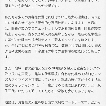
「モノ」を売るのではなく、お客様の大切な「視生活」を守り、
彩るという老舗としての使命感です。
私たちが多くのお客様に選ばれ続けている最大の理由は、時代と
共に進化させてきた「圧倒的な専門技術」にあります。当店に
は、眼鏡作製のプロフェッショナルである国家資格「眼鏡作製技
能士」が在籍。古き良き職人魂を継承しながら、最新の光学理論
に基づいた独自の視機能テスト「荒木メソッド」を確立しまし
た。全18項目に及ぶ精密な検査では、数値だけでは測れない眼の
クセや疲労の原因、日常生活の中での違和感を徹底的に分析しま
す。
また、地域一番の品揃えを誇る700種類を超える豊富なレンズの
取り扱いを実現し、趣味や仕事環境に合わせた極めて繊細なレン
ズカスタマイズを可能にしています。熟練の技術者が行うミリ単
位のフィッティングは、「一度かけると他には戻れない」と、親
子三代にわたって通ってくださるご家族も少なくありません。
眼鏡は、お客様の人生を映し出す大切なパートナーです。だから