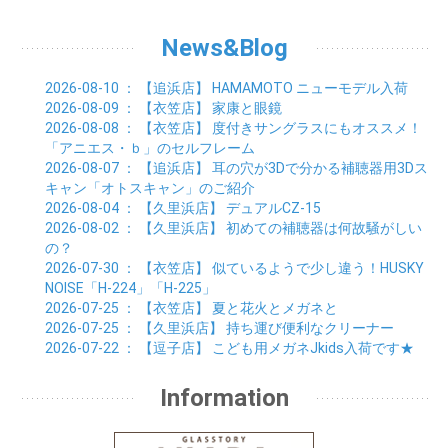
05月 (6)
06月 (5)
07月 (7)
08月 (10)
01月 (6)
02月 (4)
03月 (7)
04月 (5)
05月 (5)
06月 (5)
07月 (15)
01月 (9)
02月 (5)
03月 (5)
04月 (5)
News&Blog
05月 (6)
06月 (2)
01月 (4)
02月 (4)
03月 (6)
04月 (6)
05月 (2)
01月 (7)
02月 (3)
03月 (6)
2026-08-10
： 【追浜店】
HAMAMOTO ニューモデル入荷
01月 (6)
02月 (9)
2026-08-09
： 【衣笠店】
家康と眼鏡
01月 (11)
2026-08-08
： 【衣笠店】
度付きサングラスにもオススメ！
「アニエス・ｂ」のセルフレーム
2026-08-07
： 【追浜店】
耳の穴が3Dで分かる補聴器用3Dス
キャン「オトスキャン」のご紹介
2026-08-04
： 【久里浜店】
デュアルCZ-15
2026-08-02
： 【久里浜店】
初めての補聴器は何故騒がしい
の？
2026-07-30
： 【衣笠店】
似ているようで少し違う！HUSKY
NOISE「H-224」「H-225」
2026-07-25
： 【衣笠店】
夏と花火とメガネと
2026-07-25
： 【久里浜店】
持ち運び便利なクリーナー
2026-07-22
： 【逗子店】
こども用メガネJkids入荷です★
Information