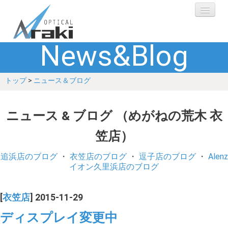
News&Blog
選ばれる理由
トップ
>
ニュース＆ブログ
ブランド
レンズ
ニュース & ブログ （めがねの荒木 衣
笠店）
補聴器
追浜店のブログ
・
衣笠店のブログ
・
逗子店のブログ
・
Alenz
ショップ
イオン久里浜店のブログ
Q&A
[
衣笠店
] 2015-11-29
ディスプレイ変更中
お客さまの声