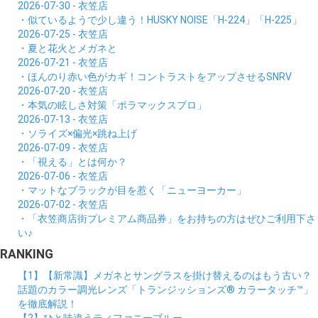
2026-07-30 - 衣笠店
・似ているようで少し違う！HUSKY NOISE「H-224」「H-225」
2026-07-25 - 衣笠店
・夏と花火とメガネと
2026-07-21 - 衣笠店
・ほんのり赤い色がカギ！コントラストをアップさせるSNRV
2026-07-20 - 衣笠店
・本気の眩しさ対策「ポラマックスプロ」
2026-07-13 - 衣笠店
・ソライズ×偏光×跳ね上げ
2026-07-09 - 衣笠店
・「視える」とは何か？
2026-07-06 - 衣笠店
・マットなブラックが目を惹く「ニューヨーカー」
2026-07-02 - 衣笠店
・「衣笠商店街プレミアム商品券」をお持ちの方はぜひご利用下さ
い♪
RANKING
【1】【新常識】メガネとサングラスを掛け替えるのはもう古い？
話題のカラー調光レンズ「トランジッションズ® カラータッチ™」
を徹底解説！