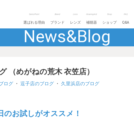
SalesPoint
Brand
Lens
HearingAid
Shop
FAQ
選ばれる理由
ブランド
レンズ
補聴器
ショップ
Q&A
News&Blog
ログ （めがねの荒木 衣笠店）
ブログ
・
逗子店のブログ
・
久里浜店のブログ
日のお試しがオススメ！