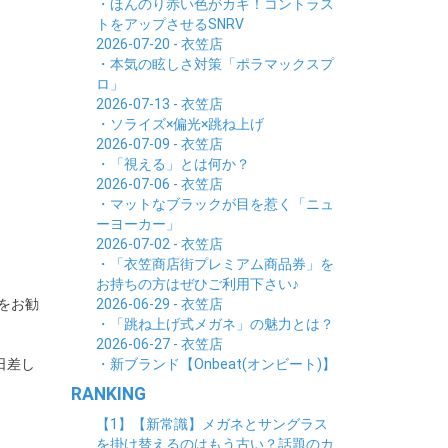
・ほんのり赤い色がカギ！コントラス
トをアップさせるSNRV
2026-07-20 - 衣笠店
・本気の眩しさ対策「ポラマックスプ
ロ」
2026-07-13 - 衣笠店
・ソライズ×偏光×跳ね上げ
2026-07-09 - 衣笠店
・「視える」とは何か？
2026-07-06 - 衣笠店
・マットなブラックが目を惹く「ニュ
ーヨーカー」
2026-07-02 - 衣笠店
・「衣笠商店街プレミアム商品券」を
お持ちの方はぜひご利用下さい♪
をお勧
2026-06-29 - 衣笠店
・「跳ね上げ式メガネ」の魅力とは？
2026-06-27 - 衣笠店
日差し
・新ブランド【Onbeat(オンビート)】
RANKING
【1】【新常識】メガネとサングラス
を掛け替えるのはもう古い？話題のカ