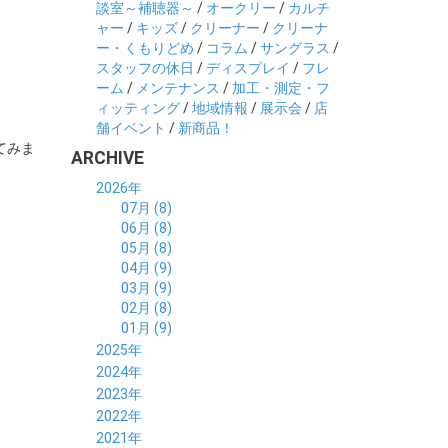
談室～補聴器～
/
オークリー
/
カルチ
ャー
/
キッズ
/
クリーナー
/
クリーナ
ー・くもりどめ
/
コラム
/
サングラス
/
スタッフの休日
/
ディスプレイ
/
フレ
ーム
/
メンテナンス
/
加工・測定・フ
ィッティング
/
地域情報
/
展示会
/
店
舗イベント
/
新商品！
てみま
ARCHIVE
2026年
07月 (8)
06月 (8)
05月 (8)
04月 (9)
03月 (9)
02月 (8)
01月 (9)
2025年
12月 (10)
2024年
11月 (8)
12月 (8)
2023年
10月 (8)
11月 (9)
12月 (8)
2022年
09月 (8)
10月 (8)
11月 (8)
12月 (9)
2021年