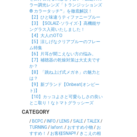
ラー調光レンズ「トランジッションズ
® カラータッチ™」を徹底解説！
【2】ひと味違うティファニーブルー
【3】【SOLAIZ-ソライズ-】高機能サ
ングラス入荷いたしました！
【4】大人のOTO
【5】涼しげなクリアブルーのフレー
ム特集
【6】片耳が聞こえない方の悩み。
【7】補聴器の乾燥対策は大丈夫です
か？
【8】「跳ね上げ式メガネ」の魅力と
は？
【9】新ブランド【Onbeat(オンビー
ト)】
【10】カッコよさと可愛らしさの良い
とこ取り！なトマトグラッシーズ
CATEGORY
/
BCPC
/
INFO
/
LENS
/
SALE
/
TALEX
/
TURNING
/
lafont.
/
おすすめ小物
/
お
すすめ！
/
お客様SNAP!!
/
きこえの相