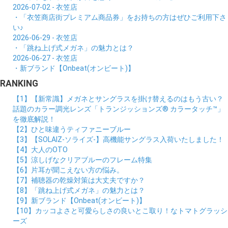
2026-07-02 - 衣笠店
・「衣笠商店街プレミアム商品券」をお持ちの方はぜひご利用下さ
い♪
2026-06-29 - 衣笠店
・「跳ね上げ式メガネ」の魅力とは？
2026-06-27 - 衣笠店
・新ブランド【Onbeat(オンビート)】
RANKING
【1】【新常識】メガネとサングラスを掛け替えるのはもう古い？
話題のカラー調光レンズ「トランジッションズ® カラータッチ™」
を徹底解説！
【2】ひと味違うティファニーブルー
【3】【SOLAIZ-ソライズ-】高機能サングラス入荷いたしました！
【4】大人のOTO
【5】涼しげなクリアブルーのフレーム特集
【6】片耳が聞こえない方の悩み。
【7】補聴器の乾燥対策は大丈夫ですか？
【8】「跳ね上げ式メガネ」の魅力とは？
【9】新ブランド【Onbeat(オンビート)】
【10】カッコよさと可愛らしさの良いとこ取り！なトマトグラッシ
ーズ