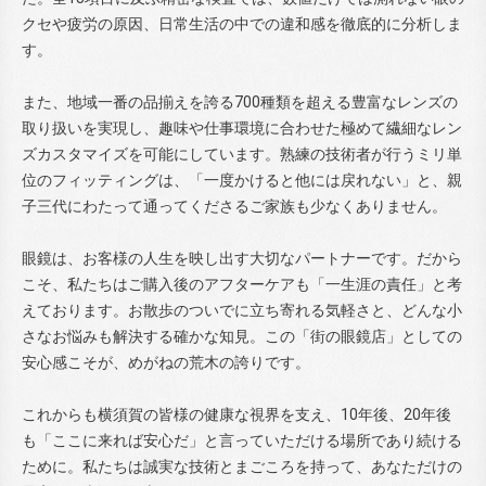
クセや疲労の原因、日常生活の中での違和感を徹底的に分析しま
す。
また、地域一番の品揃えを誇る700種類を超える豊富なレンズの
取り扱いを実現し、趣味や仕事環境に合わせた極めて繊細なレン
ズカスタマイズを可能にしています。熟練の技術者が行うミリ単
位のフィッティングは、「一度かけると他には戻れない」と、親
子三代にわたって通ってくださるご家族も少なくありません。
眼鏡は、お客様の人生を映し出す大切なパートナーです。だから
こそ、私たちはご購入後のアフターケアも「一生涯の責任」と考
えております。お散歩のついでに立ち寄れる気軽さと、どんな小
さなお悩みも解決する確かな知見。この「街の眼鏡店」としての
安心感こそが、めがねの荒木の誇りです。
これからも横須賀の皆様の健康な視界を支え、10年後、20年後
も「ここに来れば安心だ」と言っていただける場所であり続ける
ために。私たちは誠実な技術とまごころを持って、あなただけの