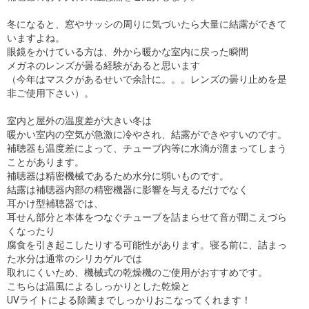
冬になると、窓やサッシの周りに気づいたら大量に結露ができて
いますよね。
眼鏡をかけている方は、外から暖かな室内に戻った瞬間
メガネのレンズが曇る経験があると思います
（今年はマスクがあるせいで余計に。。。レンズの曇り止めを是
非ご使用下さい）。
室内と屋外の温度差が大きい冬は
暖かい室内の空気が急激に冷やされ、結露ができやすいのです。
補聴器も温度差によって、チューブ内等に水滴が溜まってしまう
ことがあります。
補聴器は精密機械であるため水分に弱いものです。
結露は補聴器内部の精密機器に影響を与えるだけでなく
耳かけ型補聴器では、
耳せん部分と本体をつなぐチューブを詰まらせて音が聞こえづら
くなったり
腐食を引き起こしたりする可能性があります。寝る前に、詰まっ
た水分は通常のシリカゲルでは
取れにくいため、機械式の乾燥機のご使用がおすすめです。
こちらは温風によるしっかりとした乾燥と
UVライトによる除菌までしっかりおこなってくれます！