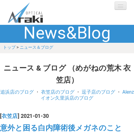
News&Blog
選ばれる理由
トップ
>
ニュース＆ブログ
ブランド
レンズ
ニュース & ブログ （めがねの荒木 衣
笠店）
補聴器
追浜店のブログ
・
衣笠店のブログ
・
逗子店のブログ
・
Alenz
ショップ
イオン久里浜店のブログ
Q&A
[
衣笠店
] 2021-01-30
意外と困る白内障術後メガネのこと
お客さまの声