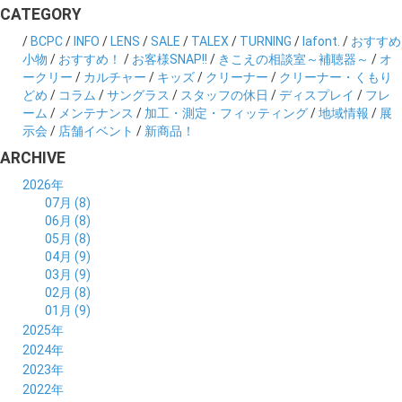
CATEGORY
/
BCPC
/
INFO
/
LENS
/
SALE
/
TALEX
/
TURNING
/
lafont.
/
おすすめ
小物
/
おすすめ！
/
お客様SNAP!!
/
きこえの相談室～補聴器～
/
オ
ークリー
/
カルチャー
/
キッズ
/
クリーナー
/
クリーナー・くもり
どめ
/
コラム
/
サングラス
/
スタッフの休日
/
ディスプレイ
/
フレ
ーム
/
メンテナンス
/
加工・測定・フィッティング
/
地域情報
/
展
示会
/
店舗イベント
/
新商品！
ARCHIVE
2026年
07月 (8)
06月 (8)
05月 (8)
04月 (9)
03月 (9)
02月 (8)
01月 (9)
2025年
12月 (10)
2024年
11月 (8)
12月 (8)
2023年
10月 (8)
11月 (9)
12月 (8)
2022年