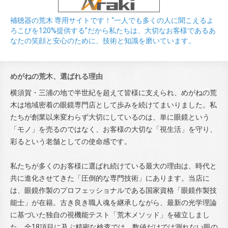
補聴器の荒木 専用サイトです！“一人でも多くの人に聞こえるよ
ろこびを120%提供する”だから私たちは、大切なお客様であるあ
なたの笑顔と安心のために、技術と知識を磨いています。
めがねの荒木、選ばれる理由
横須賀・三浦の地で半世紀を超えて皆様に支えられ、めがねの荒
木は地域密着の眼鏡専門店として歩みを続けてまいりました。私
たちが創業以来変わらず大切にしているのは、単に眼鏡という
「モノ」を売るのではなく、お客様の大切な「視生活」を守り、
彩るという老舗としての使命感です。
私たちが多くのお客様に選ばれ続けている最大の理由は、時代と
共に進化させてきた「圧倒的な専門技術」にあります。当店に
は、眼鏡作製のプロフェッショナルである国家資格「眼鏡作製技
能士」が在籍。古き良き職人魂を継承しながら、最新の光学理論
に基づいた独自の視機能テスト「荒木メソッド」を確立しまし
た。全18項目に及ぶ精密な検査では、数値だけでは測れない眼の