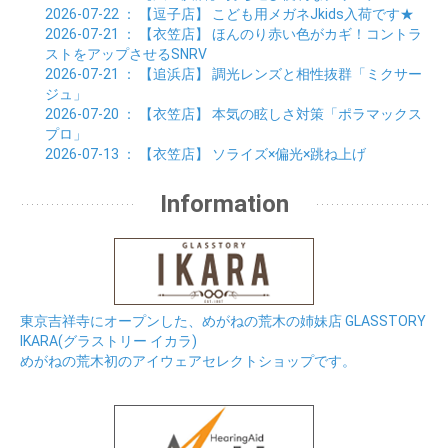
2026-07-22
： 【逗子店】
こども用メガネJkids入荷です★
2026-07-21
： 【衣笠店】
ほんのり赤い色がカギ！コントラ
ストをアップさせるSNRV
2026-07-21
： 【追浜店】
調光レンズと相性抜群「ミクサー
ジュ」
2026-07-20
： 【衣笠店】
本気の眩しさ対策「ポラマックス
プロ」
2026-07-13
： 【衣笠店】
ソライズ×偏光×跳ね上げ
Information
東京吉祥寺にオープンした、めがねの荒木の姉妹店 GLASSTORY
IKARA(グラストリー イカラ)
めがねの荒木初のアイウェアセレクトショップです。