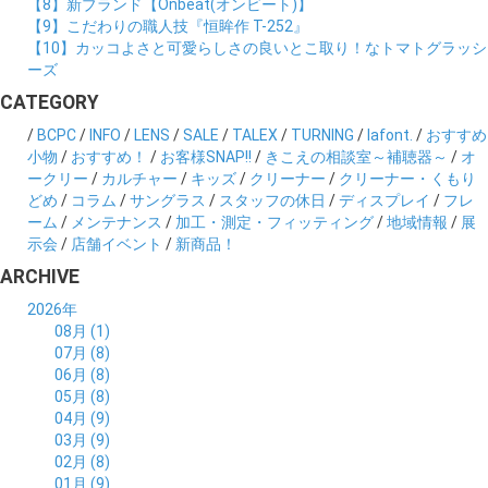
【8】新ブランド【Onbeat(オンビート)】
【9】こだわりの職人技『恒眸作 T-252』
【10】カッコよさと可愛らしさの良いとこ取り！なトマトグラッシ
ーズ
CATEGORY
/
BCPC
/
INFO
/
LENS
/
SALE
/
TALEX
/
TURNING
/
lafont.
/
おすすめ
小物
/
おすすめ！
/
お客様SNAP!!
/
きこえの相談室～補聴器～
/
オ
ークリー
/
カルチャー
/
キッズ
/
クリーナー
/
クリーナー・くもり
どめ
/
コラム
/
サングラス
/
スタッフの休日
/
ディスプレイ
/
フレ
ーム
/
メンテナンス
/
加工・測定・フィッティング
/
地域情報
/
展
示会
/
店舗イベント
/
新商品！
ARCHIVE
2026年
08月 (1)
07月 (8)
06月 (8)
05月 (8)
04月 (9)
03月 (9)
02月 (8)
01月 (9)