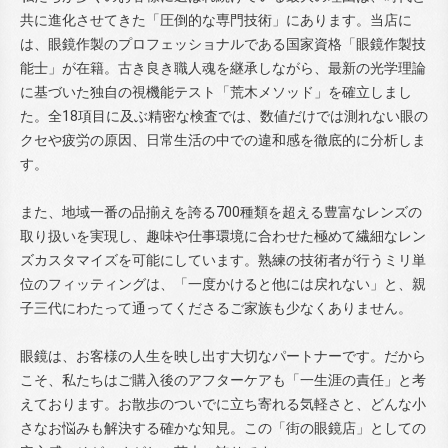
共に進化させてきた「圧倒的な専門技術」にあります。当店に
は、眼鏡作製のプロフェッショナルである国家資格「眼鏡作製技
能士」が在籍。古き良き職人魂を継承しながら、最新の光学理論
に基づいた独自の視機能テスト「荒木メソッド」を確立しまし
た。全18項目に及ぶ精密な検査では、数値だけでは測れない眼の
クセや疲労の原因、日常生活の中での違和感を徹底的に分析しま
す。
また、地域一番の品揃えを誇る700種類を超える豊富なレンズの
取り扱いを実現し、趣味や仕事環境に合わせた極めて繊細なレン
ズカスタマイズを可能にしています。熟練の技術者が行うミリ単
位のフィッティングは、「一度かけると他には戻れない」と、親
子三代にわたって通ってくださるご家族も少なくありません。
眼鏡は、お客様の人生を映し出す大切なパートナーです。だから
こそ、私たちはご購入後のアフターケアも「一生涯の責任」と考
えております。お散歩のついでに立ち寄れる気軽さと、どんな小
さなお悩みも解決する確かな知見。この「街の眼鏡店」としての