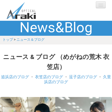
News&Blog
選ばれる理由
トップ
>
ニュース＆ブログ
ブランド
レンズ
ニュース & ブログ （めがねの荒木 衣
笠店）
補聴器
追浜店のブログ
・
衣笠店のブログ
・
逗子店のブログ
・
久里
ショップ
浜店のブログ
Q&A
お客さまの声