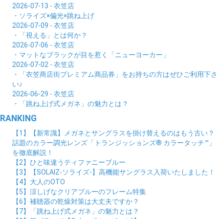
2026-07-13 - 衣笠店
・ソライズ×偏光×跳ね上げ
2026-07-09 - 衣笠店
・「視える」とは何か？
2026-07-06 - 衣笠店
・マットなブラックが目を惹く「ニューヨーカー」
2026-07-02 - 衣笠店
・「衣笠商店街プレミアム商品券」をお持ちの方はぜひご利用下さ
い♪
2026-06-29 - 衣笠店
・「跳ね上げ式メガネ」の魅力とは？
RANKING
【1】【新常識】メガネとサングラスを掛け替えるのはもう古い？
話題のカラー調光レンズ「トランジッションズ® カラータッチ™」
を徹底解説！
【2】ひと味違うティファニーブルー
【3】【SOLAIZ-ソライズ-】高機能サングラス入荷いたしました！
【4】大人のOTO
【5】涼しげなクリアブルーのフレーム特集
【6】補聴器の乾燥対策は大丈夫ですか？
【7】「跳ね上げ式メガネ」の魅力とは？