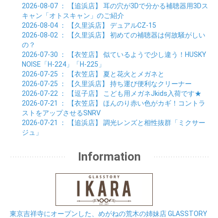
01月 (11)
2026-08-07
： 【追浜店】
耳の穴が3Dで分かる補聴器用3Dス
キャン「オトスキャン」のご紹介
2026-08-04
： 【久里浜店】
デュアルCZ-15
2026-08-02
： 【久里浜店】
初めての補聴器は何故騒がしい
の？
2026-07-30
： 【衣笠店】
似ているようで少し違う！HUSKY
NOISE「H-224」「H-225」
2026-07-25
： 【衣笠店】
夏と花火とメガネと
2026-07-25
： 【久里浜店】
持ち運び便利なクリーナー
2026-07-22
： 【逗子店】
こども用メガネJkids入荷です★
2026-07-21
： 【衣笠店】
ほんのり赤い色がカギ！コントラ
ストをアップさせるSNRV
2026-07-21
： 【追浜店】
調光レンズと相性抜群「ミクサー
ジュ」
Information
東京吉祥寺にオープンした、めがねの荒木の姉妹店 GLASSTORY