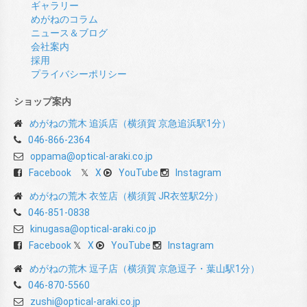
ギャラリー
めがねのコラム
ニュース＆ブログ
会社案内
採用
プライバシーポリシー
ショップ案内
めがねの荒木 追浜店（横須賀 京急追浜駅1分）
046-866-2364
oppama@optical-araki.co.jp
Facebook
X
YouTube
Instagram
めがねの荒木 衣笠店（横須賀 JR衣笠駅2分）
046-851-0838
kinugasa@optical-araki.co.jp
Facebook
X
YouTube
Instagram
めがねの荒木 逗子店（横須賀 京急逗子・葉山駅1分）
046-870-5560
zushi@optical-araki.co.jp