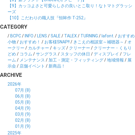
【9】カッコよさと可愛らしさの良いとこ取り！なトマトグラッシ
ーズ
【10】こだわりの職人技『恒眸作 T-252』
CATEGORY
/
BCPC
/
INFO
/
LENS
/
SALE
/
TALEX
/
TURNING
/
lafont.
/
おすすめ
小物
/
おすすめ！
/
お客様SNAP!!
/
きこえの相談室～補聴器～
/
オ
ークリー
/
カルチャー
/
キッズ
/
クリーナー
/
クリーナー・くもり
どめ
/
コラム
/
サングラス
/
スタッフの休日
/
ディスプレイ
/
フレ
ーム
/
メンテナンス
/
加工・測定・フィッティング
/
地域情報
/
展
示会
/
店舗イベント
/
新商品！
ARCHIVE
2026年
07月 (8)
06月 (8)
05月 (8)
04月 (9)
03月 (9)
02月 (8)
01月 (9)
2025年