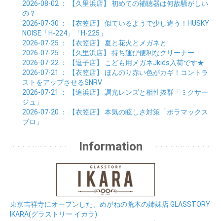
2026-08-02
： 【久里浜店】
初めての補聴器は何故騒がしい
の？
2026-07-30
： 【衣笠店】
似ているようで少し違う！HUSKY
NOISE「H-224」「H-225」
2026-07-25
： 【衣笠店】
夏と花火とメガネと
2026-07-25
： 【久里浜店】
持ち運び便利なクリーナー
2026-07-22
： 【逗子店】
こども用メガネJkids入荷です★
2026-07-21
： 【衣笠店】
ほんのり赤い色がカギ！コントラ
ストをアップさせるSNRV
2026-07-21
： 【追浜店】
調光レンズと相性抜群「ミクサー
ジュ」
2026-07-20
： 【衣笠店】
本気の眩しさ対策「ポラマックス
プロ」
Information
東京吉祥寺にオープンした、めがねの荒木の姉妹店 GLASSTORY
IKARA(グラストリー イカラ)