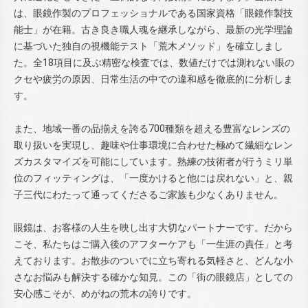
は、眼鏡作製のプロフェッショナルである国家資格「眼鏡作製技
能士」が在籍。古き良き職人魂を継承しながら、最新の光学理論
に基づいた独自の視機能テスト「荒木メソッド」を確立しまし
た。全18項目に及ぶ精密な検査では、数値だけでは測れない眼の
クセや疲労の原因、日常生活の中での違和感を徹底的に分析しま
す。
また、地域一番の品揃えを誇る700種類を超える豊富なレンズの
取り扱いを実現し、趣味や仕事環境に合わせた極めて繊細なレン
ズカスタマイズを可能にしています。熟練の技術者が行うミリ単
位のフィッティングは、「一度かけると他には戻れない」と、親
子三代にわたって通ってくださるご家族も少なくありません。
眼鏡は、お客様の人生を映し出す大切なパートナーです。だから
こそ、私たちはご購入後のアフターケアも「一生涯の責任」と考
えております。お散歩のついでに立ち寄れる気軽さと、どんな小
さなお悩みも解決する確かな知見。この「街の眼鏡店」としての
安心感こそが、めがねの荒木の誇りです。