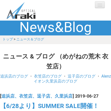
News&Blog
選ばれる理由
トップ
>
ニュース＆ブログ
ブランド
レンズ
ニュース & ブログ （めがねの荒木 衣
笠店）
補聴器
追浜店のブログ
・
衣笠店のブログ
・
逗子店のブログ
・
Alenz
ショップ
イオン久里浜店のブログ
Q&A
[
追浜店、衣笠店、逗子店、久里浜店
] 2019-06-27
【6/28より】SUMMER SALE開催！
お客さまの声