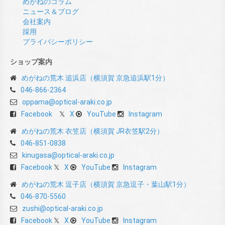
めがねのコラム
ニュース＆ブログ
会社案内
採用
プライバシーポリシー
ショップ案内
めがねの荒木 追浜店（横須賀 京急追浜駅1分）
046-866-2364
oppama@optical-araki.co.jp
Facebook
X
YouTube
Instagram
めがねの荒木 衣笠店（横須賀 JR衣笠駅2分）
046-851-0838
kinugasa@optical-araki.co.jp
Facebook
X
YouTube
Instagram
めがねの荒木 逗子店（横須賀 京急逗子・葉山駅1分）
046-870-5560
zushi@optical-araki.co.jp
Facebook
X
YouTube
Instagram