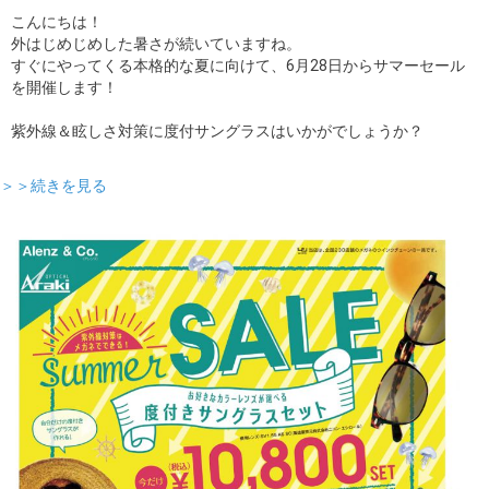
こんにちは！
ギャラリー
外はじめじめした暑さが続いていますね。
すぐにやってくる本格的な夏に向けて、6月28日からサマーセール
コラム
を開催します！
紫外線＆眩しさ対策に度付サングラスはいかがでしょうか？
ブログ
＞＞続きを見る
採用