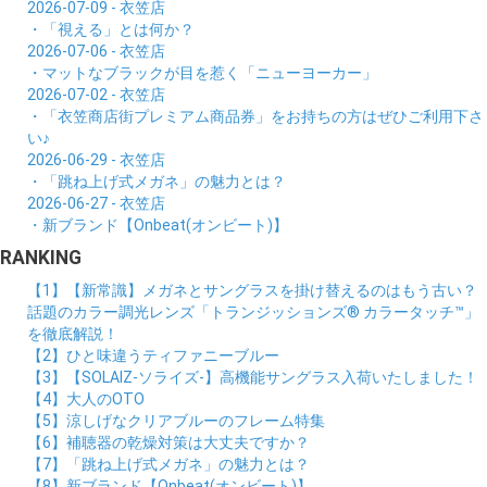
2026-07-09 - 衣笠店
・「視える」とは何か？
2026-07-06 - 衣笠店
・マットなブラックが目を惹く「ニューヨーカー」
2026-07-02 - 衣笠店
・「衣笠商店街プレミアム商品券」をお持ちの方はぜひご利用下さ
い♪
2026-06-29 - 衣笠店
・「跳ね上げ式メガネ」の魅力とは？
2026-06-27 - 衣笠店
・新ブランド【Onbeat(オンビート)】
RANKING
【1】【新常識】メガネとサングラスを掛け替えるのはもう古い？
話題のカラー調光レンズ「トランジッションズ® カラータッチ™」
を徹底解説！
【2】ひと味違うティファニーブルー
【3】【SOLAIZ-ソライズ-】高機能サングラス入荷いたしました！
【4】大人のOTO
【5】涼しげなクリアブルーのフレーム特集
【6】補聴器の乾燥対策は大丈夫ですか？
【7】「跳ね上げ式メガネ」の魅力とは？
【8】新ブランド【Onbeat(オンビート)】