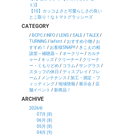
ト)】
【10】カッコよさと可愛らしさの良い
とこ取り！なトマトグラッシーズ
CATEGORY
/
BCPC
/
INFO
/
LENS
/
SALE
/
TALEX
/
TURNING
/
lafont.
/
おすすめ小物
/
お
すすめ！
/
お客様SNAP!!
/
きこえの相
談室～補聴器～
/
オークリー
/
カルチ
ャー
/
キッズ
/
クリーナー
/
クリーナ
ー・くもりどめ
/
コラム
/
サングラス
/
スタッフの休日
/
ディスプレイ
/
フレ
ーム
/
メンテナンス
/
加工・測定・フ
ィッティング
/
地域情報
/
展示会
/
店
舗イベント
/
新商品！
ARCHIVE
2026年
07月 (8)
06月 (8)
05月 (8)
04月 (9)