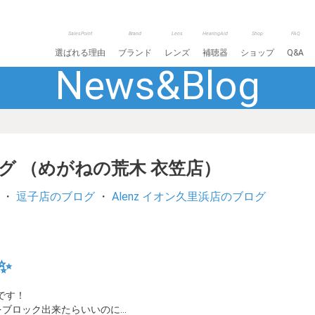
SalesPoint
Brand
Lens
HearingAid
Shop
FAQ
選ばれる理由
ブランド
レンズ
補聴器
ショップ
Q&A
News&Blog
ログ （めがねの荒木 衣笠店）
・
逗子店のブログ
・
Alenz イオン久里浜店のブログ
✨
です！
をブロック出来たらいいのに…