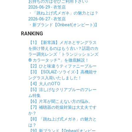
お持ちの方はぜひご利用下さい♪
2026-06-29 - 衣笠店
・「跳ね上げ式メガネ」の魅力とは？
2026-06-27 - 衣笠店
・新ブランド【Onbeat(オンビート)】
RANKING
【1】【新常識】メガネとサングラス
を掛け替えるのはもう古い？話題のカ
ラー調光レンズ「トランジッションズ
® カラータッチ™」を徹底解説！
【2】ひと味違うティファニーブルー
【3】【SOLAIZ-ソライズ-】高機能サ
ングラス入荷いたしました！
【4】大人のOTO
【5】涼しげなクリアブルーのフレー
ム特集
【6】片耳が聞こえない方の悩み。
【7】補聴器の乾燥対策は大丈夫です
か？
【8】「跳ね上げ式メガネ」の魅力と
は？
【9】新ブランド【Onbeat(オンビー