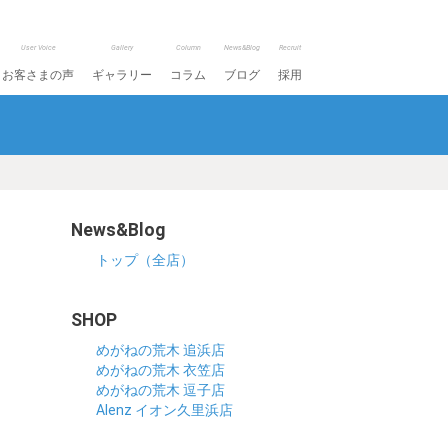
User Voice
Gallery
Column
News&Blog
Recruit
お客さまの声
ギャラリー
コラム
ブログ
採用
News&Blog
トップ（全店）
SHOP
めがねの荒木 追浜店
めがねの荒木 衣笠店
めがねの荒木 逗子店
Alenz イオン久里浜店