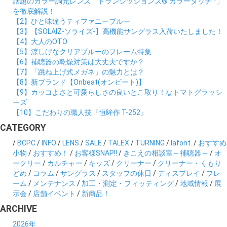
話題のカラー調光レンズ「トランジッションズ® カラータッチ™」
を徹底解説！
【2】ひと味違うティファニーブルー
【3】【SOLAIZ-ソライズ-】高機能サングラス入荷いたしました！
【4】大人のOTO
【5】涼しげなクリアブルーのフレーム特集
【6】補聴器の乾燥対策は大丈夫ですか？
【7】「跳ね上げ式メガネ」の魅力とは？
【8】新ブランド【Onbeat(オンビート)】
【9】カッコよさと可愛らしさの良いとこ取り！なトマトグラッシ
ーズ
【10】こだわりの職人技『恒眸作 T-252』
CATEGORY
/
BCPC
/
INFO
/
LENS
/
SALE
/
TALEX
/
TURNING
/
lafont.
/
おすすめ
小物
/
おすすめ！
/
お客様SNAP!!
/
きこえの相談室～補聴器～
/
オ
ークリー
/
カルチャー
/
キッズ
/
クリーナー
/
クリーナー・くもり
どめ
/
コラム
/
サングラス
/
スタッフの休日
/
ディスプレイ
/
フレ
ーム
/
メンテナンス
/
加工・測定・フィッティング
/
地域情報
/
展
示会
/
店舗イベント
/
新商品！
ARCHIVE
2026年