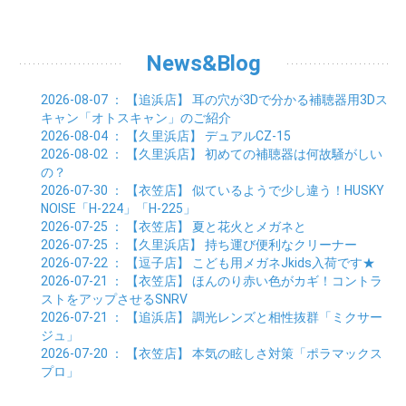
06月 (5)
07月 (4)
08月 (7)
09月 (11)
01月 (3)
02月 (5)
03月 (5)
04月 (7)
05月 (6)
06月 (5)
07月 (7)
08月 (10)
01月 (6)
02月 (4)
03月 (7)
04月 (5)
05月 (5)
06月 (5)
07月 (15)
01月 (9)
02月 (5)
03月 (5)
04月 (5)
News&Blog
05月 (6)
06月 (2)
01月 (4)
02月 (4)
03月 (6)
04月 (6)
05月 (2)
01月 (7)
02月 (3)
03月 (6)
2026-08-07
： 【追浜店】
耳の穴が3Dで分かる補聴器用3Dス
01月 (6)
02月 (9)
キャン「オトスキャン」のご紹介
01月 (11)
2026-08-04
： 【久里浜店】
デュアルCZ-15
2026-08-02
： 【久里浜店】
初めての補聴器は何故騒がしい
の？
2026-07-30
： 【衣笠店】
似ているようで少し違う！HUSKY
NOISE「H-224」「H-225」
2026-07-25
： 【衣笠店】
夏と花火とメガネと
2026-07-25
： 【久里浜店】
持ち運び便利なクリーナー
2026-07-22
： 【逗子店】
こども用メガネJkids入荷です★
2026-07-21
： 【衣笠店】
ほんのり赤い色がカギ！コントラ
ストをアップさせるSNRV
2026-07-21
： 【追浜店】
調光レンズと相性抜群「ミクサー
ジュ」
2026-07-20
： 【衣笠店】
本気の眩しさ対策「ポラマックス
プロ」