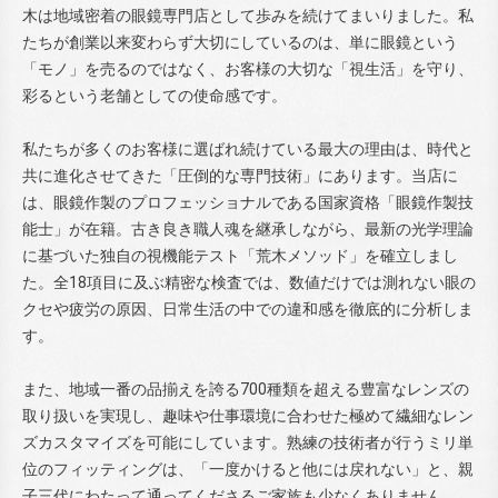
木は地域密着の眼鏡専門店として歩みを続けてまいりました。私
たちが創業以来変わらず大切にしているのは、単に眼鏡という
「モノ」を売るのではなく、お客様の大切な「視生活」を守り、
彩るという老舗としての使命感です。
私たちが多くのお客様に選ばれ続けている最大の理由は、時代と
共に進化させてきた「圧倒的な専門技術」にあります。当店に
は、眼鏡作製のプロフェッショナルである国家資格「眼鏡作製技
能士」が在籍。古き良き職人魂を継承しながら、最新の光学理論
に基づいた独自の視機能テスト「荒木メソッド」を確立しまし
た。全18項目に及ぶ精密な検査では、数値だけでは測れない眼の
クセや疲労の原因、日常生活の中での違和感を徹底的に分析しま
す。
また、地域一番の品揃えを誇る700種類を超える豊富なレンズの
取り扱いを実現し、趣味や仕事環境に合わせた極めて繊細なレン
ズカスタマイズを可能にしています。熟練の技術者が行うミリ単
位のフィッティングは、「一度かけると他には戻れない」と、親
子三代にわたって通ってくださるご家族も少なくありません。