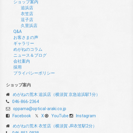
ショップ案内
追浜店
衣笠店
逗子店
久里浜店
Q&A
お客さまの声
ギャラリー
めがねのコラム
ニュース＆ブログ
会社案内
採用
プライバシーポリシー
ショップ案内
めがねの荒木 追浜店（横須賀 京急追浜駅1分）
046-866-2364
oppama@optical-araki.co.jp
Facebook
X
YouTube
Instagram
めがねの荒木 衣笠店（横須賀 JR衣笠駅2分）
046-851-0838