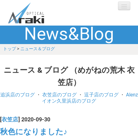
News&Blog
選ばれる理由
トップ
>
ニュース＆ブログ
ブランド
レンズ
ニュース & ブログ （めがねの荒木 衣
笠店）
補聴器
追浜店のブログ
・
衣笠店のブログ
・
逗子店のブログ
・
Alenz
ショップ
イオン久里浜店のブログ
Q&A
[
衣笠店
] 2020-09-30
秋色になりました♪
お客さまの声