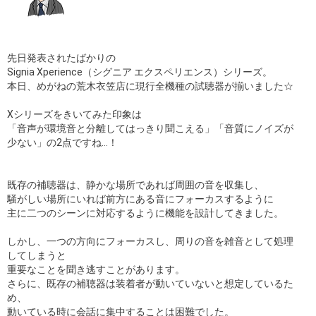
先日発表されたばかりの
Signia Xperience（シグニア エクスペリエンス）シリーズ。
本日、めがねの荒木衣笠店に現行全機種の試聴器が揃いました☆
Xシリーズをきいてみた印象は
「音声が環境音と分離してはっきり聞こえる」「音質にノイズが
少ない」の2点ですね…！
既存の補聴器は、静かな場所であれば周囲の音を収集し、
騒がしい場所にいれば前方にある音にフォーカスするように
主に二つのシーンに対応するように機能を設計してきました。
しかし、一つの方向にフォーカスし、周りの音を雑音として処理
してしまうと
重要なことを聞き逃すことがあります。
さらに、既存の補聴器は装着者が動いていないと想定しているた
め、
動いている時に会話に集中することは困難でした。