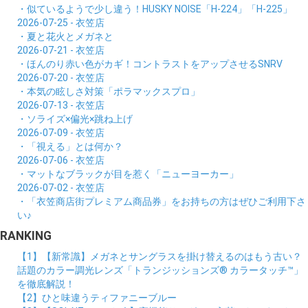
・似ているようで少し違う！HUSKY NOISE「H-224」「H-225」
2026-07-25 - 衣笠店
・夏と花火とメガネと
2026-07-21 - 衣笠店
・ほんのり赤い色がカギ！コントラストをアップさせるSNRV
2026-07-20 - 衣笠店
・本気の眩しさ対策「ポラマックスプロ」
2026-07-13 - 衣笠店
・ソライズ×偏光×跳ね上げ
2026-07-09 - 衣笠店
・「視える」とは何か？
2026-07-06 - 衣笠店
・マットなブラックが目を惹く「ニューヨーカー」
2026-07-02 - 衣笠店
・「衣笠商店街プレミアム商品券」をお持ちの方はぜひご利用下さ
い♪
RANKING
【1】【新常識】メガネとサングラスを掛け替えるのはもう古い？
話題のカラー調光レンズ「トランジッションズ® カラータッチ™」
を徹底解説！
【2】ひと味違うティファニーブルー