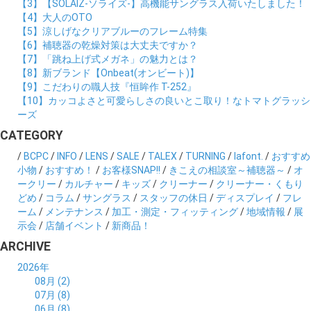
【3】【SOLAIZ-ソライズ-】高機能サングラス入荷いたしました！
【4】大人のOTO
【5】涼しげなクリアブルーのフレーム特集
【6】補聴器の乾燥対策は大丈夫ですか？
【7】「跳ね上げ式メガネ」の魅力とは？
【8】新ブランド【Onbeat(オンビート)】
【9】こだわりの職人技『恒眸作 T-252』
【10】カッコよさと可愛らしさの良いとこ取り！なトマトグラッシ
ーズ
CATEGORY
/
BCPC
/
INFO
/
LENS
/
SALE
/
TALEX
/
TURNING
/
lafont.
/
おすすめ
小物
/
おすすめ！
/
お客様SNAP!!
/
きこえの相談室～補聴器～
/
オ
ークリー
/
カルチャー
/
キッズ
/
クリーナー
/
クリーナー・くもり
どめ
/
コラム
/
サングラス
/
スタッフの休日
/
ディスプレイ
/
フレ
ーム
/
メンテナンス
/
加工・測定・フィッティング
/
地域情報
/
展
示会
/
店舗イベント
/
新商品！
ARCHIVE
2026年
08月 (2)
07月 (8)
06月 (8)