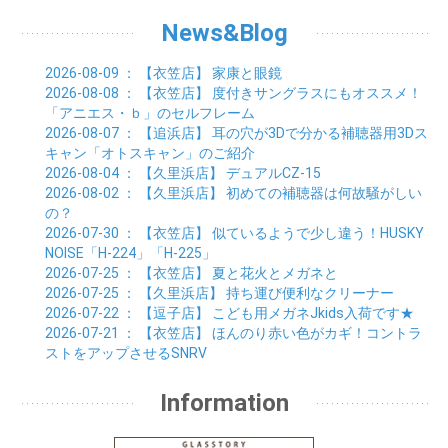
02月 (4)
03月 (7)
04月 (5)
05月 (5)
06月 (5)
07月 (15)
01月 (9)
02月 (5)
03月 (5)
04月 (5)
News&Blog
05月 (6)
06月 (2)
01月 (4)
02月 (4)
03月 (6)
04月 (6)
05月 (2)
01月 (7)
02月 (3)
03月 (6)
2026-08-09
： 【衣笠店】
家康と眼鏡
01月 (6)
02月 (9)
2026-08-08
： 【衣笠店】
度付きサングラスにもオススメ！
01月 (11)
「アニエス・ｂ」のセルフレーム
2026-08-07
： 【追浜店】
耳の穴が3Dで分かる補聴器用3Dス
キャン「オトスキャン」のご紹介
2026-08-04
： 【久里浜店】
デュアルCZ-15
2026-08-02
： 【久里浜店】
初めての補聴器は何故騒がしい
の？
2026-07-30
： 【衣笠店】
似ているようで少し違う！HUSKY
NOISE「H-224」「H-225」
2026-07-25
： 【衣笠店】
夏と花火とメガネと
2026-07-25
： 【久里浜店】
持ち運び便利なクリーナー
2026-07-22
： 【逗子店】
こども用メガネJkids入荷です★
2026-07-21
： 【衣笠店】
ほんのり赤い色がカギ！コントラ
ストをアップさせるSNRV
Information