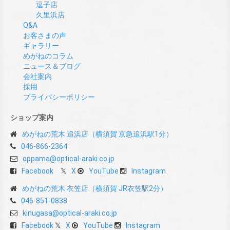
逗子店
久里浜店
Q&A
お客さまの声
ギャラリー
めがねのコラム
ニュース＆ブログ
会社案内
採用
プライバシーポリシー
ショップ案内
めがねの荒木 追浜店（横須賀 京急追浜駅1分）
046-866-2364
oppama@optical-araki.co.jp
Facebook
X
YouTube
Instagram
めがねの荒木 衣笠店（横須賀 JR衣笠駅2分）
046-851-0838
kinugasa@optical-araki.co.jp
Facebook
X
YouTube
Instagram