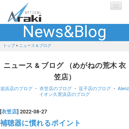
News&Blog
選ばれる理由
トップ
>
ニュース＆ブログ
ブランド
レンズ
ニュース & ブログ （めがねの荒木 衣
笠店）
補聴器
追浜店のブログ
・
衣笠店のブログ
・
逗子店のブログ
・
Alenz
ショップ
イオン久里浜店のブログ
Q&A
[
衣笠店
] 2022-08-27
補聴器に慣れるポイント
お客さまの声