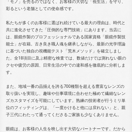
「モノ」を売るのではなく、お客様の大切な「視生活」を守り、
彩るという老舗としての使命感です。
私たちが多くのお客様に選ばれ続けている最大の理由は、時代と
共に進化させてきた「圧倒的な専門技術」にあります。当店に
は、眼鏡作製のプロフェッショナルである国家資格「眼鏡作製技
能士」が在籍。古き良き職人魂を継承しながら、最新の光学理論
に基づいた独自の視機能テスト「荒木メソッド」を確立しまし
た。全18項目に及ぶ精密な検査では、数値だけでは測れない眼の
クセや疲労の原因、日常生活の中での違和感を徹底的に分析しま
す。
また、地域一番の品揃えを誇る700種類を超える豊富なレンズの
取り扱いを実現し、趣味や仕事環境に合わせた極めて繊細なレン
ズカスタマイズを可能にしています。熟練の技術者が行うミリ単
位のフィッティングは、「一度かけると他には戻れない」と、親
子三代にわたって通ってくださるご家族も少なくありません。
眼鏡は、お客様の人生を映し出す大切なパートナーです。だから