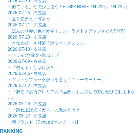
2026-07-30 - 衣笠店
・似ているようで少し違う！HUSKY NOISE「H-224」「H-225」
2026-07-25 - 衣笠店
・夏と花火とメガネと
2026-07-21 - 衣笠店
・ほんのり赤い色がカギ！コントラストをアップさせるSNRV
2026-07-20 - 衣笠店
・本気の眩しさ対策「ポラマックスプロ」
2026-07-13 - 衣笠店
・ソライズ×偏光×跳ね上げ
2026-07-09 - 衣笠店
・「視える」とは何か？
2026-07-06 - 衣笠店
・マットなブラックが目を惹く「ニューヨーカー」
2026-07-02 - 衣笠店
・「衣笠商店街プレミアム商品券」をお持ちの方はぜひご利用下さ
い♪
2026-06-29 - 衣笠店
・「跳ね上げ式メガネ」の魅力とは？
2026-06-27 - 衣笠店
・新ブランド【Onbeat(オンビート)】
RANKING