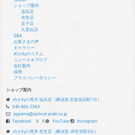
ショップ案内
追浜店
衣笠店
逗子店
久里浜店
Q&A
お客さまの声
ギャラリー
めがねのコラム
ニュース＆ブログ
会社案内
採用
プライバシーポリシー
ショップ案内
めがねの荒木 追浜店（横須賀 京急追浜駅1分）
046-866-2364
oppama@optical-araki.co.jp
Facebook
X
YouTube
Instagram
めがねの荒木 衣笠店（横須賀 JR衣笠駅2分）