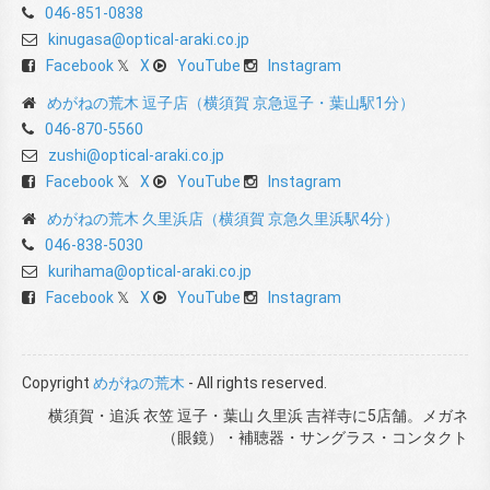
046-851-0838
kinugasa@optical-araki.co.jp
Facebook
X
YouTube
Instagram
めがねの荒木 逗子店（横須賀 京急逗子・葉山駅1分）
046-870-5560
zushi@optical-araki.co.jp
Facebook
X
YouTube
Instagram
めがねの荒木 久里浜店（横須賀 京急久里浜駅4分）
046-838-5030
kurihama@optical-araki.co.jp
Facebook
X
YouTube
Instagram
Copyright
めがねの荒木
- All rights reserved.
横須賀・追浜 衣笠 逗子・葉山 久里浜 吉祥寺に5店舗。メガネ
（眼鏡）・補聴器・サングラス・コンタクト