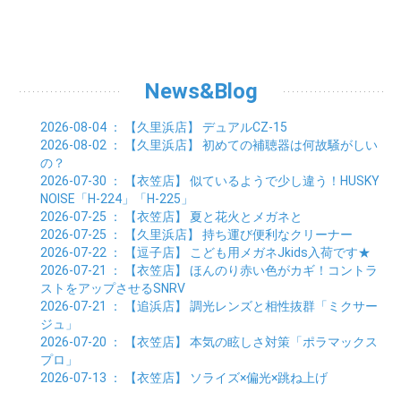
01月 (8)
02月 (9)
03月 (3)
04月 (8)
05月 (6)
06月 (7)
07月 (5)
08月 (4)
09月 (3)
10月 (7)
01月 (8)
02月 (3)
03月 (6)
04月 (8)
05月 (5)
06月 (5)
07月 (4)
08月 (7)
09月 (11)
01月 (3)
02月 (5)
03月 (5)
04月 (7)
05月 (6)
06月 (5)
07月 (7)
08月 (10)
01月 (6)
02月 (4)
03月 (7)
04月 (5)
05月 (5)
06月 (5)
07月 (15)
01月 (9)
02月 (5)
03月 (5)
04月 (5)
News&Blog
05月 (6)
06月 (2)
01月 (4)
02月 (4)
03月 (6)
04月 (6)
05月 (2)
01月 (7)
02月 (3)
03月 (6)
2026-08-04
： 【久里浜店】
デュアルCZ-15
01月 (6)
02月 (9)
2026-08-02
： 【久里浜店】
初めての補聴器は何故騒がしい
01月 (11)
の？
2026-07-30
： 【衣笠店】
似ているようで少し違う！HUSKY
NOISE「H-224」「H-225」
2026-07-25
： 【衣笠店】
夏と花火とメガネと
2026-07-25
： 【久里浜店】
持ち運び便利なクリーナー
2026-07-22
： 【逗子店】
こども用メガネJkids入荷です★
2026-07-21
： 【衣笠店】
ほんのり赤い色がカギ！コントラ
ストをアップさせるSNRV
2026-07-21
： 【追浜店】
調光レンズと相性抜群「ミクサー
ジュ」
2026-07-20
： 【衣笠店】
本気の眩しさ対策「ポラマックス
プロ」
2026-07-13
： 【衣笠店】
ソライズ×偏光×跳ね上げ