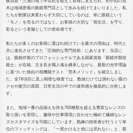
横須賀・三浦の地で半世紀を超えて皆様に支えられ、めがねの荒
木は地域密着の眼鏡専門店として歩みを続けてまいりました。私
たちが創業以来変わらず大切にしているのは、単に眼鏡という
「モノ」を売るのではなく、お客様の大切な「視生活」を守り、
彩るという老舗としての使命感です。
私たちが多くのお客様に選ばれ続けている最大の理由は、時代と
共に進化させてきた「圧倒的な専門技術」にあります。当店に
は、眼鏡作製のプロフェッショナルである国家資格「眼鏡作製技
能士」が在籍。古き良き職人魂を継承しながら、最新の光学理論
に基づいた独自の視機能テスト「荒木メソッド」を確立しまし
た。全18項目に及ぶ精密な検査では、数値だけでは測れない眼の
クセや疲労の原因、日常生活の中での違和感を徹底的に分析しま
す。
また、地域一番の品揃えを誇る700種類を超える豊富なレンズの
取り扱いを実現し、趣味や仕事環境に合わせた極めて繊細なレン
ズカスタマイズを可能にしています。熟練の技術者が行うミリ単
位のフィッティングは、「一度かけると他には戻れない」と、親