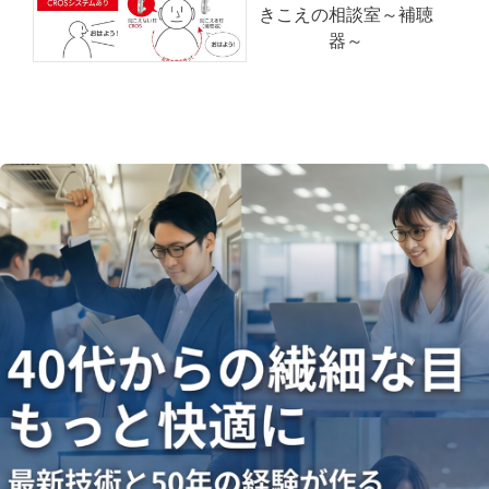
きこえの相談室～補聴
器～