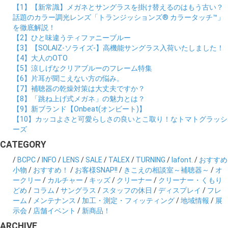
【1】【新常識】メガネとサングラスを掛け替えるのはもう古い？
話題のカラー調光レンズ「トランジッションズ® カラータッチ™」
を徹底解説！
【2】ひと味違うティファニーブルー
【3】【SOLAIZ-ソライズ-】高機能サングラス入荷いたしました！
【4】大人のOTO
【5】涼しげなクリアブルーのフレーム特集
【6】片耳が聞こえない方の悩み。
【7】補聴器の乾燥対策は大丈夫ですか？
【8】「跳ね上げ式メガネ」の魅力とは？
【9】新ブランド【Onbeat(オンビート)】
【10】カッコよさと可愛らしさの良いとこ取り！なトマトグラッシ
ーズ
CATEGORY
/
BCPC
/
INFO
/
LENS
/
SALE
/
TALEX
/
TURNING
/
lafont.
/
おすすめ
小物
/
おすすめ！
/
お客様SNAP!!
/
きこえの相談室～補聴器～
/
オ
ークリー
/
カルチャー
/
キッズ
/
クリーナー
/
クリーナー・くもり
どめ
/
コラム
/
サングラス
/
スタッフの休日
/
ディスプレイ
/
フレ
ーム
/
メンテナンス
/
加工・測定・フィッティング
/
地域情報
/
展
示会
/
店舗イベント
/
新商品！
ARCHIVE