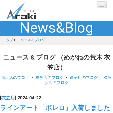
News&Blog
選ばれる理由
トップ
>
ニュース＆ブログ
ブランド
レンズ
ニュース & ブログ （めがねの荒木 衣
笠店）
補聴器
追浜店のブログ
・
衣笠店のブログ
・
逗子店のブログ
・
久里
ショップ
浜店のブログ
Q&A
[
衣笠店
] 2024-04-22
ラインアート「ボレロ」入荷しました
お客さまの声