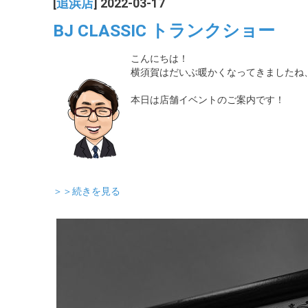
[
追浜店
] 2022-03-17
BJ CLASSIC トランクショー
こんにちは！
横須賀はだいぶ暖かくなってきましたね
本日は店舗イベントのご案内です！
＞＞続きを見る