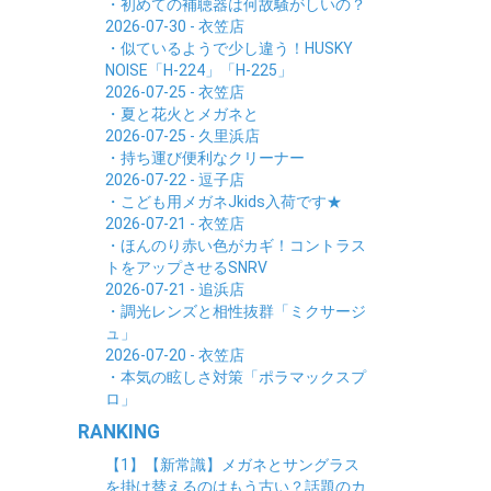
・初めての補聴器は何故騒がしいの？
2026-07-30 - 衣笠店
・似ているようで少し違う！HUSKY
NOISE「H-224」「H-225」
2026-07-25 - 衣笠店
・夏と花火とメガネと
2026-07-25 - 久里浜店
・持ち運び便利なクリーナー
2026-07-22 - 逗子店
・こども用メガネJkids入荷です★
2026-07-21 - 衣笠店
・ほんのり赤い色がカギ！コントラス
トをアップさせるSNRV
2026-07-21 - 追浜店
・調光レンズと相性抜群「ミクサージ
ュ」
2026-07-20 - 衣笠店
・本気の眩しさ対策「ポラマックスプ
ロ」
RANKING
【1】【新常識】メガネとサングラス
を掛け替えるのはもう古い？話題のカ