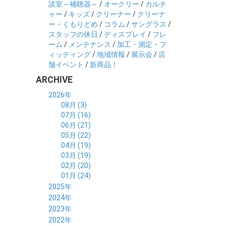
談室～補聴器～
/
オークリー
/
カルチ
ャー
/
キッズ
/
クリーナー
/
クリーナ
ー・くもりどめ
/
コラム
/
サングラス
/
スタッフの休日
/
ディスプレイ
/
フレ
ーム
/
メンテナンス
/
加工・測定・フ
ィッティング
/
地域情報
/
展示会
/
店
舗イベント
/
新商品！
ARCHIVE
2026年
08月 (3)
07月 (16)
06月 (21)
05月 (22)
04月 (19)
03月 (19)
02月 (20)
01月 (24)
2025年
12月 (14)
2024年
11月 (17)
12月 (19)
2023年
10月 (21)
11月 (21)
12月 (19)
2022年