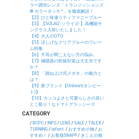
ラー調光レンズ「トランジッションズ
® カラータッチ™」を徹底解説！
【2】ひと味違うティファニーブルー
【3】【SOLAIZ-ソライズ-】高機能サ
ングラス入荷いたしました！
【4】大人のOTO
【5】涼しげなクリアブルーのフレー
ム特集
【6】片耳が聞こえない方の悩み。
【7】補聴器の乾燥対策は大丈夫です
か？
【8】「跳ね上げ式メガネ」の魅力と
は？
【9】新ブランド【Onbeat(オンビー
ト)】
【10】カッコよさと可愛らしさの良い
とこ取り！なトマトグラッシーズ
CATEGORY
/
BCPC
/
INFO
/
LENS
/
SALE
/
TALEX
/
TURNING
/
lafont.
/
おすすめ小物
/
お
すすめ！
/
お客様SNAP!!
/
きこえの相