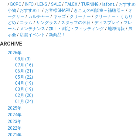
/
BCPC
/
INFO
/
LENS
/
SALE
/
TALEX
/
TURNING
/
lafont.
/
おすすめ
小物
/
おすすめ！
/
お客様SNAP!!
/
きこえの相談室～補聴器～
/
オ
ークリー
/
カルチャー
/
キッズ
/
クリーナー
/
クリーナー・くもり
どめ
/
コラム
/
サングラス
/
スタッフの休日
/
ディスプレイ
/
フレ
ーム
/
メンテナンス
/
加工・測定・フィッティング
/
地域情報
/
展
示会
/
店舗イベント
/
新商品！
ARCHIVE
2026年
08月 (3)
07月 (16)
06月 (21)
05月 (22)
04月 (19)
03月 (19)
02月 (20)
01月 (24)
2025年
12月 (14)
2024年
11月 (17)
12月 (19)
2023年
10月 (21)
11月 (21)
12月 (19)
2022年
09月 (20)
10月 (23)
11月 (19)
12月 (36)
2021年