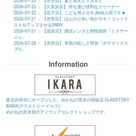
2026-07-25
： 【衣笠店】
夏と花火とメガネと
2026-07-25
： 【久里浜店】
持ち運び便利なクリーナー
2026-07-22
： 【逗子店】
こども用メガネJkids入荷です★
2026-07-21
： 【衣笠店】
ほんのり赤い色がカギ！コントラ
ストをアップさせるSNRV
2026-07-21
： 【追浜店】
調光レンズと相性抜群「ミクサー
ジュ」
2026-07-20
： 【衣笠店】
本気の眩しさ対策「ポラマックス
プロ」
Information
東京吉祥寺にオープンした、めがねの荒木の姉妹店 GLASSTORY
IKARA(グラストリー イカラ)
めがねの荒木初のアイウェアセレクトショップです。