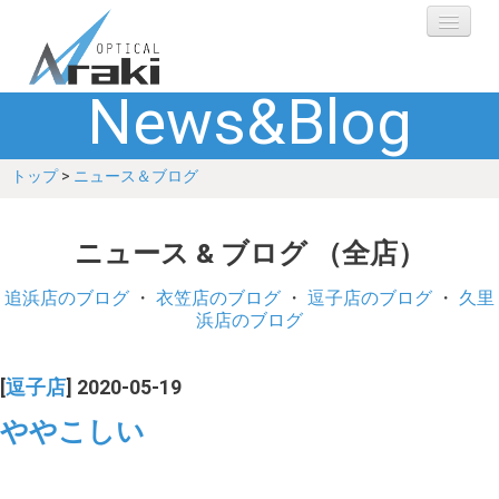
News&Blog
選ばれる理由
トップ
>
ニュース＆ブログ
ブランド
レンズ
ニュース & ブログ （全店）
補聴器
追浜店のブログ
・
衣笠店のブログ
・
逗子店のブログ
・
久里
浜店のブログ
ショップ
[
逗子店
] 2020-05-19
Q&A
ややこしい
お客さまの声