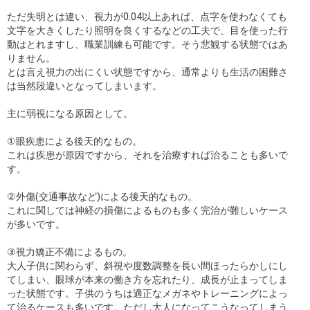
ただ失明とは違い、視力が0.04以上あれば、点字を使わなくても
文字を大きくしたり照明を良くするなどの工夫で、目を使った行
動はとれますし、職業訓練も可能です。そう悲観する状態ではあ
りません。
とは言え視力の出にくい状態ですから、通常よりも生活の困難さ
は当然段違いとなってしまいます。
主に弱視になる原因として。
①眼疾患による後天的なもの。
これは疾患が原因ですから、それを治療すれば治ることも多いで
す。
②外傷(交通事故など)による後天的なもの。
これに関しては神経の損傷によるものも多く完治が難しいケース
が多いです。
③視力矯正不備によるもの。
大人子供に関わらず、斜視や度数調整を長い間ほったらかしにし
てしまい、眼球が本来の働き方を忘れたり、成長が止まってしま
った状態です。子供のうちは適正なメガネやトレーニングによっ
て治るケースも多いです。ただし大人になってこうなってしまう