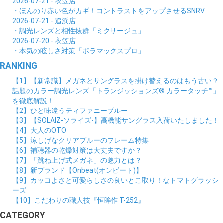
2026-07-21 - 衣笠店
・ほんのり赤い色がカギ！コントラストをアップさせるSNRV
2026-07-21 - 追浜店
・調光レンズと相性抜群「ミクサージュ」
2026-07-20 - 衣笠店
・本気の眩しさ対策「ポラマックスプロ」
RANKING
【1】【新常識】メガネとサングラスを掛け替えるのはもう古い？
話題のカラー調光レンズ「トランジッションズ® カラータッチ™」
を徹底解説！
【2】ひと味違うティファニーブルー
【3】【SOLAIZ-ソライズ-】高機能サングラス入荷いたしました！
【4】大人のOTO
【5】涼しげなクリアブルーのフレーム特集
【6】補聴器の乾燥対策は大丈夫ですか？
【7】「跳ね上げ式メガネ」の魅力とは？
【8】新ブランド【Onbeat(オンビート)】
【9】カッコよさと可愛らしさの良いとこ取り！なトマトグラッシ
ーズ
【10】こだわりの職人技『恒眸作 T-252』
CATEGORY