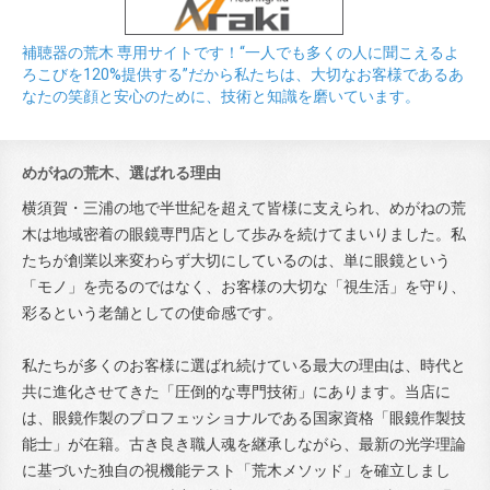
補聴器の荒木 専用サイトです！“一人でも多くの人に聞こえるよ
ろこびを120%提供する”だから私たちは、大切なお客様であるあ
なたの笑顔と安心のために、技術と知識を磨いています。
めがねの荒木、選ばれる理由
横須賀・三浦の地で半世紀を超えて皆様に支えられ、めがねの荒
木は地域密着の眼鏡専門店として歩みを続けてまいりました。私
たちが創業以来変わらず大切にしているのは、単に眼鏡という
「モノ」を売るのではなく、お客様の大切な「視生活」を守り、
彩るという老舗としての使命感です。
私たちが多くのお客様に選ばれ続けている最大の理由は、時代と
共に進化させてきた「圧倒的な専門技術」にあります。当店に
は、眼鏡作製のプロフェッショナルである国家資格「眼鏡作製技
能士」が在籍。古き良き職人魂を継承しながら、最新の光学理論
に基づいた独自の視機能テスト「荒木メソッド」を確立しまし