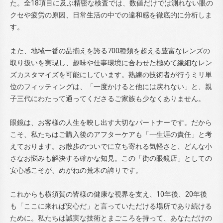
た。全18項目に及ぶ精密な検査では、数値だけでは測れない眼の
クセや疲労の原因、日常生活の中での違和感を徹底的に分析しま
す。
また、地域一番の品揃えを誇る700種類を超える豊富なレンズの
取り扱いを実現し、趣味や仕事環境に合わせた極めて繊細なレン
ズカスタマイズを可能にしています。熟練の技術者が行うミリ単
位のフィッティングは、「一度かけると他には戻れない」と、親
子三代にわたって通ってくださるご家族も少なくありません。
眼鏡は、お客様の人生を映し出す大切なパートナーです。だから
こそ、私たちはご購入後のアフターケアも「一生涯の責任」と考
えております。お散歩のついでに立ち寄れる気軽さと、どんな小
さなお悩みも解決する確かな知見。この「街の眼鏡店」としての
安心感こそが、めがねの荒木の誇りです。
これからも横須賀の皆様の健康な視界を支え、10年後、20年後
も「ここに来れば安心だ」と言っていただける場所であり続ける
ために。私たちは誠実な技術とまごころを持って、あなただけの