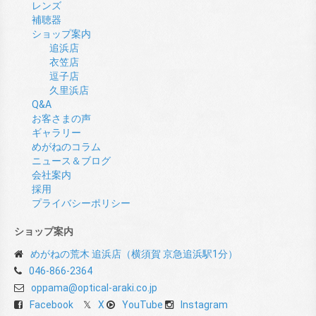
レンズ
補聴器
ショップ案内
追浜店
衣笠店
逗子店
久里浜店
Q&A
お客さまの声
ギャラリー
めがねのコラム
ニュース＆ブログ
会社案内
採用
プライバシーポリシー
ショップ案内
めがねの荒木 追浜店（横須賀 京急追浜駅1分）
046-866-2364
oppama@optical-araki.co.jp
Facebook
X
YouTube
Instagram