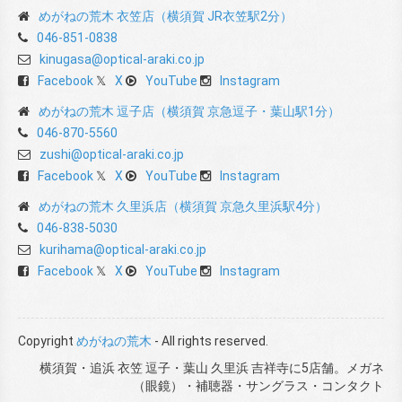
めがねの荒木 衣笠店（横須賀 JR衣笠駅2分）
046-851-0838
kinugasa@optical-araki.co.jp
Facebook
X
YouTube
Instagram
めがねの荒木 逗子店（横須賀 京急逗子・葉山駅1分）
046-870-5560
zushi@optical-araki.co.jp
Facebook
X
YouTube
Instagram
めがねの荒木 久里浜店（横須賀 京急久里浜駅4分）
046-838-5030
kurihama@optical-araki.co.jp
Facebook
X
YouTube
Instagram
Copyright
めがねの荒木
- All rights reserved.
横須賀・追浜 衣笠 逗子・葉山 久里浜 吉祥寺に5店舗。メガネ
（眼鏡）・補聴器・サングラス・コンタクト