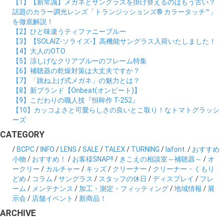
【1】【新常識】メガネとサングラスを掛け替えるのはもう古い？
話題のカラー調光レンズ「トランジッションズ® カラータッチ™」
を徹底解説！
【2】ひと味違うティファニーブルー
【3】【SOLAIZ-ソライズ-】高機能サングラス入荷いたしました！
【4】大人のOTO
【5】涼しげなクリアブルーのフレーム特集
【6】補聴器の乾燥対策は大丈夫ですか？
【7】「跳ね上げ式メガネ」の魅力とは？
【8】新ブランド【Onbeat(オンビート)】
【9】こだわりの職人技『恒眸作 T-252』
【10】カッコよさと可愛らしさの良いとこ取り！なトマトグラッシ
ーズ
CATEGORY
/
BCPC
/
INFO
/
LENS
/
SALE
/
TALEX
/
TURNING
/
lafont.
/
おすすめ
小物
/
おすすめ！
/
お客様SNAP!!
/
きこえの相談室～補聴器～
/
オ
ークリー
/
カルチャー
/
キッズ
/
クリーナー
/
クリーナー・くもり
どめ
/
コラム
/
サングラス
/
スタッフの休日
/
ディスプレイ
/
フレ
ーム
/
メンテナンス
/
加工・測定・フィッティング
/
地域情報
/
展
示会
/
店舗イベント
/
新商品！
ARCHIVE