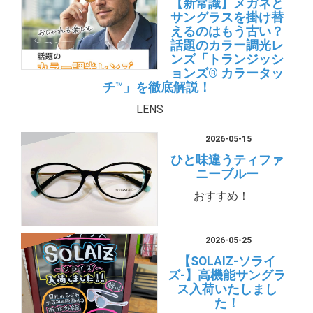
【新常識】メガネと
サングラスを掛け替
えるのはもう古い？
話題のカラー調光レ
ンズ「トランジッシ
ョンズ® カラータッ
チ™」を徹底解説！
LENS
2026-05-15
ひと味違うティファ
ニーブルー
おすすめ！
2026-05-25
【SOLAIZ-ソライ
ズ-】高機能サングラ
ス入荷いたしまし
た！