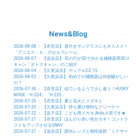
07月 (5)
08月 (4)
09月 (5)
10月 (6)
11月 (8)
01月 (8)
02月 (9)
03月 (3)
04月 (8)
05月 (6)
06月 (7)
07月 (5)
08月 (4)
09月 (3)
10月 (7)
01月 (8)
02月 (3)
03月 (6)
04月 (8)
05月 (5)
06月 (5)
07月 (4)
08月 (7)
09月 (11)
01月 (3)
02月 (5)
03月 (5)
04月 (7)
05月 (6)
06月 (5)
07月 (7)
08月 (10)
01月 (6)
02月 (4)
03月 (7)
04月 (5)
05月 (5)
06月 (5)
07月 (15)
01月 (9)
02月 (5)
03月 (5)
04月 (5)
News&Blog
05月 (6)
06月 (2)
01月 (4)
02月 (4)
03月 (6)
04月 (6)
05月 (2)
01月 (7)
02月 (3)
03月 (6)
2026-08-08
： 【衣笠店】
度付きサングラスにもオススメ！
01月 (6)
02月 (9)
「アニエス・ｂ」のセルフレーム
01月 (11)
2026-08-07
： 【追浜店】
耳の穴が3Dで分かる補聴器用3Dス
キャン「オトスキャン」のご紹介
2026-08-04
： 【久里浜店】
デュアルCZ-15
2026-08-02
： 【久里浜店】
初めての補聴器は何故騒がしい
の？
2026-07-30
： 【衣笠店】
似ているようで少し違う！HUSKY
NOISE「H-224」「H-225」
2026-07-25
： 【衣笠店】
夏と花火とメガネと
2026-07-25
： 【久里浜店】
持ち運び便利なクリーナー
2026-07-22
： 【逗子店】
こども用メガネJkids入荷です★
2026-07-21
： 【衣笠店】
ほんのり赤い色がカギ！コントラ
ストをアップさせるSNRV
2026-07-21
： 【追浜店】
調光レンズと相性抜群「ミクサー