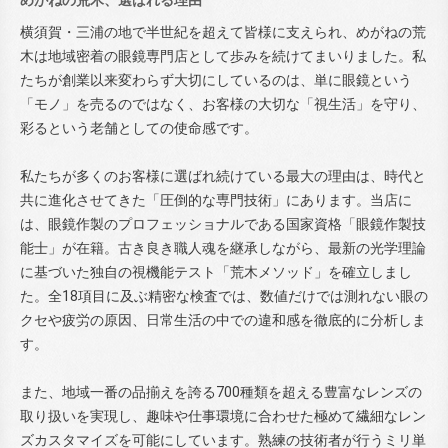
横須賀・三浦の地で半世紀を超えて皆様に支えられ、めがねの荒
木は地域密着の眼鏡専門店として歩みを続けてまいりました。私
たちが創業以来変わらず大切にしているのは、単に眼鏡という
「モノ」を売るのではなく、お客様の大切な「視生活」を守り、
彩るという老舗としての使命感です。
私たちが多くのお客様に選ばれ続けている最大の理由は、時代と
共に進化させてきた「圧倒的な専門技術」にあります。当店に
は、眼鏡作製のプロフェッショナルである国家資格「眼鏡作製技
能士」が在籍。古き良き職人魂を継承しながら、最新の光学理論
に基づいた独自の視機能テスト「荒木メソッド」を確立しまし
た。全18項目に及ぶ精密な検査では、数値だけでは測れない眼の
クセや疲労の原因、日常生活の中での違和感を徹底的に分析しま
す。
また、地域一番の品揃えを誇る700種類を超える豊富なレンズの
取り扱いを実現し、趣味や仕事環境に合わせた極めて繊細なレン
ズカスタマイズを可能にしています。熟練の技術者が行うミリ単