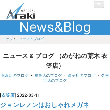
News&Blog
選ばれる理由
トップ
>
ニュース＆ブログ
ブランド
レンズ
ニュース & ブログ （めがねの荒木 衣
笠店）
補聴器
追浜店のブログ
・
衣笠店のブログ
・
逗子店のブログ
・
久里
ショップ
浜店のブログ
Q&A
[
衣笠店
] 2022-03-11
ジョンレノンはおしゃれメガネ
お客さまの声