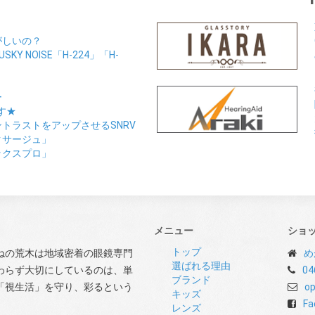
がしいの？
Y NOISE「H-224」「H-
ー
す★
トラストをアップさせるSNRV
クサージュ」
ックスプロ」
メニュー
ショ
トップ
ねの荒木は地域密着の眼鏡専門
め
選ばれる理由
わらず大切にしているのは、単
04
ブランド
「視生活」を守り、彩るという
op
キッズ
Fa
レンズ