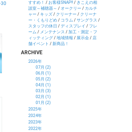
すすめ！
/
お客様SNAP!!
/
きこえの相
-30
談室～補聴器～
/
オークリー
/
カルチ
ャー
/
キッズ
/
クリーナー
/
クリーナ
ー・くもりどめ
/
コラム
/
サングラス
/
スタッフの休日
/
ディスプレイ
/
フレ
ーム
/
メンテナンス
/
加工・測定・フ
ィッティング
/
地域情報
/
展示会
/
店
舗イベント
/
新商品！
ARCHIVE
2026年
07月 (2)
06月 (1)
05月 (2)
04月 (1)
03月 (3)
02月 (1)
01月 (2)
2025年
12月 (2)
2024年
11月 (2)
12月 (6)
2023年
10月 (3)
11月 (5)
12月 (5)
2022年