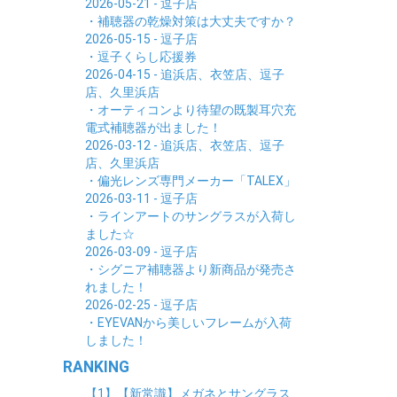
2026-05-21 - 逗子店
・補聴器の乾燥対策は大丈夫ですか？
2026-05-15 - 逗子店
・逗子くらし応援券
2026-04-15 - 追浜店、衣笠店、逗子
店、久里浜店
・オーティコンより待望の既製耳穴充
電式補聴器が出ました！
2026-03-12 - 追浜店、衣笠店、逗子
店、久里浜店
・偏光レンズ専門メーカー「TALEX」
2026-03-11 - 逗子店
・ラインアートのサングラスが入荷し
ました☆
2026-03-09 - 逗子店
・シグニア補聴器より新商品が発売さ
れました！
2026-02-25 - 逗子店
・EYEVANから美しいフレームが入荷
しました！
RANKING
【1】【新常識】メガネとサングラス