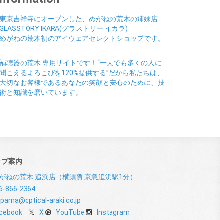
東京吉祥寺にオープンした、めがねの荒木の姉妹店
GLASSTORY IKARA(グラストリー イカラ)
めがねの荒木初のアイウェアセレクトショップです。
補聴器の荒木 専用サイトです！“一人でも多くの人に
聞こえるよろこびを120%提供する”だから私たちは、
大切なお客様であるあなたの笑顔と安心のために、技
術と知識を磨いています。
ップ案内
がねの荒木 追浜店（横須賀 京急追浜駅1分）
6-866-2364
pama@optical-araki.co.jp
cebook
X
YouTube
Instagram