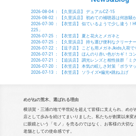
2026-08-04
： 【久里浜店】
デュアルCZ-15
2026-08-02
： 【久里浜店】
初めての補聴器は何故騒
2026-07-30
： 【衣笠店】
似ているようで少し違う！HUSK
225」
2026-07-25
： 【衣笠店】
夏と花火とメガネと
2026-07-25
： 【久里浜店】
持ち運び便利なクリーナ
2026-07-22
： 【逗子店】
こども用メガネJkids入荷で
2026-07-21
： 【衣笠店】
ほんのり赤い色がカギ！コン
2026-07-21
： 【追浜店】
調光レンズと相性抜群「ミ
2026-07-20
： 【衣笠店】
本気の眩しさ対策「ポラマ
2026-07-13
： 【衣笠店】
ソライズ×偏光×跳ね上げ
めがねの荒木、選ばれる理由
横須賀・三浦の地で半世紀を超えて皆様に支えられ、めが
店として歩みを続けてまいりました。私たちが創業以来変
に眼鏡という「モノ」を売るのではなく、お客様の大切な
老舗としての使命感です。