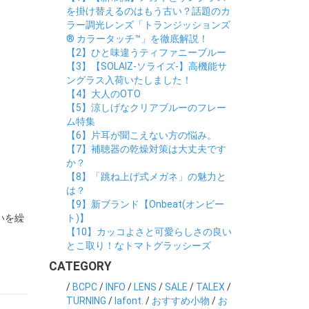
を掛け替えるのはもう古い？話題のカ
ラー調光レンズ「トランジッションズ
® カラータッチ™」を徹底解説！
【2】ひと味違うティファニーブルー
【3】【SOLAIZ-ソライズ-】高機能サ
ングラス入荷いたしました！
【4】大人のOTO
【5】涼しげなクリアブルーのフレー
ム特集
【6】片耳が聞こえない方の悩み。
【7】補聴器の乾燥対策は大丈夫です
か？
【8】「跳ね上げ式メガネ」の魅力と
は？
【9】新ブランド【Onbeat(オンビー
いを繰
ト)】
【10】カッコよさと可愛らしさの良い
とこ取り！なトマトグラッシーズ
CATEGORY
/
BCPC
/
INFO
/
LENS
/
SALE
/
TALEX
/
TURNING
/
lafont.
/
おすすめ小物
/
お