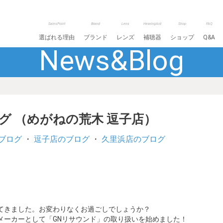
SalesPoint
Brand
Lens
HearingAid
Shop
FAQ
選ばれる理由
ブランド
レンズ
補聴器
ショップ
Q&A
News&Blog
ログ （めがねの荒木 逗子店）
ブログ
・
逗子店のブログ
・
久里浜店のブログ
てきました。お変わりなくお過ごしでしょうか？
メーカーとして「GNリサウンド」の取り扱いを始めました！