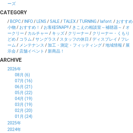
ーズ
CATEGORY
/
BCPC
/
INFO
/
LENS
/
SALE
/
TALEX
/
TURNING
/
lafont.
/
おすすめ
小物
/
おすすめ！
/
お客様SNAP!!
/
きこえの相談室～補聴器～
/
オ
ークリー
/
カルチャー
/
キッズ
/
クリーナー
/
クリーナー・くもり
どめ
/
コラム
/
サングラス
/
スタッフの休日
/
ディスプレイ
/
フレ
ーム
/
メンテナンス
/
加工・測定・フィッティング
/
地域情報
/
展
示会
/
店舗イベント
/
新商品！
ARCHIVE
2026年
08月 (6)
07月 (16)
06月 (21)
05月 (22)
04月 (19)
03月 (19)
02月 (20)
01月 (24)
2025年
12月 (14)
2024年