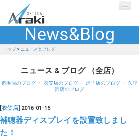
News&Blog
選ばれる理由
トップ
>
ニュース＆ブログ
ブランド
レンズ
ニュース & ブログ （全店）
補聴器
追浜店のブログ
・
衣笠店のブログ
・
逗子店のブログ
・
久里
浜店のブログ
ショップ
[
衣笠店
] 2016-01-15
Q&A
補聴器ディスプレイを設置致しまし
た！
お客さまの声