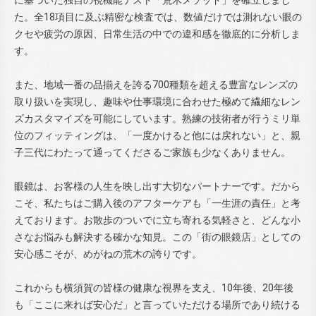
た。全18項目に及ぶ精密な検査では、数値だけでは測れない眼の
クセや疲労の原因、日常生活の中での違和感を徹底的に分析しま
す。
また、地域一番の品揃えを誇る700種類を超える豊富なレンズの
取り扱いを実現し、趣味や仕事環境に合わせた極めて繊細なレン
ズカスタマイズを可能にしています。熟練の技術者が行うミリ単
位のフィッティングは、「一度かけると他には戻れない」と、親
子三代にわたって通ってくださるご家族も少なくありません。
眼鏡は、お客様の人生を映し出す大切なパートナーです。だから
こそ、私たちはご購入後のアフターケアも「一生涯の責任」と考
えております。お散歩のついでに立ち寄れる気軽さと、どんな小
さなお悩みも解決する確かな知見。この「街の眼鏡店」としての
安心感こそが、めがねの荒木の誇りです。
これからも横須賀の皆様の健康な視界を支え、10年後、20年後
も「ここに来れば安心だ」と言っていただける場所であり続ける