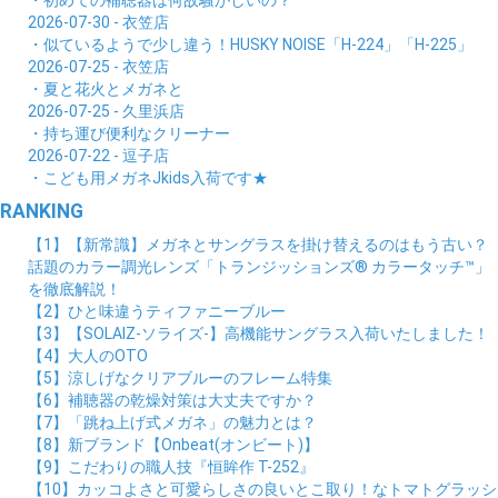
2026-07-30 - 衣笠店
・似ているようで少し違う！HUSKY NOISE「H-224」「H-225」
2026-07-25 - 衣笠店
・夏と花火とメガネと
2026-07-25 - 久里浜店
・持ち運び便利なクリーナー
2026-07-22 - 逗子店
・こども用メガネJkids入荷です★
RANKING
【1】【新常識】メガネとサングラスを掛け替えるのはもう古い？
話題のカラー調光レンズ「トランジッションズ® カラータッチ™」
を徹底解説！
【2】ひと味違うティファニーブルー
【3】【SOLAIZ-ソライズ-】高機能サングラス入荷いたしました！
【4】大人のOTO
【5】涼しげなクリアブルーのフレーム特集
【6】補聴器の乾燥対策は大丈夫ですか？
【7】「跳ね上げ式メガネ」の魅力とは？
【8】新ブランド【Onbeat(オンビート)】
【9】こだわりの職人技『恒眸作 T-252』
【10】カッコよさと可愛らしさの良いとこ取り！なトマトグラッシ