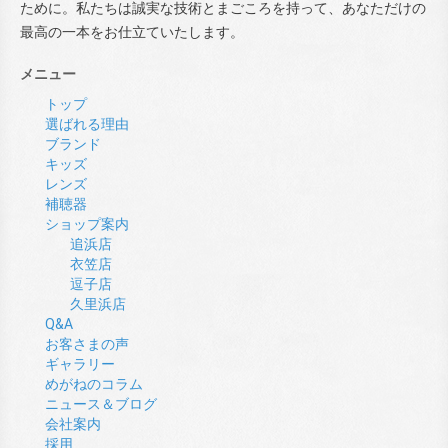
ために。私たちは誠実な技術とまごころを持って、あなただけの
最高の一本をお仕立ていたします。
メニュー
トップ
選ばれる理由
ブランド
キッズ
レンズ
補聴器
ショップ案内
追浜店
衣笠店
逗子店
久里浜店
Q&A
お客さまの声
ギャラリー
めがねのコラム
ニュース＆ブログ
会社案内
採用