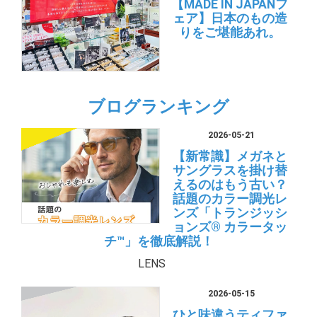
【MADE IN JAPANフ
ェア】日本のもの造
りをご堪能あれ。
ブログランキング
2026-05-21
【新常識】メガネと
サングラスを掛け替
えるのはもう古い？
話題のカラー調光レ
ンズ「トランジッシ
ョンズ® カラータッ
チ™」を徹底解説！
LENS
2026-05-15
ひと味違うティファ