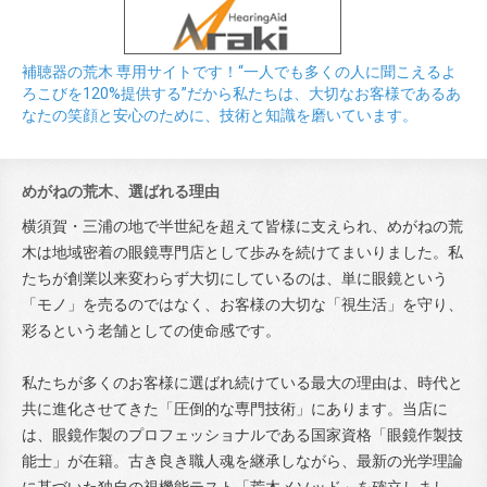
補聴器の荒木 専用サイトです！“一人でも多くの人に聞こえるよ
ろこびを120%提供する”だから私たちは、大切なお客様であるあ
なたの笑顔と安心のために、技術と知識を磨いています。
めがねの荒木、選ばれる理由
横須賀・三浦の地で半世紀を超えて皆様に支えられ、めがねの荒
木は地域密着の眼鏡専門店として歩みを続けてまいりました。私
たちが創業以来変わらず大切にしているのは、単に眼鏡という
「モノ」を売るのではなく、お客様の大切な「視生活」を守り、
彩るという老舗としての使命感です。
私たちが多くのお客様に選ばれ続けている最大の理由は、時代と
共に進化させてきた「圧倒的な専門技術」にあります。当店に
は、眼鏡作製のプロフェッショナルである国家資格「眼鏡作製技
能士」が在籍。古き良き職人魂を継承しながら、最新の光学理論
に基づいた独自の視機能テスト「荒木メソッド」を確立しまし