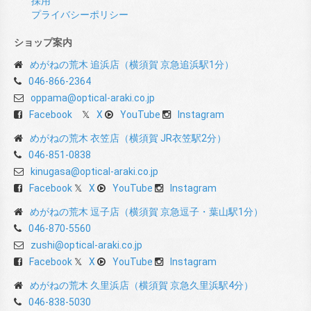
採用
プライバシーポリシー
ショップ案内
めがねの荒木 追浜店（横須賀 京急追浜駅1分）
046-866-2364
oppama@optical-araki.co.jp
Facebook
X
YouTube
Instagram
めがねの荒木 衣笠店（横須賀 JR衣笠駅2分）
046-851-0838
kinugasa@optical-araki.co.jp
Facebook
X
YouTube
Instagram
めがねの荒木 逗子店（横須賀 京急逗子・葉山駅1分）
046-870-5560
zushi@optical-araki.co.jp
Facebook
X
YouTube
Instagram
めがねの荒木 久里浜店（横須賀 京急久里浜駅4分）
046-838-5030