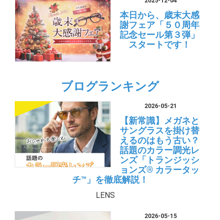
2025-12-04
本日から、歳末大感
謝フェア「５０周年
記念セール第３弾」
スタートです！
ブログランキング
2026-05-21
【新常識】メガネと
サングラスを掛け替
えるのはもう古い？
話題のカラー調光レ
ンズ「トランジッシ
ョンズ® カラータッ
チ™」を徹底解説！
LENS
2026-05-15