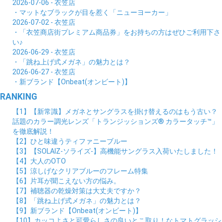
2026-07-06 - 衣笠店
・マットなブラックが目を惹く「ニューヨーカー」
2026-07-02 - 衣笠店
・「衣笠商店街プレミアム商品券」をお持ちの方はぜひご利用下さ
い♪
2026-06-29 - 衣笠店
・「跳ね上げ式メガネ」の魅力とは？
2026-06-27 - 衣笠店
・新ブランド【Onbeat(オンビート)】
RANKING
【1】【新常識】メガネとサングラスを掛け替えるのはもう古い？
話題のカラー調光レンズ「トランジッションズ® カラータッチ™」
を徹底解説！
【2】ひと味違うティファニーブルー
【3】【SOLAIZ-ソライズ-】高機能サングラス入荷いたしました！
【4】大人のOTO
【5】涼しげなクリアブルーのフレーム特集
【6】片耳が聞こえない方の悩み。
【7】補聴器の乾燥対策は大丈夫ですか？
【8】「跳ね上げ式メガネ」の魅力とは？
【9】新ブランド【Onbeat(オンビート)】
【10】カッコよさと可愛らしさの良いとこ取り！なトマトグラッシ