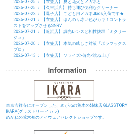
2026-07-25
： 【衣笠店】
夏と花火とメガネと
2026-07-25
： 【久里浜店】
持ち運び便利なクリーナー
2026-07-22
： 【逗子店】
こども用メガネJkids入荷です★
2026-07-21
： 【衣笠店】
ほんのり赤い色がカギ！コントラ
ストをアップさせるSNRV
2026-07-21
： 【追浜店】
調光レンズと相性抜群「ミクサー
ジュ」
2026-07-20
： 【衣笠店】
本気の眩しさ対策「ポラマックス
プロ」
2026-07-13
： 【衣笠店】
ソライズ×偏光×跳ね上げ
Information
東京吉祥寺にオープンした、めがねの荒木の姉妹店 GLASSTORY
IKARA(グラストリー イカラ)
めがねの荒木初のアイウェアセレクトショップです。