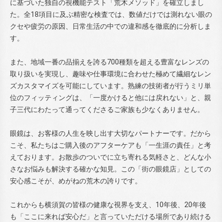
に基づいた独自の視機能テスト「荒木メソッド」を確立しまし
た。全18項目に及ぶ精密な検査では、数値だけでは測れない眼の
クセや疲労の原因、日常生活の中での違和感を徹底的に分析しま
す。
また、地域一番の品揃えを誇る700種類を超える豊富なレンズの
取り扱いを実現し、趣味や仕事環境に合わせた極めて繊細なレン
ズカスタマイズを可能にしています。熟練の技術者が行うミリ単
位のフィッティングは、「一度かけると他には戻れない」と、親
子三代にわたって通ってくださるご家族も少なくありません。
眼鏡は、お客様の人生を映し出す大切なパートナーです。だから
こそ、私たちはご購入後のアフターケアも「一生涯の責任」と考
えております。お散歩のついでに立ち寄れる気軽さと、どんな小
さなお悩みも解決する確かな知見。この「街の眼鏡店」としての
安心感こそが、めがねの荒木の誇りです。
これからも横須賀の皆様の健康な視界を支え、10年後、20年後
も「ここに来れば安心だ」と言っていただける場所であり続ける