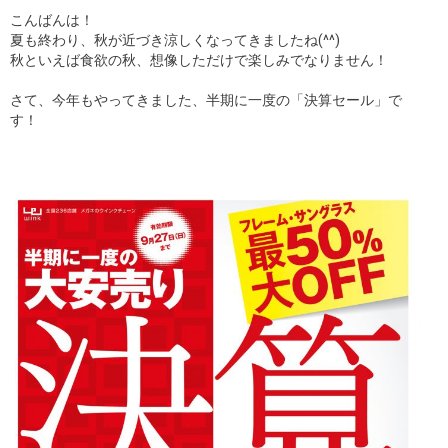
こんばんは！
ギャラリー
夏も終わり、秋が近づき涼しくなってきましたね(^^)
秋といえば食欲の秋、想像しただけで楽しみでなりません！
コラム
さて、今年もやってきました、半期に一度の「決算セール」で
す！
ブログ
採用