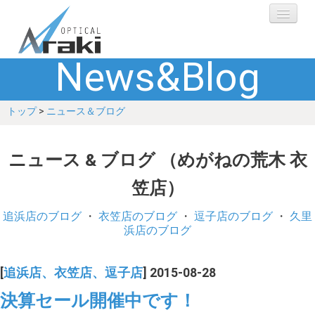
News&Blog
選ばれる理由
トップ
>
ニュース＆ブログ
ブランド
レンズ
ニュース & ブログ （めがねの荒木 衣
笠店）
補聴器
追浜店のブログ
・
衣笠店のブログ
・
逗子店のブログ
・
久里
ショップ
浜店のブログ
Q&A
[
追浜店、衣笠店、逗子店
] 2015-08-28
決算セール開催中です！
お客さまの声