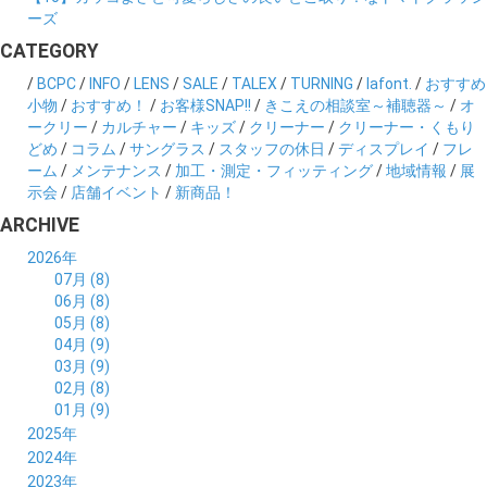
ーズ
CATEGORY
/
BCPC
/
INFO
/
LENS
/
SALE
/
TALEX
/
TURNING
/
lafont.
/
おすすめ
小物
/
おすすめ！
/
お客様SNAP!!
/
きこえの相談室～補聴器～
/
オ
ークリー
/
カルチャー
/
キッズ
/
クリーナー
/
クリーナー・くもり
どめ
/
コラム
/
サングラス
/
スタッフの休日
/
ディスプレイ
/
フレ
ーム
/
メンテナンス
/
加工・測定・フィッティング
/
地域情報
/
展
示会
/
店舗イベント
/
新商品！
ARCHIVE
2026年
07月 (8)
06月 (8)
05月 (8)
04月 (9)
03月 (9)
02月 (8)
01月 (9)
2025年
12月 (10)
2024年
11月 (8)
12月 (8)
2023年