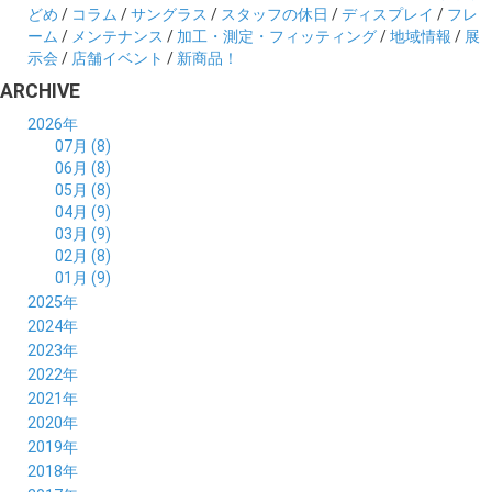
どめ
/
コラム
/
サングラス
/
スタッフの休日
/
ディスプレイ
/
フレ
ーム
/
メンテナンス
/
加工・測定・フィッティング
/
地域情報
/
展
示会
/
店舗イベント
/
新商品！
ARCHIVE
2026年
07月 (8)
06月 (8)
05月 (8)
04月 (9)
03月 (9)
02月 (8)
01月 (9)
2025年
12月 (10)
2024年
11月 (8)
12月 (8)
2023年
10月 (8)
11月 (9)
12月 (8)
2022年
09月 (8)
10月 (8)
11月 (8)
12月 (9)
2021年
08月 (9)
09月 (9)
10月 (8)
11月 (5)
12月 (6)
2020年
07月 (7)
08月 (7)
09月 (8)
10月 (4)
11月 (4)
12月 (3)
2019年
06月 (9)
07月 (8)
08月 (9)
09月 (5)
10月 (3)
11月 (6)
12月 (9)
2018年
05月 (8)
06月 (8)
07月 (9)
08月 (4)
09月 (7)
10月 (7)
11月 (5)