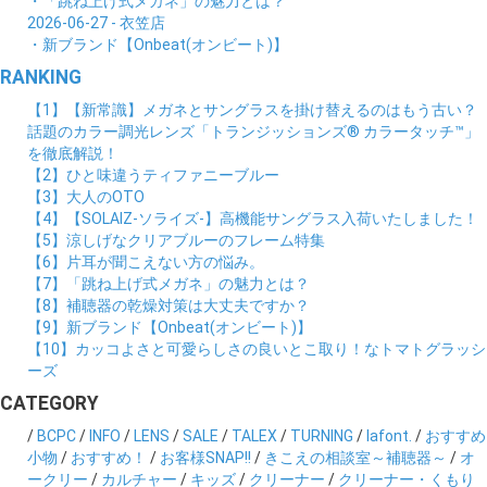
・「跳ね上げ式メガネ」の魅力とは？
2026-06-27 - 衣笠店
・新ブランド【Onbeat(オンビート)】
RANKING
【1】【新常識】メガネとサングラスを掛け替えるのはもう古い？
話題のカラー調光レンズ「トランジッションズ® カラータッチ™」
を徹底解説！
【2】ひと味違うティファニーブルー
【3】大人のOTO
【4】【SOLAIZ-ソライズ-】高機能サングラス入荷いたしました！
【5】涼しげなクリアブルーのフレーム特集
【6】片耳が聞こえない方の悩み。
【7】「跳ね上げ式メガネ」の魅力とは？
【8】補聴器の乾燥対策は大丈夫ですか？
【9】新ブランド【Onbeat(オンビート)】
【10】カッコよさと可愛らしさの良いとこ取り！なトマトグラッシ
ーズ
CATEGORY
/
BCPC
/
INFO
/
LENS
/
SALE
/
TALEX
/
TURNING
/
lafont.
/
おすすめ
小物
/
おすすめ！
/
お客様SNAP!!
/
きこえの相談室～補聴器～
/
オ
ークリー
/
カルチャー
/
キッズ
/
クリーナー
/
クリーナー・くもり