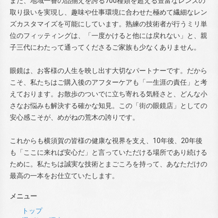
また、地域一番の品揃えを誇る700種類を超える豊富なレンズの
取り扱いを実現し、趣味や仕事環境に合わせた極めて繊細なレン
ズカスタマイズを可能にしています。熟練の技術者が行うミリ単
位のフィッティングは、「一度かけると他には戻れない」と、親
子三代にわたって通ってくださるご家族も少なくありません。
眼鏡は、お客様の人生を映し出す大切なパートナーです。だから
こそ、私たちはご購入後のアフターケアも「一生涯の責任」と考
えております。お散歩のついでに立ち寄れる気軽さと、どんな小
さなお悩みも解決する確かな知見。この「街の眼鏡店」としての
安心感こそが、めがねの荒木の誇りです。
これからも横須賀の皆様の健康な視界を支え、10年後、20年後
も「ここに来れば安心だ」と言っていただける場所であり続ける
ために。私たちは誠実な技術とまごころを持って、あなただけの
最高の一本をお仕立ていたします。
メニュー
トップ