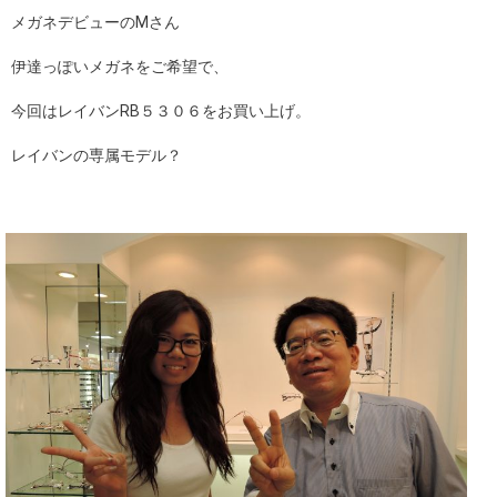
メガネデビューのMさん
ギャラリー
伊達っぽいメガネをご希望で、
コラム
今回はレイバンRB５３０６をお買い上げ。
ブログ
レイバンの専属モデル？
採用