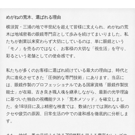
めがねの荒木、選ばれる理由
横須賀・三浦の地で半世紀を超えて皆様に支えられ、めがねの荒
木は地域密着の眼鏡専門店として歩みを続けてまいりました。私
たちが創業以来変わらず大切にしているのは、単に眼鏡という
「モノ」を売るのではなく、お客様の大切な「視生活」を守り、
彩るという老舗としての使命感です。
私たちが多くのお客様に選ばれ続けている最大の理由は、時代と
共に進化させてきた「圧倒的な専門技術」にあります。当店に
は、眼鏡作製のプロフェッショナルである国家資格「眼鏡作製技
能士」が在籍。古き良き職人魂を継承しながら、最新の光学理論
に基づいた独自の視機能テスト「荒木メソッド」を確立しまし
た。全18項目に及ぶ精密な検査では、数値だけでは測れない眼の
クセや疲労の原因、日常生活の中での違和感を徹底的に分析しま
す。