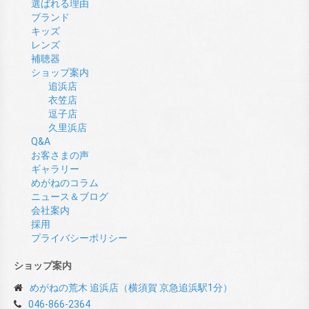
選ばれる理由
ブランド
キッズ
レンズ
補聴器
ショップ案内
追浜店
衣笠店
逗子店
久里浜店
Q&A
お客さまの声
ギャラリー
めがねのコラム
ニュース＆ブログ
会社案内
採用
プライバシーポリシー
ショップ案内
めがねの荒木 追浜店（横須賀 京急追浜駅1分）
046-866-2364