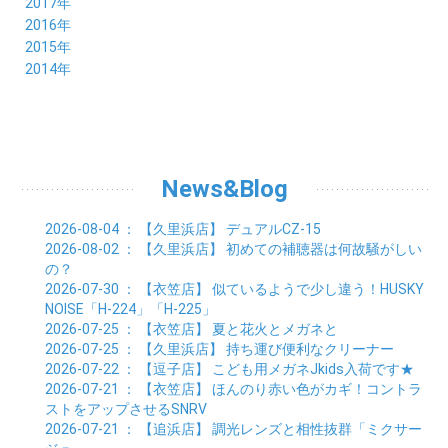
12月 (6)
2017年
04月 (8)
05月 (8)
06月 (8)
07月 (4)
08月 (5)
09月 (7)
10月 (7)
11月 (7)
12月 (6)
2016年
03月 (9)
04月 (8)
05月 (9)
06月 (5)
07月 (4)
08月 (5)
09月 (11)
10月 (6)
11月 (4)
12月 (7)
2015年
02月 (8)
03月 (8)
04月 (9)
05月 (5)
06月 (6)
07月 (5)
08月 (6)
09月 (8)
10月 (5)
11月 (4)
01月 (8)
12月 (6)
2014年
02月 (9)
03月 (8)
04月 (2)
05月 (6)
06月 (7)
07月 (5)
08月 (4)
09月 (5)
10月 (6)
11月 (8)
01月 (8)
02月 (9)
03月 (3)
04月 (8)
05月 (6)
06月 (7)
07月 (5)
08月 (4)
09月 (3)
10月 (7)
01月 (8)
02月 (3)
03月 (6)
04月 (8)
05月 (5)
06月 (5)
07月 (4)
08月 (7)
09月 (11)
01月 (3)
02月 (5)
03月 (5)
04月 (7)
05月 (6)
06月 (5)
07月 (7)
08月 (10)
01月 (6)
02月 (4)
03月 (7)
04月 (5)
05月 (5)
06月 (5)
07月 (15)
01月 (9)
02月 (5)
03月 (5)
04月 (5)
News&Blog
05月 (6)
06月 (2)
01月 (4)
02月 (4)
03月 (6)
04月 (6)
05月 (2)
01月 (7)
02月 (3)
03月 (6)
2026-08-04
： 【久里浜店】
デュアルCZ-15
01月 (6)
02月 (9)
2026-08-02
： 【久里浜店】
初めての補聴器は何故騒がしい
01月 (11)
の？
2026-07-30
： 【衣笠店】
似ているようで少し違う！HUSKY
NOISE「H-224」「H-225」
2026-07-25
： 【衣笠店】
夏と花火とメガネと
2026-07-25
： 【久里浜店】
持ち運び便利なクリーナー
2026-07-22
： 【逗子店】
こども用メガネJkids入荷です★
2026-07-21
： 【衣笠店】
ほんのり赤い色がカギ！コントラ
ストをアップさせるSNRV
2026-07-21
： 【追浜店】
調光レンズと相性抜群「ミクサー