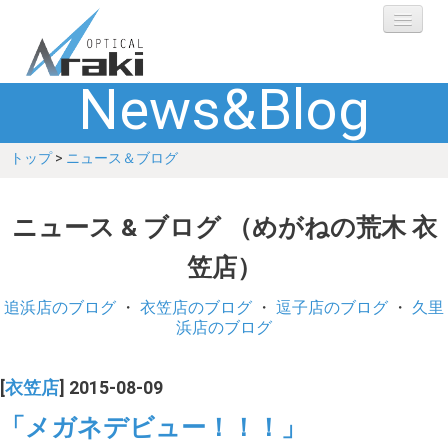
News&Blog
選ばれる理由
トップ
>
ニュース＆ブログ
ブランド
レンズ
ニュース & ブログ （めがねの荒木 衣
笠店）
補聴器
追浜店のブログ
・
衣笠店のブログ
・
逗子店のブログ
・
久里
ショップ
浜店のブログ
Q&A
[
衣笠店
] 2015-08-09
「メガネデビュー！！！」
お客さまの声