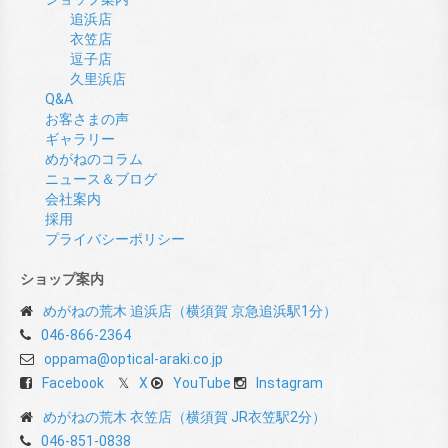
追浜店
衣笠店
逗子店
久里浜店
Q&A
お客さまの声
ギャラリー
めがねのコラム
ニュース＆ブログ
会社案内
採用
プライバシーポリシー
ショップ案内
めがねの荒木 追浜店（横須賀 京急追浜駅1分）
046-866-2364
oppama@optical-araki.co.jp
Facebook
X
YouTube
Instagram
めがねの荒木 衣笠店（横須賀 JR衣笠駅2分）
046-851-0838