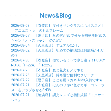
09月 (35)
10月 (2)
01月 (20)
02月 (18)
03月 (24)
04月 (22)
05月 (29)
06月 (20)
07月 (28)
08月 (38)
01月 (26)
02月 (20)
03月 (27)
04月 (26)
05月 (21)
06月 (26)
07月 (39)
01月 (22)
02月 (24)
03月 (24)
04月 (24)
News&Blog
05月 (24)
06月 (15)
01月 (23)
02月 (19)
03月 (24)
04月 (25)
05月 (10)
01月 (24)
02月 (20)
03月 (25)
04月 (9)
2026-08-08
： 【衣笠店】
度付きサングラスにもオススメ！
01月 (23)
02月 (30)
03月 (7)
「アニエス・ｂ」のセルフレーム
01月 (33)
02月 (7)
2026-08-07
： 【追浜店】
耳の穴が3Dで分かる補聴器用3Dス
01月 (9)
キャン「オトスキャン」のご紹介
2026-08-04
： 【久里浜店】
デュアルCZ-15
2026-08-02
： 【久里浜店】
初めての補聴器は何故騒がしい
の？
2026-07-30
： 【衣笠店】
似ているようで少し違う！HUSKY
NOISE「H-224」「H-225」
2026-07-25
： 【衣笠店】
夏と花火とメガネと
2026-07-25
： 【久里浜店】
持ち運び便利なクリーナー
2026-07-22
： 【逗子店】
こども用メガネJkids入荷です★
2026-07-21
： 【衣笠店】
ほんのり赤い色がカギ！コントラ
ストをアップさせるSNRV
2026-07-21
： 【追浜店】
調光レンズと相性抜群「ミクサー
ジュ」