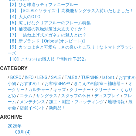
【2】ひと味違うティファニーブルー
【3】【SOLAIZ-ソライズ-】高機能サングラス入荷いたしました！
【4】大人のOTO
【5】涼しげなクリアブルーのフレーム特集
【6】補聴器の乾燥対策は大丈夫ですか？
【7】「跳ね上げ式メガネ」の魅力とは？
【8】新ブランド【Onbeat(オンビート)】
【9】カッコよさと可愛らしさの良いとこ取り！なトマトグラッシ
ーズ
【10】こだわりの職人技『恒眸作 T-252』
CATEGORY
/
BCPC
/
INFO
/
LENS
/
SALE
/
TALEX
/
TURNING
/
lafont.
/
おすすめ
小物
/
おすすめ！
/
お客様SNAP!!
/
きこえの相談室～補聴器～
/
オ
ークリー
/
カルチャー
/
キッズ
/
クリーナー
/
クリーナー・くもり
どめ
/
コラム
/
サングラス
/
スタッフの休日
/
ディスプレイ
/
フレ
ーム
/
メンテナンス
/
加工・測定・フィッティング
/
地域情報
/
展
示会
/
店舗イベント
/
新商品！
ARCHIVE
2026年
08月 (4)