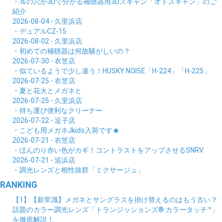
・耳の穴が3Dで分かる補聴器用3Dスキャン「オトスキャン」のご
紹介
2026-08-04 - 久里浜店
・デュアルCZ-15
2026-08-02 - 久里浜店
・初めての補聴器は何故騒がしいの？
2026-07-30 - 衣笠店
・似ているようで少し違う！HUSKY NOISE「H-224」「H-225」
2026-07-25 - 衣笠店
・夏と花火とメガネと
2026-07-25 - 久里浜店
・持ち運び便利なクリーナー
2026-07-22 - 逗子店
・こども用メガネJkids入荷です★
2026-07-21 - 衣笠店
・ほんのり赤い色がカギ！コントラストをアップさせるSNRV
2026-07-21 - 追浜店
・調光レンズと相性抜群「ミクサージュ」
RANKING
【1】【新常識】メガネとサングラスを掛け替えるのはもう古い？
話題のカラー調光レンズ「トランジッションズ® カラータッチ™」
を徹底解説！