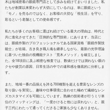
木は地域密着の眼鏡専門店として歩みを続けてまいりました。私
たちが創業以来変わらず大切にしているのは、単に眼鏡という
「モノ」を売るのではなく、お客様の大切な「視生活」を守り、
彩るという老舗としての使命感です。
私たちが多くのお客様に選ばれ続けている最大の理由は、時代と
共に進化させてきた「圧倒的な専門技術」にあります。当店に
は、眼鏡作製のプロフェッショナルである国家資格「眼鏡作製技
能士」が在籍。古き良き職人魂を継承しながら、最新の光学理論
に基づいた独自の視機能テスト「荒木メソッド」を確立しまし
た。全18項目に及ぶ精密な検査では、数値だけでは測れない眼の
クセや疲労の原因、日常生活の中での違和感を徹底的に分析しま
す。
また、地域一番の品揃えを誇る700種類を超える豊富なレンズの
取り扱いを実現し、趣味や仕事環境に合わせた極めて繊細なレン
ズカスタマイズを可能にしています。熟練の技術者が行うミリ単
位のフィッティングは、「一度かけると他には戻れない」と、親
子三代にわたって通ってくださるご家族も少なくありません。