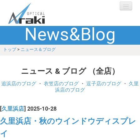
News&Blog
選ばれる理由
トップ
>
ニュース＆ブログ
ブランド
レンズ
ニュース & ブログ （全店）
補聴器
追浜店のブログ
・
衣笠店のブログ
・
逗子店のブログ
・
久里
浜店のブログ
ショップ
[
久里浜店
] 2025-10-28
Q&A
久里浜店・秋のウインドウディスプレ
イ
お客さまの声