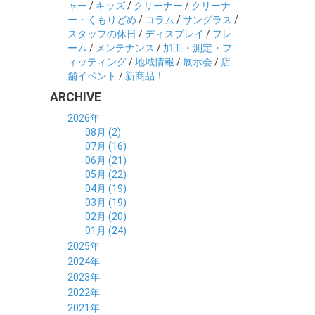
ャー
/
キッズ
/
クリーナー
/
クリーナ
ー・くもりどめ
/
コラム
/
サングラス
/
スタッフの休日
/
ディスプレイ
/
フレ
ーム
/
メンテナンス
/
加工・測定・フ
ィッティング
/
地域情報
/
展示会
/
店
舗イベント
/
新商品！
ARCHIVE
2026年
08月 (2)
07月 (16)
06月 (21)
05月 (22)
04月 (19)
03月 (19)
02月 (20)
01月 (24)
2025年
12月 (14)
2024年
11月 (17)
12月 (19)
2023年
10月 (21)
11月 (21)
12月 (19)
2022年
09月 (20)
10月 (23)
11月 (19)
12月 (36)
2021年