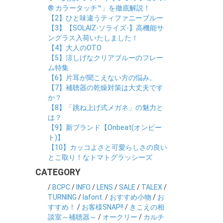
® カラータッチ™」を徹底解説！
【2】ひと味違うティファニーブルー
【3】【SOLAIZ-ソライズ-】高機能サ
ングラス入荷いたしました！
【4】大人のOTO
【5】涼しげなクリアブルーのフレー
ム特集
【6】片耳が聞こえない方の悩み。
【7】補聴器の乾燥対策は大丈夫です
か？
【8】「跳ね上げ式メガネ」の魅力と
は？
【9】新ブランド【Onbeat(オンビー
ト)】
【10】カッコよさと可愛らしさの良い
とこ取り！なトマトグラッシーズ
CATEGORY
/
BCPC
/
INFO
/
LENS
/
SALE
/
TALEX
/
TURNING
/
lafont.
/
おすすめ小物
/
お
すすめ！
/
お客様SNAP!!
/
きこえの相
談室～補聴器～
/
オークリー
/
カルチ