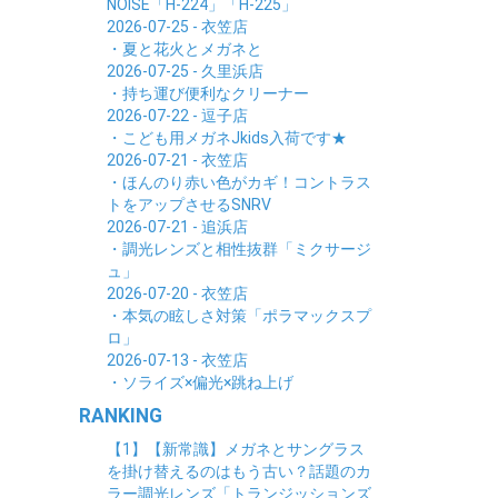
NOISE「H-224」「H-225」
2026-07-25 - 衣笠店
・夏と花火とメガネと
2026-07-25 - 久里浜店
・持ち運び便利なクリーナー
2026-07-22 - 逗子店
・こども用メガネJkids入荷です★
2026-07-21 - 衣笠店
・ほんのり赤い色がカギ！コントラス
トをアップさせるSNRV
2026-07-21 - 追浜店
・調光レンズと相性抜群「ミクサージ
ュ」
2026-07-20 - 衣笠店
・本気の眩しさ対策「ポラマックスプ
ロ」
2026-07-13 - 衣笠店
・ソライズ×偏光×跳ね上げ
RANKING
【1】【新常識】メガネとサングラス
を掛け替えるのはもう古い？話題のカ
ラー調光レンズ「トランジッションズ