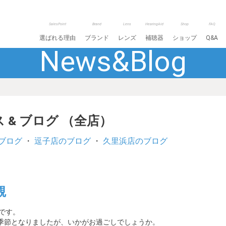
SalesPoint
Brand
Lens
HearingAid
Shop
FAQ
選ばれる理由
ブランド
レンズ
補聴器
ショップ
Q&A
News&Blog
 & ブログ （全店）
ブログ
・
逗子店のブログ
・
久里浜店のブログ
観
です。
季節となりましたが、いかがお過ごしでしょうか。