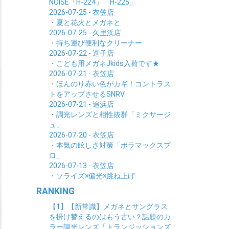
NOISE「H-224」「H-225」
2026-07-25 - 衣笠店
・夏と花火とメガネと
2026-07-25 - 久里浜店
・持ち運び便利なクリーナー
2026-07-22 - 逗子店
・こども用メガネJkids入荷です★
2026-07-21 - 衣笠店
・ほんのり赤い色がカギ！コントラス
トをアップさせるSNRV
2026-07-21 - 追浜店
・調光レンズと相性抜群「ミクサージ
ュ」
2026-07-20 - 衣笠店
・本気の眩しさ対策「ポラマックスプ
ロ」
2026-07-13 - 衣笠店
・ソライズ×偏光×跳ね上げ
RANKING
【1】【新常識】メガネとサングラス
を掛け替えるのはもう古い？話題のカ
ラー調光レンズ「トランジッションズ