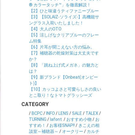
® カラータッチ™」を徹底解説！
【2】ひと味違うティファニーブルー
【3】【SOLAIZ-ソライズ-】高機能サ
ングラス入荷いたしました！
【4】大人のOTO
【5】涼しげなクリアブルーのフレー
ム特集
【6】片耳が聞こえない方の悩み。
【7】補聴器の乾燥対策は大丈夫です
か？
【8】「跳ね上げ式メガネ」の魅力と
は？
【9】新ブランド【Onbeat(オンビー
ト)】
【10】カッコよさと可愛らしさの良い
とこ取り！なトマトグラッシーズ
CATEGORY
/
BCPC
/
INFO
/
LENS
/
SALE
/
TALEX
/
TURNING
/
lafont.
/
おすすめ小物
/
お
すすめ！
/
お客様SNAP!!
/
きこえの相
談室～補聴器～
/
オークリー
/
カルチ