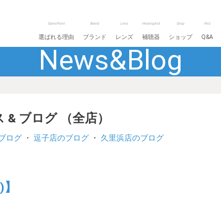
SalesPoint
Brand
Lens
HearingAid
Shop
FAQ
選ばれる理由
ブランド
レンズ
補聴器
ショップ
Q&A
News&Blog
 & ブログ （全店）
ブログ
・
逗子店のブログ
・
久里浜店のブログ
)】