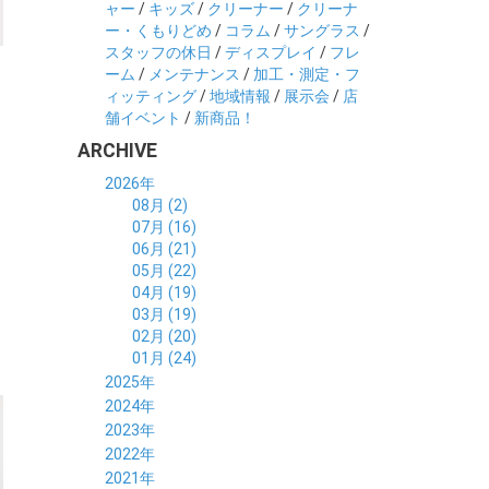
ャー
/
キッズ
/
クリーナー
/
クリーナ
ー・くもりどめ
/
コラム
/
サングラス
/
スタッフの休日
/
ディスプレイ
/
フレ
ーム
/
メンテナンス
/
加工・測定・フ
ィッティング
/
地域情報
/
展示会
/
店
舗イベント
/
新商品！
ARCHIVE
2026年
08月 (2)
07月 (16)
06月 (21)
05月 (22)
04月 (19)
03月 (19)
02月 (20)
01月 (24)
2025年
12月 (14)
2024年
11月 (17)
12月 (19)
2023年
10月 (21)
11月 (21)
12月 (19)
2022年
09月 (20)
10月 (23)
11月 (19)
12月 (36)
2021年