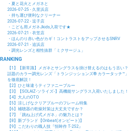
・夏と花火とメガネと
2026-07-25 - 久里浜店
・持ち運び便利なクリーナー
2026-07-22 - 逗子店
・こども用メガネJkids入荷です★
2026-07-21 - 衣笠店
・ほんのり赤い色がカギ！コントラストをアップさせるSNRV
2026-07-21 - 追浜店
・調光レンズと相性抜群「ミクサージュ」
RANKING
【1】【新常識】メガネとサングラスを掛け替えるのはもう古い？
話題のカラー調光レンズ「トランジッションズ® カラータッチ™」
を徹底解説！
【2】ひと味違うティファニーブルー
【3】【SOLAIZ-ソライズ-】高機能サングラス入荷いたしました！
【4】大人のOTO
【5】涼しげなクリアブルーのフレーム特集
【6】補聴器の乾燥対策は大丈夫ですか？
【7】「跳ね上げ式メガネ」の魅力とは？
【8】新ブランド【Onbeat(オンビート)】
【9】こだわりの職人技『恒眸作 T-252』