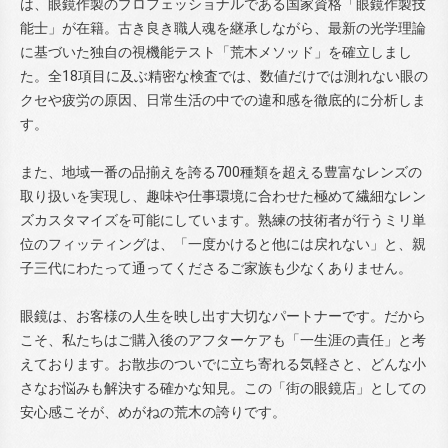
は、眼鏡作製のプロフェッショナルである国家資格「眼鏡作製技
能士」が在籍。古き良き職人魂を継承しながら、最新の光学理論
に基づいた独自の視機能テスト「荒木メソッド」を確立しまし
た。全18項目に及ぶ精密な検査では、数値だけでは測れない眼の
クセや疲労の原因、日常生活の中での違和感を徹底的に分析しま
す。
また、地域一番の品揃えを誇る700種類を超える豊富なレンズの
取り扱いを実現し、趣味や仕事環境に合わせた極めて繊細なレン
ズカスタマイズを可能にしています。熟練の技術者が行うミリ単
位のフィッティングは、「一度かけると他には戻れない」と、親
子三代にわたって通ってくださるご家族も少なくありません。
眼鏡は、お客様の人生を映し出す大切なパートナーです。だから
こそ、私たちはご購入後のアフターケアも「一生涯の責任」と考
えております。お散歩のついでに立ち寄れる気軽さと、どんな小
さなお悩みも解決する確かな知見。この「街の眼鏡店」としての
安心感こそが、めがねの荒木の誇りです。