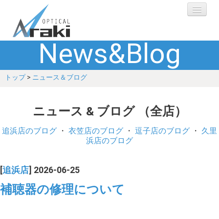
News&Blog
選ばれる理由
トップ
>
ニュース＆ブログ
ブランド
レンズ
ニュース & ブログ （全店）
補聴器
追浜店のブログ
・
衣笠店のブログ
・
逗子店のブログ
・
久里
浜店のブログ
ショップ
[
追浜店
] 2026-06-25
Q&A
補聴器の修理について
お客さまの声