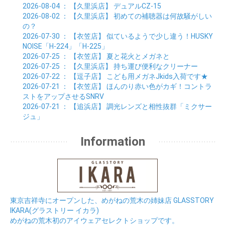
2026-08-04
： 【久里浜店】
デュアルCZ-15
2026-08-02
： 【久里浜店】
初めての補聴器は何故騒がしい
の？
2026-07-30
： 【衣笠店】
似ているようで少し違う！HUSKY
NOISE「H-224」「H-225」
2026-07-25
： 【衣笠店】
夏と花火とメガネと
2026-07-25
： 【久里浜店】
持ち運び便利なクリーナー
2026-07-22
： 【逗子店】
こども用メガネJkids入荷です★
2026-07-21
： 【衣笠店】
ほんのり赤い色がカギ！コントラ
ストをアップさせるSNRV
2026-07-21
： 【追浜店】
調光レンズと相性抜群「ミクサー
ジュ」
Information
東京吉祥寺にオープンした、めがねの荒木の姉妹店 GLASSTORY
IKARA(グラストリー イカラ)
めがねの荒木初のアイウェアセレクトショップです。