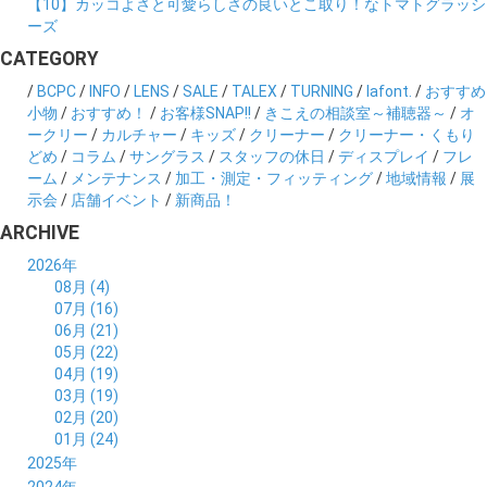
【10】カッコよさと可愛らしさの良いとこ取り！なトマトグラッシ
ーズ
CATEGORY
/
BCPC
/
INFO
/
LENS
/
SALE
/
TALEX
/
TURNING
/
lafont.
/
おすすめ
小物
/
おすすめ！
/
お客様SNAP!!
/
きこえの相談室～補聴器～
/
オ
ークリー
/
カルチャー
/
キッズ
/
クリーナー
/
クリーナー・くもり
どめ
/
コラム
/
サングラス
/
スタッフの休日
/
ディスプレイ
/
フレ
ーム
/
メンテナンス
/
加工・測定・フィッティング
/
地域情報
/
展
示会
/
店舗イベント
/
新商品！
ARCHIVE
2026年
08月 (4)
07月 (16)
06月 (21)
05月 (22)
04月 (19)
03月 (19)
02月 (20)
01月 (24)
2025年
12月 (14)
2024年