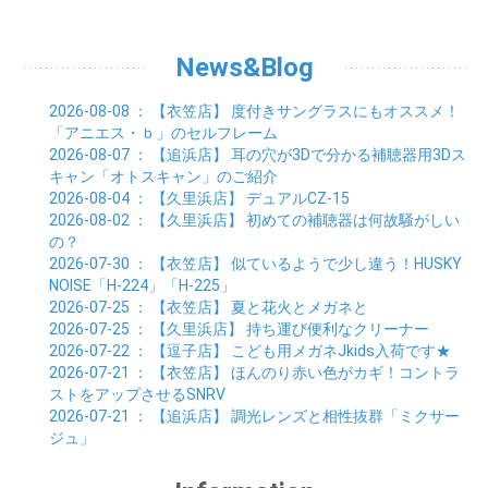
10月 (2)
01月 (20)
02月 (18)
03月 (24)
04月 (22)
05月 (29)
06月 (20)
07月 (28)
08月 (38)
01月 (26)
02月 (20)
03月 (27)
04月 (26)
05月 (21)
06月 (26)
07月 (39)
01月 (22)
02月 (24)
03月 (24)
04月 (24)
News&Blog
05月 (24)
06月 (15)
01月 (23)
02月 (19)
03月 (24)
04月 (25)
05月 (10)
01月 (24)
02月 (20)
03月 (25)
04月 (9)
2026-08-08
： 【衣笠店】
度付きサングラスにもオススメ！
01月 (23)
02月 (30)
03月 (7)
「アニエス・ｂ」のセルフレーム
01月 (33)
02月 (7)
2026-08-07
： 【追浜店】
耳の穴が3Dで分かる補聴器用3Dス
01月 (9)
キャン「オトスキャン」のご紹介
2026-08-04
： 【久里浜店】
デュアルCZ-15
2026-08-02
： 【久里浜店】
初めての補聴器は何故騒がしい
の？
2026-07-30
： 【衣笠店】
似ているようで少し違う！HUSKY
NOISE「H-224」「H-225」
2026-07-25
： 【衣笠店】
夏と花火とメガネと
2026-07-25
： 【久里浜店】
持ち運び便利なクリーナー
2026-07-22
： 【逗子店】
こども用メガネJkids入荷です★
2026-07-21
： 【衣笠店】
ほんのり赤い色がカギ！コントラ
ストをアップさせるSNRV
2026-07-21
： 【追浜店】
調光レンズと相性抜群「ミクサー
ジュ」