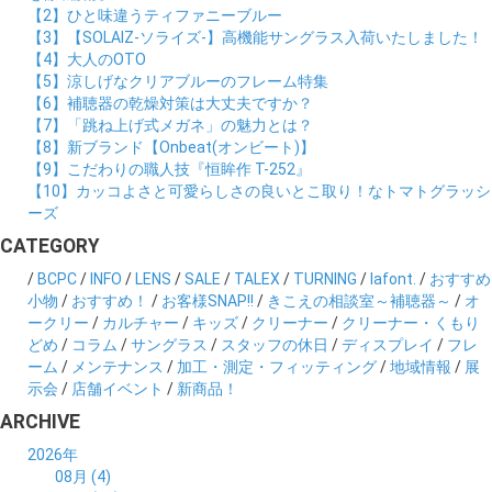
【2】ひと味違うティファニーブルー
【3】【SOLAIZ-ソライズ-】高機能サングラス入荷いたしました！
【4】大人のOTO
【5】涼しげなクリアブルーのフレーム特集
【6】補聴器の乾燥対策は大丈夫ですか？
【7】「跳ね上げ式メガネ」の魅力とは？
【8】新ブランド【Onbeat(オンビート)】
【9】こだわりの職人技『恒眸作 T-252』
【10】カッコよさと可愛らしさの良いとこ取り！なトマトグラッシ
ーズ
CATEGORY
/
BCPC
/
INFO
/
LENS
/
SALE
/
TALEX
/
TURNING
/
lafont.
/
おすすめ
小物
/
おすすめ！
/
お客様SNAP!!
/
きこえの相談室～補聴器～
/
オ
ークリー
/
カルチャー
/
キッズ
/
クリーナー
/
クリーナー・くもり
どめ
/
コラム
/
サングラス
/
スタッフの休日
/
ディスプレイ
/
フレ
ーム
/
メンテナンス
/
加工・測定・フィッティング
/
地域情報
/
展
示会
/
店舗イベント
/
新商品！
ARCHIVE
2026年
08月 (4)