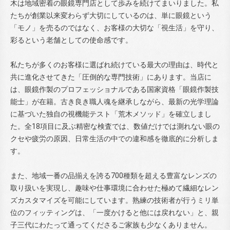
木は地域密着の眼鏡専門店として歩みを続けてまいりました。私
たちが創業以来変わらず大切にしているのは、単に眼鏡という
「モノ」を売るのではなく、お客様の大切な「視生活」を守り、
彩るという老舗としての使命感です。
私たちが多くのお客様に選ばれ続けている最大の理由は、時代と
共に進化させてきた「圧倒的な専門技術」にあります。当店に
は、眼鏡作製のプロフェッショナルである国家資格「眼鏡作製技
能士」が在籍。古き良き職人魂を継承しながら、最新の光学理論
に基づいた独自の視機能テスト「荒木メソッド」を確立しまし
た。全18項目に及ぶ精密な検査では、数値だけでは測れない眼の
クセや疲労の原因、日常生活の中での違和感を徹底的に分析しま
す。
また、地域一番の品揃えを誇る700種類を超える豊富なレンズの
取り扱いを実現し、趣味や仕事環境に合わせた極めて繊細なレン
ズカスタマイズを可能にしています。熟練の技術者が行うミリ単
位のフィッティングは、「一度かけると他には戻れない」と、親
子三代にわたって通ってくださるご家族も少なくありません。